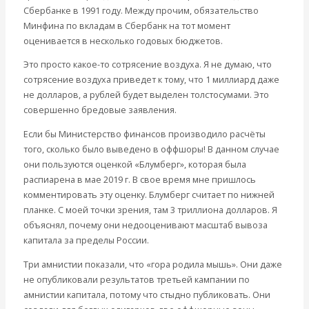
Сбербанке в 1991 году. Между прочим, обязательство
Минфина по вкладам в Сбербанк на тот момент
оценивается в несколько годовых бюджетов.
Это просто какое-то сотрясение воздуха. Я не думаю, что
сотрясение воздуха приведет к тому, что 1 миллиард даже
не долларов, а рублей будет выделен толстосумами. Это
совершенно бредовые заявления.
Если бы Министерство финансов производило расчёты
того, сколько было выведено в оффшоры! В данном случае
они пользуются оценкой «Блумберг», которая была
распиарена в мае 2019 г. В свое время мне пришлось
комментировать эту оценку. Блумберг считает по нижней
планке. С моей точки зрения, там 3 триллиона долларов. Я
объяснял, почему они недооценивают масштаб вывоза
капитала за пределы России.
Три амнистии показали, что «гора родила мышь». Они даже
не опубликовали результатов третьей кампании по
амнистии капитала, потому что стыдно публиковать. Они