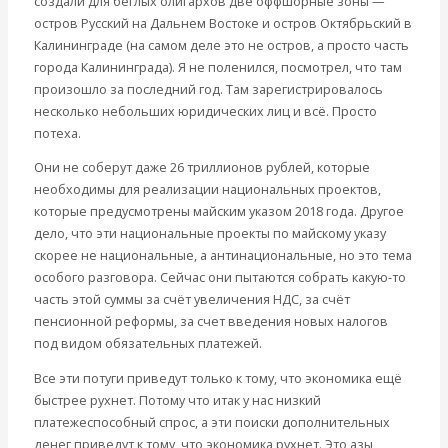
создали для беглых олигархов две оффшорные зоны —
остров Русский на Дальнем Востоке и остров Октябрьский в
Калининграде (на самом деле это не остров, а просто часть
города Калининграда). Я не поленился, посмотрел, что там
произошло за последний год. Там зарегистрировалось
несколько небольших юридических лиц и всё. Просто
потеха.
Они не соберут даже 26 триллионов рублей, которые
необходимы для реализации национальных проектов,
которые предусмотрены майским указом 2018 года. Другое
дело, что эти национальные проекты по майскому указу
скорее не национальные, а антинациональные, но это тема
особого разговора. Сейчас они пытаются собрать какую-то
часть этой суммы за счёт увеличения НДС, за счёт
пенсионной реформы, за счет введения новых налогов
под видом обязательных платежей.
Все эти потуги приведут только к тому, что экономика ещё
быстрее рухнет. Потому что итак у нас низкий
платежеспособный спрос, а эти поиски дополнительных
денег приведут к тому, что экономика рухнет. Это азы