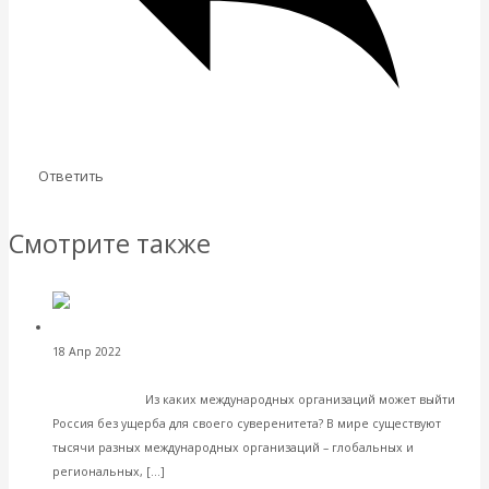
Ответить
Смотрите также
Валентин
18 Апр 2022
Международные экономические отношения
Катасонов. Санкции против России и международные
организации
Из каких международных организаций может выйти
Россия без ущерба для своего суверенитета? В мире существуют
тысячи разных международных организаций – глобальных и
Читать далее
региональных, […]