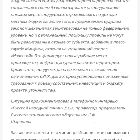
Андрей Иванов критику парламентариев парировал тем, что
соглашения в своем базовом варианте не предполагают
никаких мер господдержки, отражающихся на доходах
местных бюджетов. Более того, в предлагаемых будущим
законом механизмах заинтересован не только федеральный
уровень, но и региональный, поскольку проекты не могут
быть реализованы в отрыве от субъекта, добавили в пресс-
службе Минфина, отвечая на уточняющий вопрос
«Известий». Это формирует новые рабочие места,
производства, инфраструктурное развитие территории.
Кроме этого, предусмотрена возможность заключения
региональных СЗПК, для которых установлены пониженные
требования к объему собственных инвестиций и бюджету
проекта, уточнили там.
Ситуацию прокомментировал в телефонном интервью
«Русской народной линии» д.э.н., профессор, председатель
Русского экономического общества им. С.Ф.
Шарапова
Валентин Юрьевич Катасонов
:
Заявление заместителя министра Иванова мне напоминает
дележку шкуры неубитого медведя. Сначала нужно убить