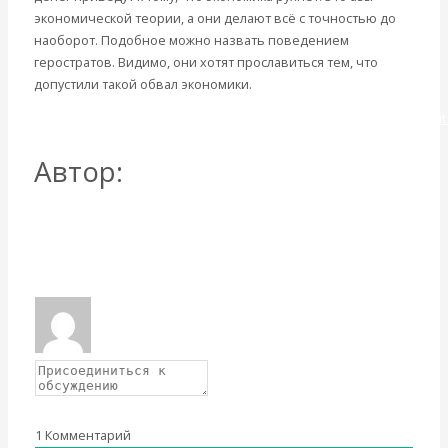
экономической теории, а они делают всё с точностью до
наоборот. Подобное можно назвать поведением
геростратов. Видимо, они хотят прославиться тем, что
допустили такой обвал экономики.
http://ruskline.ru/news_rl/2019/11/30/udastsya_li_putinu_raskosheli
Автор:
Катасонов
Валентин Юрьевич
Все посты автора: Катасонов Валентин Юрьевич
→
Вернуться назад
1
Комментарий