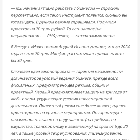
Международные экономические отношения
— Мы начали активно работать с бизнесом — спросили
Деньги
перспективно, если такой инструмент появится, сколько вы
Христианство
готовы дать. В ручном режиме спрашивали. Получили
История России
проектов на 70 трлн рублей. То есть запрос (на
Все видео
регулирование. — РНЛ) велик, — сказал замминистра.
В беседе с «Известиями» Андрей Иванов уточнил, что до 2024
года из этих 70 трлн Минфин рассчитывает привлечь хотя
бы 30 трлн.
Ключевая идея законопроекта — гарантия неизменности
для инвесторов условий ведения бизнеса, прежде всего
фискальных. Предусмотрено два режима: общий и
проектный. Первый предусматривает защиту на три года от
любых норм, ухудшающих условия инвестиционной
деятельности. Проектный режим еще более лоялен, однако
ориентирован на крупные мероприятия. Он гарантирует
неизменность ставок по ряду налогов (на прибыль, на
имущество, транспортному и земельному) на срок от 6 до 20
лет, а также условий техрегулирования, лицензирования,