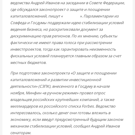
ведомства Андрей Иванов на заседании в Совете Федерации,
Современные книги
где обсуждался законопроект о защите и поощрении
Экономика современной России
капиталовложений, пишут «
Известия
». Парламентарии из
Мировая экономика
Совфеда и Госдумы поддержали идею стабилизации условий
Международные экономические отношения
ведения бизнеса, но раскритиковали документ за
Деньги
дискриминацию прав регионов. По их мнению, субъекты
Христианство
фактически не имеют права голоса при рассмотрении
История России
инвестпроектов, тогда как гарантировать неизменность
Все рубрики…
фискальных условий планируется главным образом за счет
Авторы РЭОШ
местных бюджетов.
Архив статей
Экономика современной России
При подготовке законопроекта «О защите и поощрении
Мировая экономика
капиталовложений и развитии инвестиционной
Международные экономические отношения
деятельности» (СЗПК), внесенного в Госдуму в начале
Деньги
ноября, Минфин «в ручном режиме» провел опрос
Христианство
владельцев российских крупнейших компаний, а также
История России
миллиардеров из российского списка Forbes. Ведомство
Все статьи
интересовалось, сколько денег они готовы вложить в
Архив Видео
экономику, если введут предусмотренный будущим законом
Экономика современной России
механизм стабилизации условий, сообщил Андрей Иванов
Мировая экономика
сенаторам.