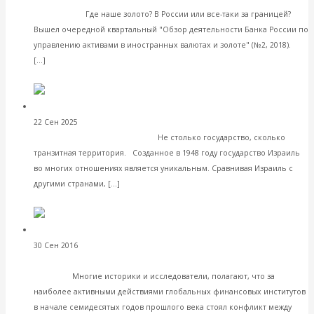
резервами
Где наше золото? В России или все-таки за границей?
Вышел очередной квартальный "Обзор деятельности Банка России по
управлению активами в иностранных валютах и золоте" (№2, 2018).
Читать далее
[…]
VK
Facebook
Twitter
Валентин Катасонов. Израиль — как
22 Сен 2025
Геополитика
опасное квазигосударство?
Не столько государство, сколько
транзитная территория. Созданное в 1948 году государство Израиль
во многих отношениях является уникальным. Сравнивая Израиль с
Читать далее
другими странами, […]
VK
Facebook
Twitter
Выступление
30 Сен 2016
РЭОШ в зарубежных публикациях и СМИ
В.Ю. Катасонова на арабском канале RT, в русском переводе
(часть 2)
Многие историки и исследователи, полагают, что за
наиболее активными действиями глобальных финансовых институтов
в начале семидесятых годов прошлого века стоял конфликт между