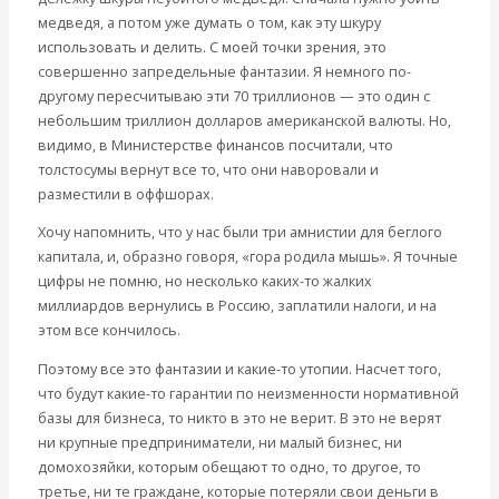
медведя, а потом уже думать о том, как эту шкуру
использовать и делить. С моей точки зрения, это
совершенно запредельные фантазии. Я немного по-
другому пересчитываю эти 70 триллионов — это один с
небольшим триллион долларов американской валюты. Но,
видимо, в Министерстве финансов посчитали, что
толстосумы вернут все то, что они наворовали и
разместили в оффшорах.
Хочу напомнить, что у нас были три амнистии для беглого
капитала, и, образно говоря, «гора родила мышь». Я точные
цифры не помню, но несколько каких-то жалких
миллиардов вернулись в Россию, заплатили налоги, и на
этом все кончилось.
Поэтому все это фантазии и какие-то утопии. Насчет того,
что будут какие-то гарантии по неизменности нормативной
базы для бизнеса, то никто в это не верит. В это не верят
ни крупные предприниматели, ни малый бизнес, ни
домохозяйки, которым обещают то одно, то другое, то
третье, ни те граждане, которые потеряли свои деньги в