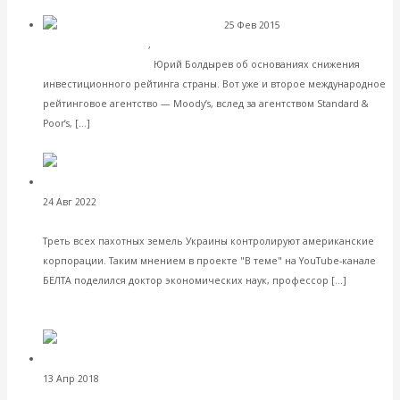
VK
Facebook
Twitter
25 Фев 2015
Экономика
Так кто же
современной России
,
Интересные публикации в СМИ
банкротит Россию?
Юрий Болдырев об основаниях снижения
инвестиционного рейтинга страны. Вот уже и второе международное
рейтинговое агентство — Moody’s, вслед за агентством Standard &
Читать далее
Poor’s, […]
VK
Facebook
Twitter
Треть всех пахотных
24 Авг 2022
Комментарии, интервью и беседы
земель Украины контролируют американские корпорации
Треть всех пахотных земель Украины контролируют американские
корпорации. Таким мнением в проекте "В теме" на YouTube-канале
Читать
БЕЛТА поделился доктор экономических наук, профессор […]
далее
VK
Facebook
Twitter
Валентин Катасонов. «Оговорки по Фрейду»,
13 Апр 2018
Банки
или Как Центробанк России управляет международными