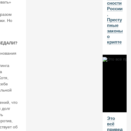
н
вать»
сности
о
России
в.
.
разом
Е
Престу
вки. Но
щ
пные
е
законы
р
о
аз
крипте
ВЕДАЛИ?
н
а
снования
те
м
тинга
у
а
б
отя,
л
себе
о
альной
к
и
р
ений, что
о
 долг
в
ть
Это
к
ротив,
всё
и
ствует об
привед
б