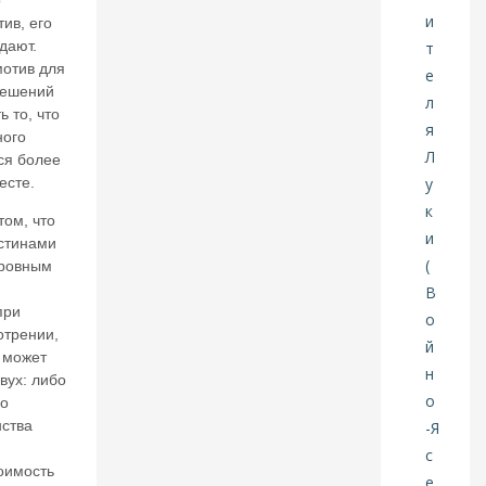
нт
ив, его
р
дают.
о
мотив для
б
решений
а
 то, что
н
ного
к
ся более
о
есте.
в
?
том, что
стинами
30
 ровным
И
при
Ю
отрении,
Л
 может
20
вух: либо
26
бо
ства
В
а
оимость
л