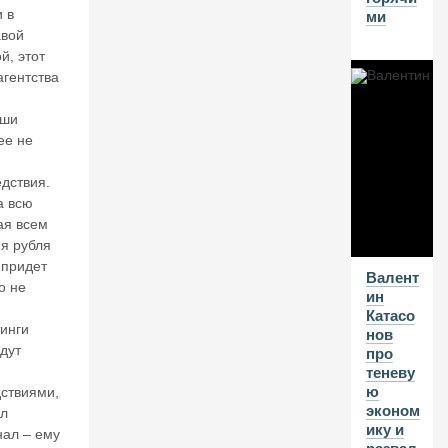
В
 в
ми
А
авой
л
й, этот
е
агентства
нт
и
аши
н
ее не
К
ат
и
ас
дствия.
о
а всю
н
ая всем
о
ия рубля
в.
 придет
С
Валент
о не
а
ин
м
Катасо
инги
м
нов
дут
ит
про
Н
теневу
А
ю
ствиями,
Т
эконом
ыл
О
ику и
нал – ему
в