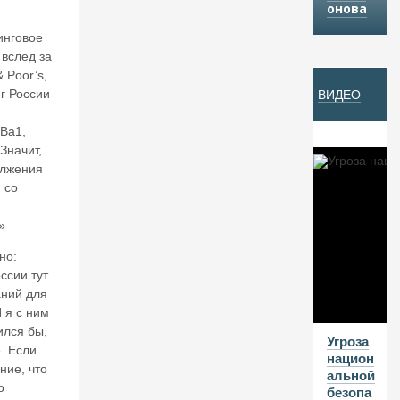
онова
Й
инговое
 вслед за
05
 Poor’s,
г России
ВИДЕО
А
В
Ba1,
Г
Значит,
20
олжения
 со
26
В
».
а
л
но:
е
ссии тут
нт
аний для
и
 я с ним
н
ился бы,
К
Угроза
. Если
ат
национ
ние, что
ас
альной
о
о
безопа