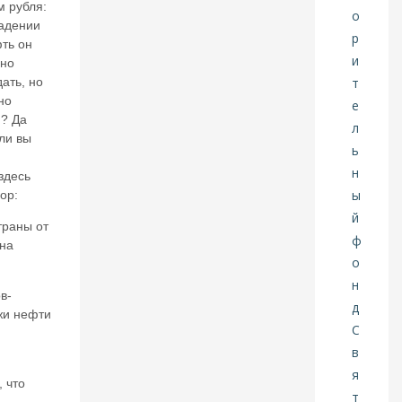
м рубля:
н
ка
падении
х
ть он
?
рно
М
ать, но
и
но
н
? Да
ф
ли вы
и
н
здесь
ы
ор:
х
от
траны от
ят
на
б
ы
ть
в-
гл
жи нефти
а
в
н
ее
Ц
 что
е
о