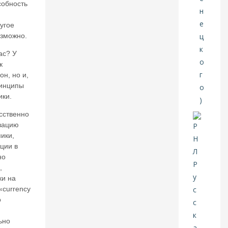
собность
е
нт
ругое
и
н
зможно.
К
ас? У
ат
ас
к
о
он, но и,
н
ринципы
о
ики.
в.
И
сственно
ск
зацию
ус
ики,
ст
ции в
в
но
е
,
н
ки на
н
«currency
ы
й
о
и
й
нт
ьно