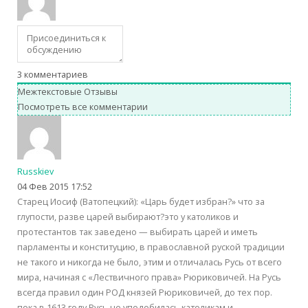
3
комментариев
Межтекстовые Отзывы
Посмотреть все комментарии
Russkiev
04 Фев 2015 17:52
Старец Иосиф (Ватопецкий): «Царь будет избран?» что за
глупости, разве царей выбирают?это у католиков и
протестантов так заведено — выбирать царей и иметь
парламенты и конституцию, в православной руской традиции
не такого и никогда не было, этим и отличалась Русь от всего
мира, начиная с «Лествичного права» Рюриковичей. На Русь
всегда правил один РОД князей Рюриковичей, до тех пор.
пока в 1613 году Русь не уподобилась католикам и