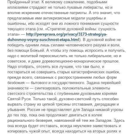
Пройденный этап. К великому сожалению, подобными
иллюзиями страдают не только лукавые либерасты, но и
вполне искренние отечественные патриоты. А это значит, что
предлагаемые ими антикризисные модели ущербны и
ошибочны, ибо исходят они из ложного понимания сущности
текущего этапа (см. «Стратегия духовной войны: сущность
этапа» —
http://pereprava.org/privacy/3173-strategiya-
duhovnoy-voyny-suschnost-etapa.html
). В духовной войне не
победить одними лишь силами человеческого разума и воли,
без помощи Божьей. А чтобы эту помощь испросить и получить,
надо с молитвой переосмыслить не только либеральное, но и
советское, и даже дореволюционно-монархическое прошлое.
Надо отобрать, отсеять все лучшее, что там было, и
постараться не совершить старых катастрофических ошибок,
прежде всего, связанных с распространением любых форм
безбожия — бытового и государственного. Задача первейшей
значимости — синтезировать положительные элементы
светского строительства с глубинными духовными корнями
Святой Руси. Только такой, духовно-светский путь способен
вырвать страну из цепкой трясины отставания, деградации и
убывания. Россия не представляет для Запада никакой угрозы
до тех пор, пока она продолжает двигаться в колее
рационального безверия, навязанной ей тем же Западом. Здесь
она всегда будет отставать, всегда неуклюже заимствовать и
копировать чужой опыт, всегда находиться на вторых ролях и