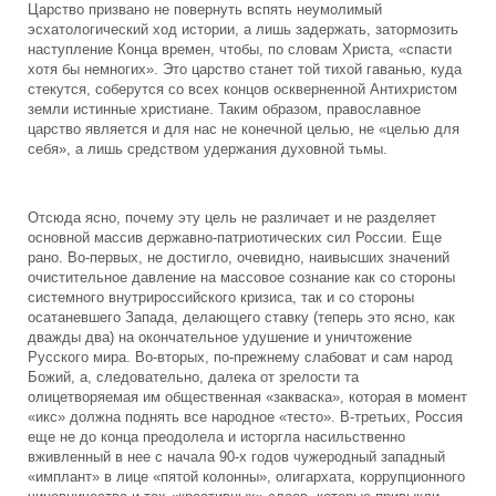
Царство призвано не повернуть вспять неумолимый
эсхатологический ход истории, а лишь задержать, затормозить
наступление Конца времен, чтобы, по словам Христа, «спасти
хотя бы немногих». Это царство станет той тихой гаванью, куда
стекутся, соберутся со всех концов оскверненной Антихристом
земли истинные христиане. Таким образом, православное
царство является и для нас не конечной целью, не «целью для
себя», а лишь средством удержания духовной тьмы.
Отсюда ясно, почему эту цель не различает и не разделяет
основной массив державно-патриотических сил России. Еще
рано. Во-первых, не достигло, очевидно, наивысших значений
очистительное давление на массовое сознание как со стороны
системного внутрироссийского кризиса, так и со стороны
осатаневшего Запада, делающего ставку (теперь это ясно, как
дважды два) на окончательное удушение и уничтожение
Русского мира. Во-вторых, по-прежнему слабоват и сам народ
Божий, а, следовательно, далека от зрелости та
олицетворяемая им общественная «закваска», которая в момент
«икс» должна поднять все народное «тесто». В-третьих, Россия
еще не до конца преодолела и исторгла насильственно
вживленный в нее с начала 90-х годов чужеродный западный
«имплант» в лице «пятой колонны», олигархата, коррупционного