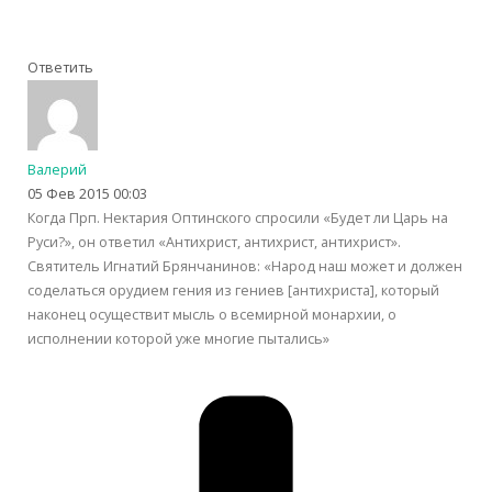
Ответить
Валерий
05 Фев 2015 00:03
Когда Прп. Нектария Оптинского спросили «Будет ли Царь на
Руси?», он ответил «Антихрист, антихрист, антихрист».
Святитель Игнатий Брянчанинов: «Народ наш может и должен
соделаться орудием гения из гениев [антихриста], который
наконец осуществит мысль о всемирной монархии, о
исполнении которой уже многие пытались»