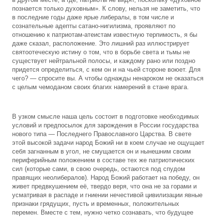
в другом месте, а где, патриоты не видят, поскольку «духовное
познается только духовным». К слову, нельзя не заметить, что
в последние годы даже ярые либералы, в том числе и
сознательные адепты сатано-нигилизма, проявляют по
отношению к патриотам-атеистам известную терпимость, я бы
даже сказал, расположение. Это лишний раз иллюстрирует
святоотеческую истину о том, что в борьбе света и тьмы не
существует нейтральной полосы, и каждому рано или поздно
придется определиться, с кем он и на чьей стороне воюет. Для
чего? — спросите вы. А чтобы однажды ненароком не оказаться
с целым чемоданом своих благих намерений в стане врага.
В узком смысле наша цель состоит в подготовке необходимых
условий и предпосылок для зарождения в России государства
нового типа — Последнего Православного Царства. В свете
этой высокой задачи народ Божий ни в коем случае не ощущает
себя загнанным в угол, не смущается он и нынешним своим
периферийным положением в составе тех же патриотических
сил (которые сами, в свою очередь, остаются под спудом
правящих неолибералов). Народ Божий работает на победу, он
живет предвкушением её, твердо веря, что она не за горами и
усматривая в распаде и гниении нечестивой цивилизации явные
признаки грядущих, пусть и временных, положительных
перемен. Вместе с тем, нужно четко сознавать, что будущее