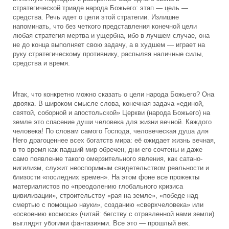
стратегической триаде народа Божьего: этап — цель —
средства. Речь идет о цели этой стратегии.
Излишне
напоминать, что без четкого представления конечной цели
любая стратегия мертва и ущербна, ибо в лучшем случае, она
не до конца выполняет свою задачу, а в худшем — играет на
руку стратегическому противнику, распыляя наличные силы,
средства и время.
Итак, что конкретно можно сказать о цели народа Божьего? Она
двояка. В широком смысле слова, конечная задача «единой,
святой, соборной и апостольской» Церкви (народа Божьего) на
земле это спасение души человека для жизни вечной. Каждого
человека! По словам самого Господа, человеческая душа для
Него драгоценнее всех богатств мира: её ожидает жизнь вечная,
в то время как падший мир обречен, дни его сочтены и даже
само появление такого омерзительного явления, как сатано-
нигилизм, служит неоспоримым свидетельством реальности и
близости «последних времен». На этом фоне все прожекты
материалистов по «преодолению глобального кризиса
цивилизации», строительству «рая на земле», «победе над
смертью с помощью науки», созданию «сверхчеловека» или
«освоению космоса» (читай: бегству с отравленной нами земли)
выглядят убогими фантазиями. Все это — прошлый век.