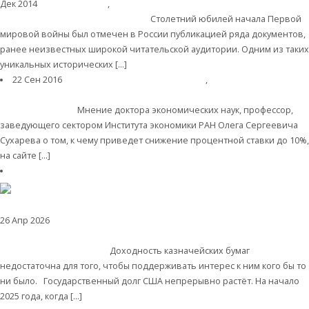
Дек 2014
История России
,
Культура
Первый год Первой
мировой глазами военного врача
Столетний юбилей начала Первой
мировой войны был отмечен в России публикацией ряда документов,
ранее неизвестных широкой читательской аудитории. Одним из таких
уникальных исторических […]
Читать далее
22 Сен 2016
Экономика современной России
,
Банки
«Нужно
менять магистральный подход, а объяснения ЦБ
неубедительны!»
Мнение доктора экономических наук, профессор,
заведующего сектором Института экономики РАН Олега Сергеевича
Сухарева о том, к чему приведет снижение процентной ставки до 10%,
на сайте […]
Читать далее
26 Апр 2026
Экономика зарубежных стран
Валентин Катасонов. Бывший
министр финансов США Генри Полсон: Америке грозит обвал на рынке
казначейских облигаций
Доходность казначейских бумаг
недостаточна для того, чтобы поддерживать интерес к ним кого бы то
ни было. Государственный долг США непрерывно растёт. На начало
2025 года, когда […]
Читать далее