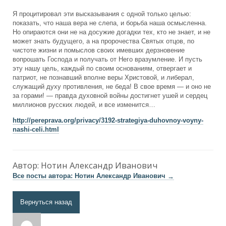
Я процитировал эти высказывания с одной только целью:
показать, что наша вера не слепа, и борьба наша осмысленна.
Но опираются они не на досужие догадки тех, кто не знает, и не
может знать будущего, а на пророчества Святых отцов, по
чистоте жизни и помыслов своих имевших дерзновение
вопрошать Господа и получать от Него вразумление. И пусть
эту нашу цель, каждый по своим основаниям, отвергает и
патриот, не познавший вполне веры Христовой, и либерал,
служащий духу противления, не беда! В свое время — и оно не
за горами! — правда духовной войны достигнет ушей и сердец
миллионов русских людей, и все изменится…
http://pereprava.org/privacy/3192-strategiya-duhovnoy-voyny-
nashi-celi.html
Автор:
Нотин Александр Иванович
Все посты автора: Нотин Александр Иванович
→
Вернуться назад