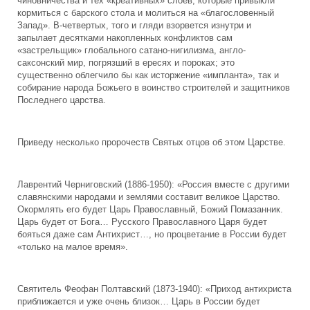
чиновничества и тех «креативных» слоев, которые привыкли
кормиться с барского стола и молиться на «благословенный
Запад». В-четвертых, того и гляди взорвется изнутри и
запылает десятками накопленных конфликтов сам
«застрельщик» глобального сатано-нигилизма, англо-
саксонский мир, погрязший в ересях и пороках; это
существенно облегчило бы как исторжение «импланта», так и
собирание народа Божьего в воинство строителей и защитников
Последнего царства.
Приведу несколько пророчеств Святых отцов об этом Царстве.
Лаврентий Черниговский (1886-1950): «Россия вместе с другими
славянскими народами и землями составит великое Царство.
Окормлять его будет Царь Православный, Божий Помазанник.
Царь будет от Бога… Русского Православного Царя будет
бояться даже сам Антихрист…, но процветание в России будет
«только на малое время».
Святитель Феофан Полтавский (1873-1940): «Приход антихриста
приближается и уже очень близок… Царь в России будет