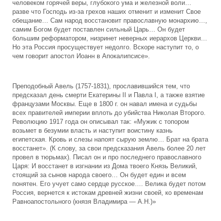
человеком горячей веры, глубокого ума и железной воли…
разве что Господь из-за грехов наших отменит и изменит Свое
обещание… Сам народ восстановит православную монархию…,
самим Богом будет поставлен сильный Царь… Он будет
большим реформатором, низринет неверных иерархов Церкви…
Но эта Россия просуществует недолго. Вскоре наступит то, о
чем говорит апостол Иоанн в Апокалипсисе».
Преподобный Авель (1757-1831), прославившийся тем, что
предсказал день смерти Екатерины II и Павла I, а также взятие
французами Москвы. Еще в 1800 г. он навал имена и судьбы
всех правителей империи вплоть до убийства Николая Второго.
Революцию 1917 года он описывал так: «Мужик с топором
возьмет в безумии власть и наступит воистину казнь
египетская. Кровь и слезы напоят сырую землю… Брат на брата
восстанет». (К слову, за свои предсказания Авель более 20 лет
провел в тюрьмах). Писал он и про последнего православного
Царя: И восстанет в изгнании из Дома твоего Князь Великий,
стоящий за сынов народа своего… Он будет един и всем
понятен. Его учует само сердце русское…. Велика будет потом
Россия, вернется к истокам древней жизни своей, ко временам
Равноапостольного (князя Владимира — А.Н.)»