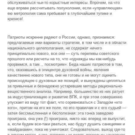
обслуживаться чьи-то корыстные интересы. Впрочем, на что
еще вправе рассчитывать полуколония, если «управляющая»
ею метрополия сама пребывает в глубочайшем тупике и
кризисе!
Патриоты искренне радеют о России, однако, признаемся:
предлагаемые ими варианты стратегии, в том числе и в области
национального целеполагания, не содержат ничего
принципиально нового, все они — суть перепевы советского
прошлого или расчеты на то, что «однажды мы как-нибудь
прорвемся, а там… посмотрим». Беда наших патриотов в том,
что, оказавшись в эпицентре духовной войны, явления
качественно нового типа, они не готовы и не могут оценить
происходящее с духовных же позиций, и вынуждены цепляться
за привычные и безнадежно устаревшие методы рационально-
вещественного анализа. Например, большинство из них ратует
за индустриализацию и развитие ВПК, и при этом совершенно
упускает из виду тот факт, что соревноваться с Западом «кто
кого», притом на его же поле, по его правилам и с его судьей —
затея бессмысленная и бесполезная: эта гонка заведомо
проиграна, она уже (!) проиграна, никто нас вперед не выпустит,
а, если будем все-таки рваться, нас будут душить санкциями и
«майданами», пока не уничтожат. Следовательно, выход где-то