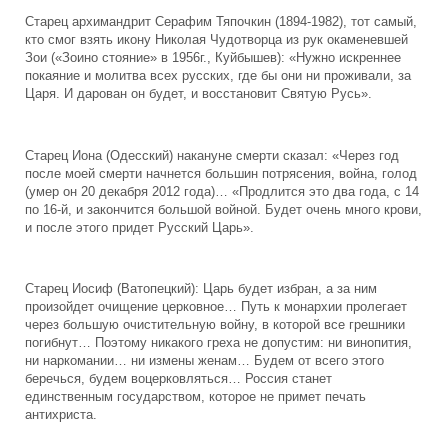
Старец архимандрит Серафим Тяпочкин (1894-1982), тот самый,
кто смог взять икону Николая Чудотворца из рук окаменевшей
Зои («Зоино стояние» в 1956г., Куйбышев): «Нужно искреннее
покаяние и молитва всех русских, где бы они ни проживали, за
Царя. И дарован он будет, и восстановит Святую Русь».
Старец Иона (Одесский) накануне смерти сказал: «Через год
после моей смерти начнется большин потрясения, война, голод
(умер он 20 декабря 2012 года)… «Продлится это два года, с 14
по 16-й, и закончится большой войной. Будет очень много крови,
и после этого придет Русский Царь».
Старец Иосиф (Ватопецкий): Царь будет избран, а за ним
произойдет очищение церковное… Путь к монархии пролегает
через большую очистительную войну, в которой все грешники
погибнут… Поэтому никакого греха не допустим: ни винопития,
ни наркомании… ни измены женам… Будем от всего этого
беречься, будем воцерковляться… Россия станет
единственным государством, которое не примет печать
антихриста.