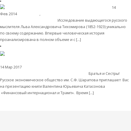
14
Фев 2014
Библиотека
,
Христианство
Л.Тихомиров «Религиозно-
философские основы истории»
Исследование выдающегося русского
мыслителя Льва Александровича Тихомирова (1852-1923) уникально
по своему содержанию. Впервые человеческая история
проанализирована в полном объеме и с […]
Читать далее
14 Мар 2017
Анонсы, пострелизы и события
ПРЕЗЕНТАЦИЯ НОВОЙ
КНИГИ ПРЕДСЕДАТЕЛЯ РЭОШ В. Ю. КАТАСОНОВА
Братья и Сестры!
Русское экономическое общество им. С.Ф. Шарапова приглашает Вас
на презентацию книги Валентина Юрьевича Катасонова
«Финансовый интернационал и Трамп». Время […]
Читать далее