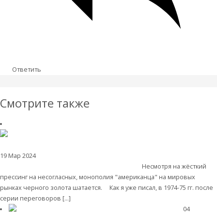
Ответить
Смотрите также
19 Мар 2024
Мировая валютная система
Валентин Катасонов. Силовое
обеспечение нефтедоллара: уже не помогает
Несмотря на жёсткий
прессинг на несогласных, монополия "американца" на мировых
рынках черного золота шатается. Как я уже писал, в 1974-75 гг. после
серии переговоров […]
Читать далее
04