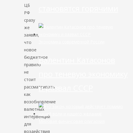
ЦБ
становятся горячими
РФ
сразу
же
заявил,
Экономика современной России
что
новое
бюджетное
Валентин Катасонов
правило
про теневую экономику
не
стоит
и развал СССР
рассматривать
как
возобновление
валютных
интервенций
Мировая финансовая олигархия
для
воздействия