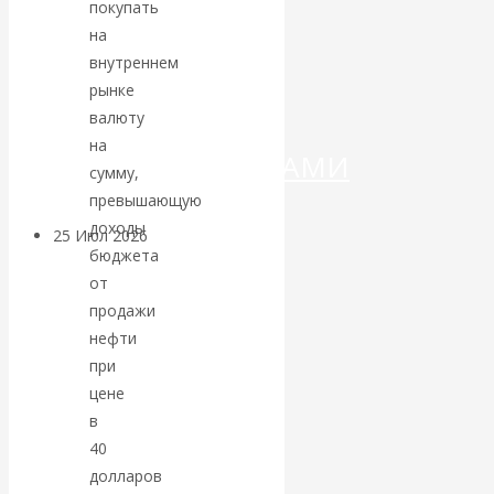
ДЕНЕГ»: КИТАЙ
покупать
на
ВЕДЁТ БОРЬБУ
внутреннем
рынке
С
валюту
на
КРИПТОВАЛЮТАМИ
сумму,
превышающую
доходы
25 Июл 2026
Геополитика
бюджета
от
Валентин
продажи
нефти
КАтасонов.
при
цене
Может ли
в
40
Америка
долларов