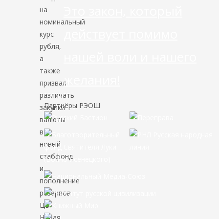
Это закон, который
на
номинальный
действует помимо
курс
рубля,
нашей воли и нашего
а
также
желания!
призвал
различать
Партнёры РЭОШ
закупки
валюты
в
новый
стабфонд
и
пополнение
резервов
ЦБ.
Новая