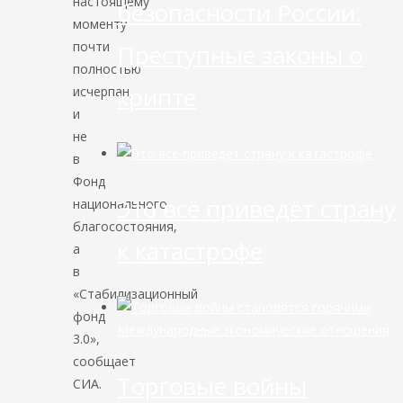
настоящему
безопасности России.
моменту
почти
Преступные законы о
полностью
крипте
исчерпан,
и
не
в
Фонд
Это всё приведёт страну
национального
благосостояния,
к катастрофе
а
в
«Стабилизационный
фонд
Международные экономические отношения
3.0»,
сообщает
Торговые войны
СИА.