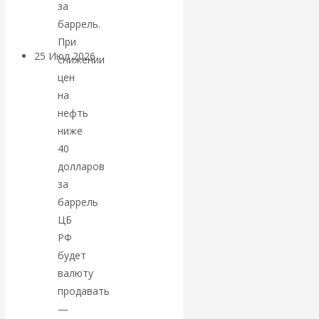
покинуть НАТО?
за
баррель.
При
25 Июл 2026
Комментарии,
снижении
интервью и беседы
цен
на
«Об этом
нефть
ниже
молчат»:
40
долларов
экономист
за
баррель
Валентин
ЦБ
РФ
Катасонов
будет
валюту
считает, что
продавать
—
кризис в