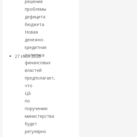
решение
«Мировые
проблемы
дефицита
ростовщики»:
бюджета.
Новая
вчера и сегодня
денежно-
кредитная
политика
27 Июл 2026
Мировая
финансовых
валютная система
властей
предполагает,
Валентин
что
ЦБ
КАтасонов.
по
поручению
«МЕТОД
министерства
ОТМЫВАНИЯ
будет
регулярно