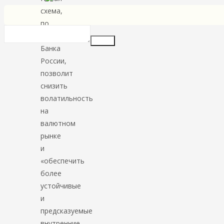
схема,
по
мнению
Insert
Банка
России,
позволит
снизить
волатильность
на
валютном
рынке
и
«обеспечить
более
устойчивые
и
предсказуемые
внутренние