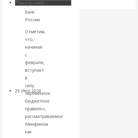
привлекать
Искусственный
Банк
России.
интеллект —
Отметим,
что,
революционный
начиная
переход к
с
февраля,
посткапитализму
вступает
в
силу
29 Июл 2026
Мировая
«временное
финансовая олигархия
бюджетное
правило»,
Валентин
рассматриваемое
Минфином
Катасонов.
как