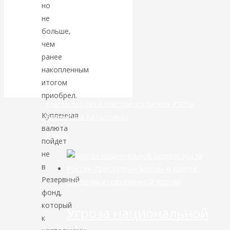
но
не
банковской
больше,
сфере России
чем
ранее
уже начался
накопленным
итогом
приобрел.
Место продажи книг председателя РЭОШ
Купленная
Валентина Катасонова
валюта
Видео
пойдет
не
в
Резервный
Экономика современной России
фонд,
который
Угроза национальной
к