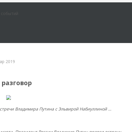
е событий
ар 2019
менной России
разговор
встречи Владимира Путина с Эльвирой Набиуллиной …
 марта, Президент России Владимир Путин провел встречу