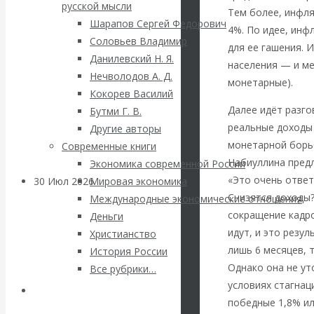
ВАлентин
русской мысли
Тем более, инфля
Шарапов Сергей Федорович
4%. По идее, ин
Катасонов.
Соловьев Владимир
для ее гашения. 
Данилевский Н. Я.
населения — и м
Саммит НАТО в
Нечволодов А. Д.
монетарные).
Кокорев Василий
Турции: Drang
Далее идёт разго
Бутми Г. В.
реальные доходы 
Другие авторы
nach Osten
монетарной борьб
Современные книги
Набиуллина предл
Экономика современной России
«Это очень ответ
30 Июл 2026
Банки
Мировая экономика
Снизятся доходы?
Международные экономические отношения
сокращение кадро
Деньги
Валентин
идут, и это резу
Христианство
лишь 6 месяцев, 
История России
Катасонов. Кто
Однако она не ут
Все рубрики…
определяет
условиях стагнаци
Авторы РЭОШ
победные 1,8% ил