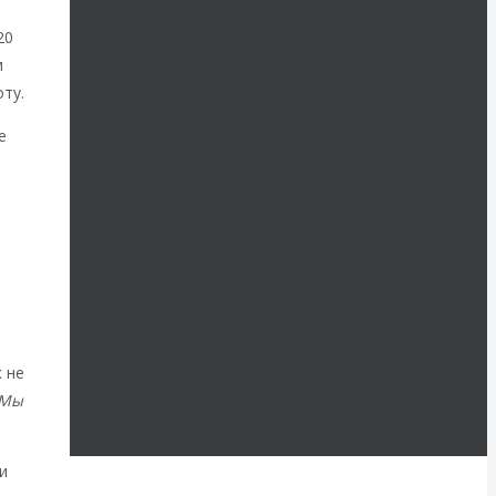
20
и
ту.
е
 не
 Мы
и