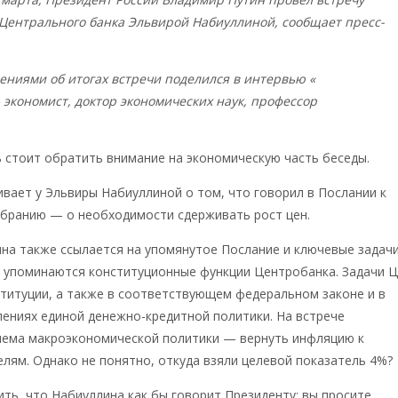
 Центрального банка Эльвирой Набиуллиной, сообщает пресс-
ниями об итогах встречи поделился в интервью «
Русской
» экономист, доктор экономических наук, профессор
Олег
ев:
 стоит обратить внимание на экономическую часть беседы.
вает у Эльвиры Набиуллиной о том, что говорил в Послании к
бранию — о необходимости сдерживать рост цен.
на также ссылается на упомянутое Послание и ключевые задачи
е упоминаются конституционные функции Центробанка. Задачи 
титуции, а также в соответствующем федеральном законе и в
ениях единой денежно-кредитной политики. На встрече
лема макроэкономической политики — вернуть инфляцию к
лям. Однако не понятно, откуда взяли целевой показатель 4%?
ть, что Набиуллина как бы говорит Президенту: вы просите