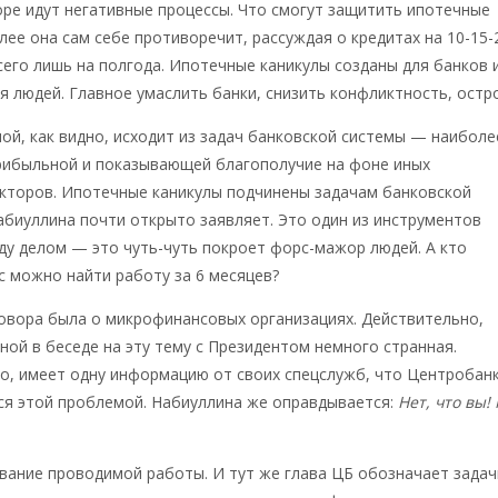
ре идут негативные процессы. Что смогут защитить ипотечные
лее она сам себе противоречит, рассуждая о кредитах на 10-15-
всего лишь на полгода. Ипотечные каникулы созданы для банков 
я людей. Главное умаслить банки, снизить конфликтность, остро
ой, как видно, исходит из задач банковской системы — наиболе
рибыльной и показывающей благополучие на фоне иных
екторов. Ипотечные каникулы подчинены задачам банковской
абиуллина почти открыто заявляет. Это один из инструментов
ду делом — это чуть-чуть покроет форс-мажор людей. А кто
ас можно найти работу за 6 месяцев?
овора была о микрофинансовых организациях. Действительно,
ной в беседе на эту тему с Президентом немного странная.
о, имеет одну информацию от своих спецслужб, что Центробанк
ся этой проблемой. Набиуллина же оправдывается:
Нет, что вы!
вание проводимой работы. И тут же глава ЦБ обозначает задач