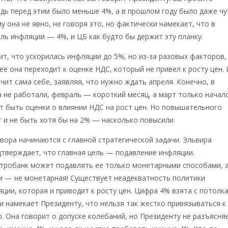
едь перед этим было меньше 4%, а в прошлом году было даже чу
у она не явно, не говоря это, но фактически намекает, что в
ль инфляции — 4%, и ЦБ как будто бы держит эту планку.
ит, что ускорилась инфляции до 5%, но из-за разовых факторов,
ее она переходит к оценке НДС, который не привел к росту цен. 
чит сама себе, заявляя, что нужно ждать апреля. Конечно, в
 не работали, февраль — короткий месяц, а март только началс
 быть оценки о влиянии НДС на рост цен. Но повышательного
 и не быть хотя бы на 2% — насколько повысили.
вора начинаются с главной стратегической задачи. Эльвира
тверждает, что главная цель — подавление инфляции.
нтробанк может подавлять ее только монетарными способами, 
и — не монетарная! Существует неадекватность политики
ции, которая и приводит к росту цен. Цифра 4% взята с потолка
и намекает Президенту, что нельзя так жестко привязываться к
. Она говорит о допуске колебаний, но Президенту не разъясня