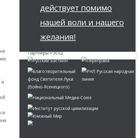
действует помимо
нашей воли и нашего
желания!
 не
Партнёры РЭОШ
ие.
 и
кой
ься
они