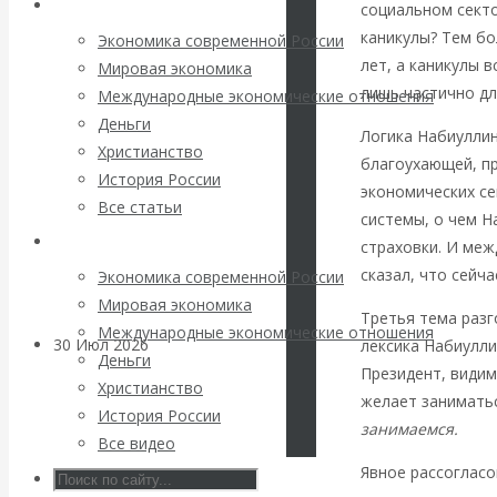
Архив статей
погоду на
социальном секто
каникулы? Тем бо
Экономика современной России
финансовых
лет, а каникулы 
Мировая экономика
лишь частично дл
Международные экономические отношения
рынках?
Деньги
Логика Набиуллин
Христианство
Минфины хотят
благоухающей, п
История России
экономических с
Все статьи
быть главнее
системы, о чем Н
Архив Видео
страховки. И меж
Центробанков?
сказал, что сейч
Экономика современной России
Мировая экономика
Третья тема разг
Международные экономические отношения
30 Июл 2026
Цифровая
лексика Набиулли
Деньги
экономика
Президент, видим
Христианство
желает занимать
История России
занимаемся.
Валентин
Все видео
Явное рассогласо
Катасонов.