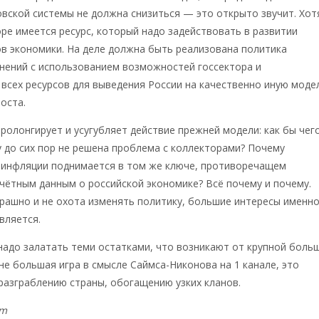
вской системы не должна снизиться — это открыто звучит. Хот
ре имеется ресурс, который надо задействовать в развитии
в экономики. На деле должна быть реализована политика
нений с использованием возможностей госсектора и
всех ресурсов для выведения России на качественно иную моде
оста.
пролонгирует и усугубляет действие прежней модели: как бы чег
 до сих пор не решена проблема с коллекторами? Почему
 инфляции поднимается в том же ключе, противоречащем
ётным данным о российской экономике? Всё почему и почему.
трашно и не охота изменять политику, большие интересы именно
вляется.
надо залатать теми остатками, что возникают от крупной боль
 не большая игра в смысле Саймса-Никонова на 1 канале, это
разграблению страны, обогащению узких кланов.
om