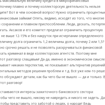
ь максимальную величину кредита в микрофинансовых
 почему плавно и почему коллекторскую деятельность нельзя
ципе? Вот в чём основной вопрос! Нужно ограничить процентны
инансовым займам! Опять, видимо, исходят из того, что многие
 сохранении и плавном приспособлении. Люди, дескать, потерпя
гать. Аксаков и его комитет предлагал ограничить процентную
, не выше 12-15% и без накруток при исчерпании определенного
еличину долга ограничить 1,2 величины долга, почему 2 или 1,5?
но срочно решать и не позволять раскручиваться финансовой
кать криминал в виде коллекторских агентств. Поэтому мне
тот разговор слащавым! Да-да, именно в экономическом смысле
крывает никаких перспектив, не показывает альтернатив решений
нтальных методов решения проблем и т.д. Всё уже кем-то реше
то обсуждают детали, как бы чего бы не вышло — да и только. 
тот разговор!
тстаиваются интересы зажиточного банковского сектора:
тобы чего не вышло, никому не навредить и никого не задеть. Да
 чтобы представить это заботой о людях, о народе! Ведь