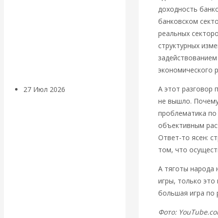
«Мировые
доходность банко
банковском секто
ростовщики»:
реальных секторо
структурных изме
вчера и сегодня
задействованием 
экономического р
А этот разговор 
27 Июл 2026
Мировая
не вышло. Почему
валютная система
проблематика по
объективным расч
Валентин
Ответ-то ясен: с
том, что осущест
КАтасонов.
А тяготы народа 
«МЕТОД
игры, только это
большая игра по 
ОТМЫВАНИЯ
Фото: YouTube.c