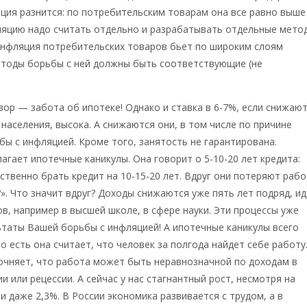
ция разнится: по потребительским товарам она все равно выше
фляцию надо считать отдельно и разрабатывать отдельные мето
Инфляция потребительских товаров бьет по широким слоям
етоды борьбы с ней должны быть соответствующие (не
вор — забота об ипотеке! Однако и ставка в 6-7%, если снижаю
населения, высока. А снижаются они, в том числе по причине
ы с инфляцией. Кроме того, занятость не гарантирована.
агает ипотечные каникулы. Она говорит о 5-10-20 лет кредита:
ственно брать кредит на 10-15-20 лет. Вдруг они потеряют рабо
». Что значит вдруг? Доходы снижаются уже пять лет подряд, и
в, например в высшей школе, в сфере науки. Эти процессы уже
льтаты Вашей борьбы с инфляцией! А ипотечные каникулы всего
то есть она считает, что человек за полгода найдет себе работу
очняет, что работа может быть неравнозначной по доходам в
и или рецессии. А сейчас у нас стагнантный рост, несмотря на
и даже 2,3%. В России экономика развивается с трудом, а в