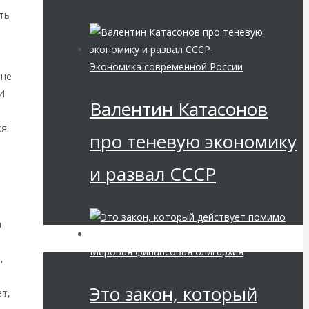
ть
Экономика современной России
 не
И
Валентин Катасонов
я.
про теневую экономику
и развал СССР
а
Мировая финансовая олигархия
,
Это закон, который
ет,