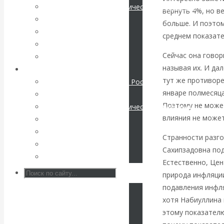
Международные экономические отношения
вернуть 4%, но в
КАтасонов. К
Деньги
больше. И поэтом
Христианство
среднем показате
112-летию
История России
Сейчас она говор
Все статьи
начала Первой
называя их. И дал
Архив Видео
тут же противоре
Экономика современной России
мировой войны:
январе полмесяца
Мировая экономика
Поэтому не может
Международные экономические отношения
вместо победы
влияния не может
Деньги
Христианство
Россия
Странности разго
История России
Сахипзадовна под
Все видео
получила
Естественно, Це
природа инфляци
«похабный»
подавления инфля
хотя Набиуллина 
Брестский мир
этому показателю