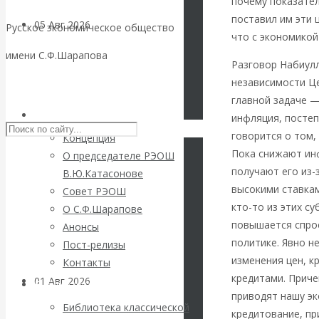
почему показател
поставил им эти 
05 Авг 2026
Деньги
Русское экономическое общество
что с экономикой
имени С.Ф.Шарапова
Валентин
Разговор Набиулл
независимости Це
Skip to content
Катасонов. Еще
главной задаче —
РЭОШ
инфляция, постеп
раз на тему
говорится о том,
Концепция
Пока снижают ин
О председателе РЭОШ
блокировки
получают его из-
В.Ю.Катасонове
высокими ставкам
Совет РЭОШ
банковских
кто-то из этих с
О С.Ф.Шарапове
повышается спрос
Анонсы
счетов
политике. Явно н
Пост-релизы
изменения цен, к
Контакты
кредитами. Приче
01 Авг 2026
Геополитика
Библиотека
приводят нашу эк
Библиотека классической
кредитование, пр