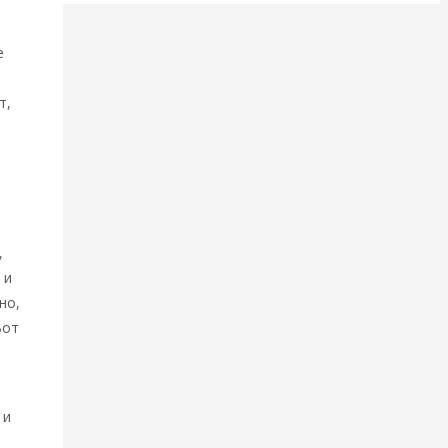
е
т,
,
 и
но,
Вот
 и