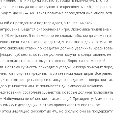
ь именно 4%, и надо ли жестко требовать именно 4%. Кто-то
цели — и вынь да положи нужно эти пресловутые 4%, всё равно,
 будет, даёшь — 4%. Такая политика проводится уже много лет!
иной с Президентом подтверждает, что нет никакой
нтробанка. Ведётся риторическая игра. Экономика привязана к
 к 4% инфляции. Это важно, по ее словам, ибо, когда снижается
енно снизятся ставки по кредитам, что важно и для ипотеки. Но
 что снижение ставки по кредитам должно увеличить кредитован
фляцию, субъекты, которые должны получать кредитование, не
за высоких ставок, потому что власти борются с инфляцией
и. Поэтому субъекты приходят в упадок. И когда приходит пора,
убъектов получает кредиты, то латает ими лишь дыры. Все равно
, что толкает цены вверх и ставку по кредитам — вверх при та
едооценивается или не понимается динамический механизм
редитования, состояния субъектов, которые должны пользоват
м Набиуллина не объясняет таких вещей Президенту. А именно 
ономику к деградации. К этому привязывается ипотечное
и этом инфляцию снижают до 4%, но сколько они ее продержат?