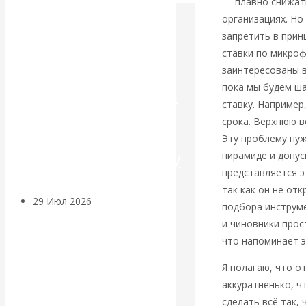
— плавно снижат
организациях. Но
Искусственный
запретить в прин
ставки по микроф
интеллект —
заинтересованы в
пока мы будем ша
революционный
ставку. Например
переход к
срока. Верхнюю в
Эту проблему нуж
посткапитализму
пирамиде и допус
представляется э
так как он не от
29 Июл 2026
Мировая
подбора инструме
финансовая олигархия
и чиновники прос
что напоминает э
Валентин
Я полагаю, что о
аккуратненько, ч
Катасонов.
сделать всё так,