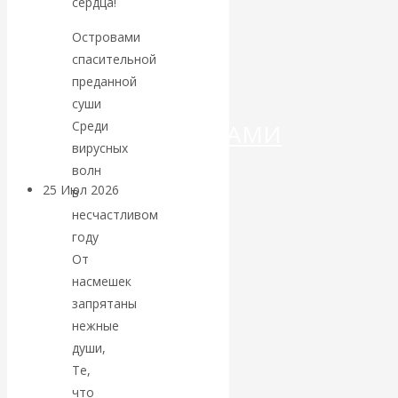
ДЕНЕГ»: КИТАЙ
сердца!
Островами
ВЕДЁТ БОРЬБУ
спасительной
преданной
С
суши
Среди
КРИПТОВАЛЮТАМИ
вирусных
волн
25 Июл 2026
Геополитика
в
несчастливом
году
Валентин
От
КАтасонов.
насмешек
запрятаны
Может ли
нежные
души,
Америка
Те,
что