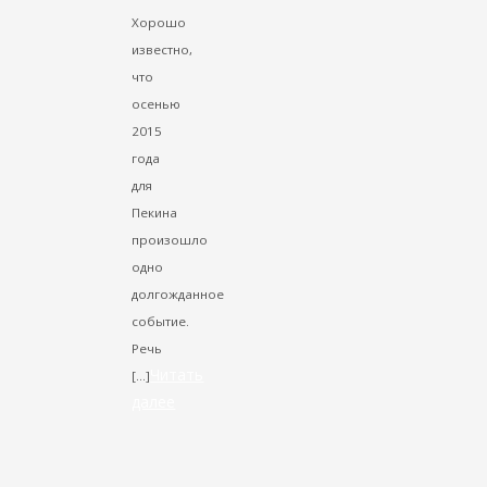
Хорошо
известно,
что
осенью
2015
года
для
Пекина
произошло
одно
долгожданное
событие.
Речь
Читать
[…]
далее
VK
Facebook
Twitter