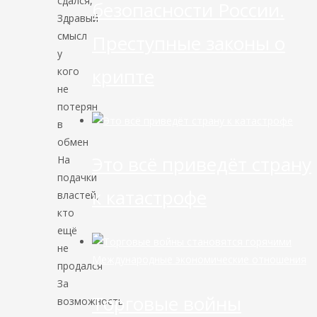
сдался,
безопасности России.
Здравый
смысл
Преступные законы о
у
крипте
кого
не
потерян
в
обмен
Это всё приведёт страну
На
подачки
к катастрофе
властей,
кто
ещё
не
Международные экономические отношения
продался
За
Торговые войны
возможность