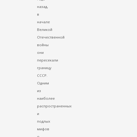
назад,
в
начале
Великой
Отечественной
войны
они
пересекали
границу
СССР.
Одним
из
наиболее
распространенных
и
подлых
мифов
о