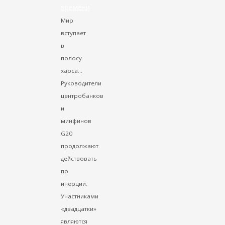
времени
Мир
вступает
в
полосу
хаоса…
Руководители
центробанков
и
минфинов
G20
продолжают
действовать
по
инерции.
Участниками
«двадцатки»
являются