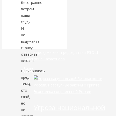
бесстрашно
ветрам
банковской
ваши
груди
сфере России
И
уже начался
не
вздумайте
страху
Место продажи книг председателя РЭОШ
отвесить
Валентина Катасонова
поклон!
Видео
Преклоняюсь
пред
теми,
кто
Экономика современной России
слаб,
но
Угроза национальной
не