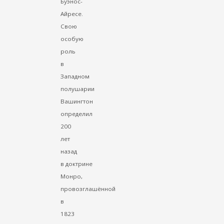
Буэнос-
Айресе.
Свою
особую
роль
в
Западном
полушарии
Вашингтон
определил
200
лет
назад
в доктрине
Монро,
провозглашённой
в
1823