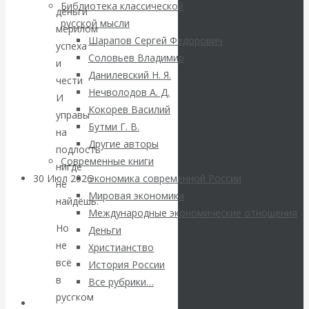
ВАлентин
Библиотека классической
деньги
русской мысли
мерилом
Катасонов.
Шарапов Сергей Федорович
успеха
Соловьев Владимир
и
Саммит НАТО в
Данилевский Н. Я.
чести
Нечволодов А. Д.
Турции: Drang
И
Кокорев Василий
управы
Бутми Г. В.
nach Osten
на
Другие авторы
подлость
Современные книги
нигде
30 Июл 2026
Банки
Экономика современной России
не
Мировая экономика
найдёшь.
Международные экономические отношения
Валентин
Но
Деньги
не
Христианство
Катасонов. Кто
всё
История России
в
определяет
Все рубрики…
русском
Авторы РЭОШ