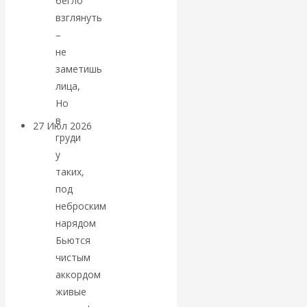
бегло
«Мировые
взглянуть
–
ростовщики»:
не
заметишь
вчера и сегодня
лица,
Но
в
27 Июл 2026
Мировая
груди
валютная система
у
таких,
Валентин
под
неброским
КАтасонов.
нарядом
Бьются
«МЕТОД
чистым
аккордом
ОТМЫВАНИЯ
живые