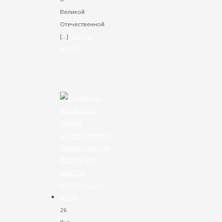
Великой
Отечественной
Читать
[…]
далее
VK
Facebook
Twitter
26