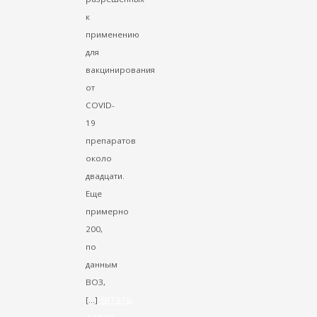
к
применению
для
вакцинирования
от
COVID-
19
препаратов
около
двадцати.
Еще
примерно
200,
по
данным
ВОЗ,
Читать
[…]
далее