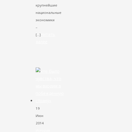
крупнейшие
национальные
экономики
–
Читать
[…]
далее
VK
Facebook
Twitter
19
Июн
2014
История