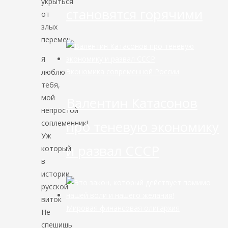
укрыться
становятся горячими
от
злых
перемен.
Я
Экономика современной России
люблю
тебя,
мой
Валентин Катасонов
непростой
про теневую экономику
соплеменник!
Уж
и развал СССР
который
в
истории
русской
виток
Мировая финансовая олигархия
Не
спешишь