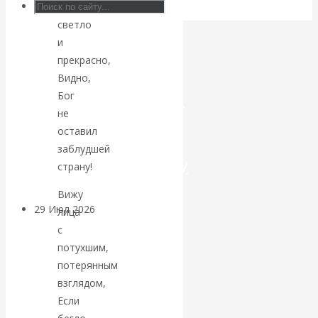
глубинах
светло
Искусственный
и
интеллект —
прекрасно,
Видно,
революционный
Бог
не
переход к
оставил
заблудшей
посткапитализму
страну!
Вижу
29 Июл 2026
Мировая
лица
финансовая олигархия
с
потухшим,
Валентин
потерянным
взглядом,
Катасонов.
Если