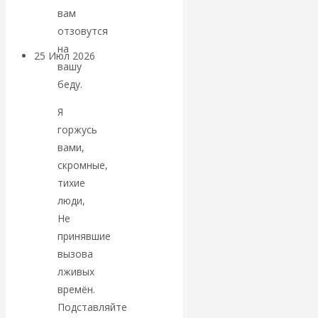
покинуть НАТО?
вам
отзовутся
на
25 Июл 2026
Комментарии,
вашу
интервью и беседы
беду.
«Об этом
Я
горжусь
молчат»:
вами,
скромные,
экономист
тихие
люди,
Валентин
Не
принявшие
Катасонов
вызова
лживых
считает, что
времён.
Подставляйте
кризис в