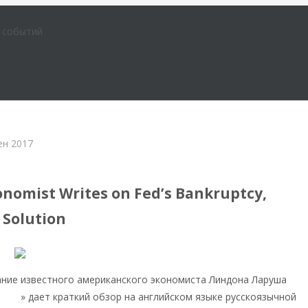
е событий
ен 2017
ых публикациях и СМИ
onomist Writes on Fed’s Bankruptcy,
 Solution
ание известного американского экономиста Линдона Ларуша
igade
» дает краткий обзор на английском языке русскоязычной