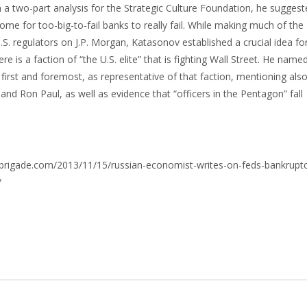
n a two-part analysis for the Strategic Culture Foundation, he sugges
ome for too-big-to-fail banks to really fail. While making much of the
S. regulators on J.P. Morgan, Katasonov established a crucial idea fo
ere is a faction of “the U.S. elite” that is fighting Wall Street. He name
irst and foremost, as representative of that faction, mentioning als
and Ron Paul, as well as evidence that “officers in the Pentagon” fall
bri
gade.com/2013/11/15/russian-economist-writes-on-feds-bankrupt
/