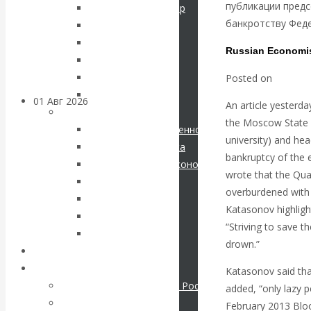
публикации пред
Соловьев Владимир
банковских
банкротству Фед
Данилевский Н. Я.
Нечволодов А. Д.
счетов
Russian Economis
Кокорев Василий
Бутми Г. В.
Posted on
Novemb
Другие авторы
01 Авг 2026
Геополитика
An article yesterd
Современные книги
the Moscow State I
Экономика современной России
ВАлентин
university) and he
Мировая экономика
bankruptcy of the e
Международные экономические отношения
Катасонов.
wrote that the Qua
Деньги
overburdened with
Христианство
Саммит НАТО в
Katasonov highligh
История России
“Striving to save t
Все рубрики…
Турции: Drang
drown.”
Авторы РЭОШ
Архив статей
nach Osten
Katasonov said that
Экономика современной России
added, “only lazy p
Мировая экономика
February 2013 Blo