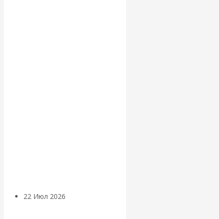
экономист
Валентин
Катасонов
считает, что
кризис в
банковской
сфере России
уже начался
22 Июл 2026
Деньги