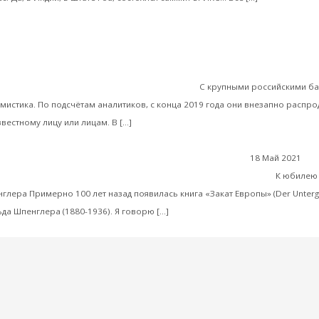
Егор Кучер. Сбербанк скоро лопнет? Зачем
арии, интервью и беседы
золото – Интервью с В.Ю. Катасоновым
С крупными российскими б
 мистика. По подсчётам аналитиков, с конца 2019 года они внезапно распро
Читать далее
вестному лицу или лицам. В […]
18 Май 2021
Пос
Катасонов. О закате Европы было возвещено век назад
К юбилею 
глера Примерно 100 лет назад появилась книга «Закат Европы» (Der Unterg
Читать далее
да Шпенглера (1880-1936). Я говорю […]