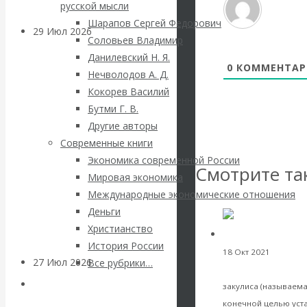
русской мысли
Шарапов Сергей Федорович
29 Июл 2026
Мировая
Соловьев Владимир
финансовая олигархия
Данилевский Н. Я.
0
КОММЕНТАР
Нечволодов А. Д.
Валентин
Кокорев Василий
Бутми Г. В.
Катасонов.
Другие авторы
Современные книги
«Мировые
Экономика современной России
Смотрите та
Мировая экономика
ростовщики»:
Международные экономические отношения
Деньги
вчера и сегодня
Христианство
История России
18 Окт 2021
Мировая
27 Июл 2026
Мировая
Все рубрики…
организацию, нез
валютная система
Авторы РЭОШ
закулиса (называема
конечной целью уста