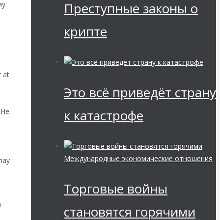
Преступные законы о
му
крипте
 at
Это всё приведёт страну
 He
к катастрофе
,
Международные экономические отношения
 may
Торговые войны
a
становятся горячими