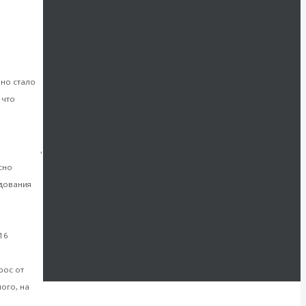
стве
вно стало
 что
ой России
,
сно
дования
ее
16
рос от
ого, на
е