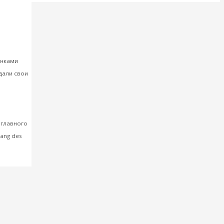
 за
анками
дали свои
тижение
главного
ang des