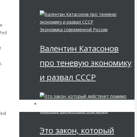
he
Экономика современной России
 Fed
Валентин Катасонов
t
про теневую экономику
n,
и развал СССР
a
Мировая финансовая олигархия
find
Это закон, который