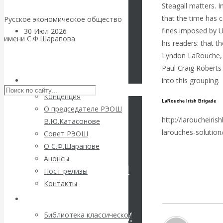
Steagall matters. I
that the time has c
Русское экономическое общество
fines imposed by U.
30 Июл 2026
Цифровая
имени С.Ф.Шарапова
his readers: that th
экономика
Lyndon LaRouche, f
Skip to content
Paul Craig Roberts 
Валентин
into this grouping.
РЭОШ
Катасонов.
Концепция
LaRouche Irish Brigade
О председателе РЭОШ
Искусственный
http://laroucheirish
В.Ю.Катасонове
larouches-solution
Совет РЭОШ
интеллект —
О С.Ф.Шарапове
Вернуться назад
Анонсы
революционный
Пост-релизы
Контакты
переход к
Библиотека
посткапитализму
Библиотека классической