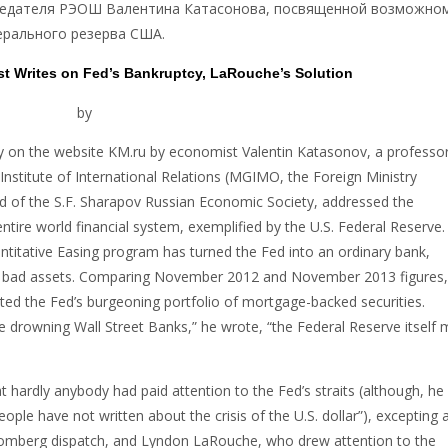
седателя РЭОШ Валентина Катасонова, посвященной возможно
ерального резерва США.
t Writes on Fed’s Bankruptcy, LaRouche’s Solution
er 15, 2013
by
LaRouche Irish Brigade
ay on the website KM.ru by economist Valentin Katasonov, a professor
nstitute of International Relations (MGIMO, the Foreign Ministry
ad of the S.F. Sharapov Russian Economic Society, addressed the
ntire world financial system, exemplified by the U.S. Federal Reserve.
ntitative Easing program has turned the Fed into an ordinary bank,
 bad assets. Comparing November 2012 and November 2013 figures
ted the Fed’s burgeoning portfolio of mortgage-backed securities.
he drowning Wall Street Banks,” he wrote, “the Federal Reserve itself
 hardly anybody had paid attention to the Fed’s straits (although, he
eople have not written about the crisis of the U.S. dollar”), excepting 
omberg dispatch, and Lyndon LaRouche, who drew attention to the