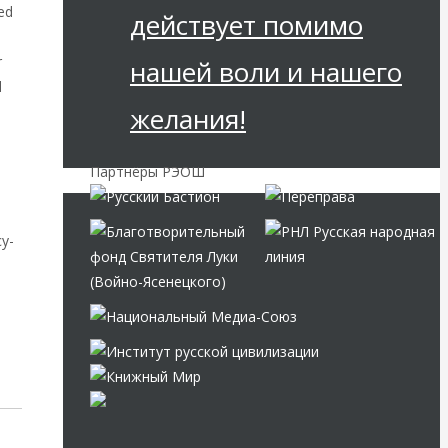
ted
действует помимо
r
нашей воли и нашего
d
желания!
o
Партнёры РЭОШ
cy-