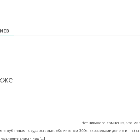
ИЕВ
кже
Валентин Катасонов. ВОЗ трансформируетс
 финансовая олигархия
ависимую от государств-учредителей
Нет никакого сомнения, что ми
я «глубинным государством», «Комитетом 300», «хозяевами денег» и т.п.) ст
Читать далее
новление власти над […]