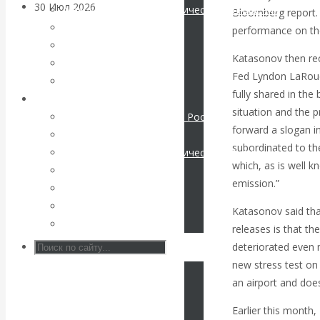
30 Июл 2026
Банки
Международные экономические отношения
Bloomberg report. 
Деньги
performance on the
Валентин
Христианство
Katasonov then rec
История России
Fed Lyndon LaRouch
Катасонов. Кто
Все статьи
fully shared in the
Архив Видео
situation and the 
определяет
Экономика современной России
forward a slogan i
Мировая экономика
погоду на
subordinated to th
Международные экономические отношения
which, as is well 
Деньги
финансовых
emission.”
Христианство
История России
Katasonov said tha
рынках?
Все видео
releases is that t
Минфины хотят
deteriorated even 
new stress test on 
быть главнее
an airport and doe
Earlier this month,
Центробанков?