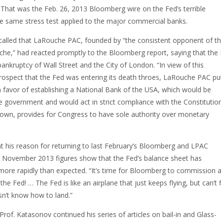
That was the Feb. 26, 2013 Bloomberg wire on the Fed’s terrible
 same stress test applied to the major commercial banks.
alled that LaRouche PAC, founded by “the consistent opponent of t
e,” had reacted promptly to the Bloomberg report, saying that the
 bankruptcy of Wall Street and the City of London. “In view of this
prospect that the Fed was entering its death throes, LaRouche PAC pu
n favor of establishing a National Bank of the USA, which would be
e government and would act in strict compliance with the Constitutio
known, provides for Congress to have sole authority over monetary
t his reason for returning to last February’s Bloomberg and LPAC
he November 2013 figures show that the Fed’s balance sheet has
more rapidly than expected. “It’s time for Bloomberg to commission 
the Fed! … The Fed is like an airplane that just keeps flying, but can’t 
sn’t know how to land.”
 Prof. Katasonov continued his series of articles on bail-in and Glass-