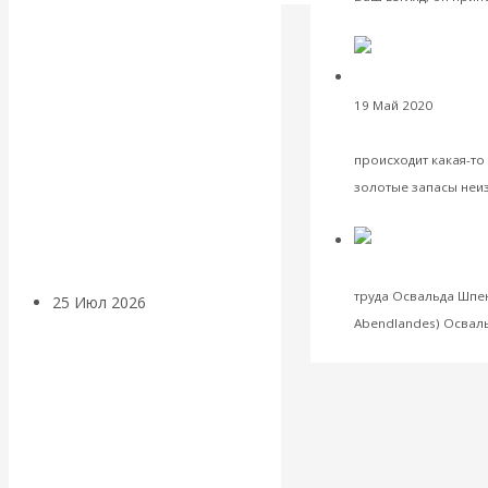
Валентин
VK
Facebook
Twitter
КАтасонов.
19 Май 2020
Коммент
Может ли
границу вывозят 
происходит какая-то
Америка
золотые запасы неиз
VK
Facebook
Twitter
покинуть НАТО?
Валентин 
истории
труда Освальда Шпен
25 Июл 2026
Комментарии,
Abendlandes) Осваль
интервью и беседы
VK
Facebook
Twitter
«Об этом
молчат»: