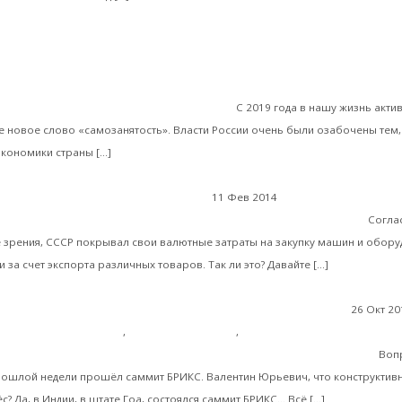
Валентин Катасонов. Надеюсь, в правитель
ка современной России
вочку «самозанятых» пора прикрыть
С 2019 года в нашу жизнь акти
 новое слово «самозанятость». Власти России очень были озабочены тем,
Читать далее
экономики страны […]
11 Фев 2014
Экономика современн
Загадки и мифы советской индустриализации — 2
рия России
Согла
 зрения, СССР покрывал свои валютные затраты на закупку машин и обору
Читать дал
 за счет экспорта различных товаров. Так ли это? Давайте […]
26 Окт 20
номические отношения
,
Мировая экономика
,
Комментарии, интервью и
 комментарий В.Ю. Катасонова. Саммит БРИКС: тихие итоги
Воп
рошлой недели прошёл саммит БРИКС. Валентин Юрьевич, что конструктивн
Читать дале
с? Да, в Индии, в штате Гоа, состоялся саммит БРИКС… Всё […]