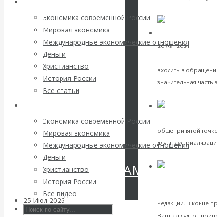
Архив статей
Валентин
VK
Facebook
Twitter
Экономика современной России
КАтасонов.
Мировая экономика
Международные экономические отношения
20 Авг 2024
Экономи
«МЕТОД
Деньги
понимают, что ла
Христианство
входить в обращение
ОТМЫВАНИЯ
История России
значительная часть 
Все статьи
VK
Facebook
Twitter
ДЕНЕГ»: КИТАЙ
Архив Видео
Экономическая исто
ВЕДЁТ БОРЬБУ
Экономика современной России
общепринятой точке
Мировая экономика
С
для индустриализации
Международные экономические отношения
VK
Facebook
Twitter
Деньги
КРИПТОВАЛЮТАМИ
Христианство
Международные эко
История России
Актуальный
беседы
Все видео
25 Июл 2026
Геополитика
Редакции. В конце п
Ваш взгляд, он принё