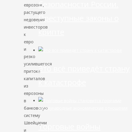
безопасности России.
еврозоне,
растущего
Преступные законы о
недоверия
инвесторов
крипте
к
евро
и
резко
усилившегося
Это всё приведёт страну
притока
капиталов
к катастрофе
из
еврозоны
в
банковскую
Международные экономические отношения
систему
Швейцарии
Торговые войны
и