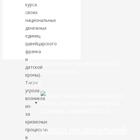
курса
банковской
своих
национальных
сфере России
денежных
единиц
уже начался
(швейцарского
франка
и
Место продажи книг председателя РЭОШ
датской
Валентина Катасонова
кроны).
Видео
Такая
угроза
возникла
из-
Экономика современной России
за
кризисных
Угроза национальной
процессов
в