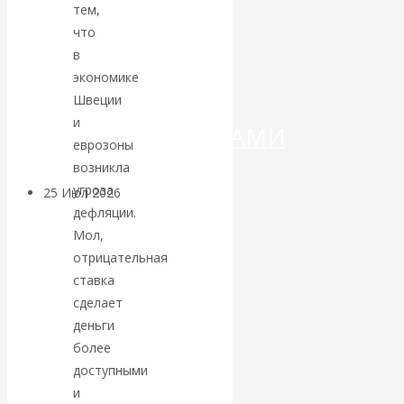
ДЕНЕГ»: КИТАЙ
тем,
что
ВЕДЁТ БОРЬБУ
в
экономике
С
Швеции
и
КРИПТОВАЛЮТАМИ
еврозоны
возникла
угроза
25 Июл 2026
Геополитика
дефляции.
Мол,
Валентин
отрицательная
ставка
КАтасонов.
сделает
деньги
Может ли
более
Америка
доступными
и