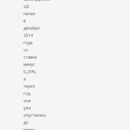
ЦБ
начал
в
декабре
2014
года
со
ставки
минус
0,25%,
а
через
год
она
уже
опустилась
до
минус