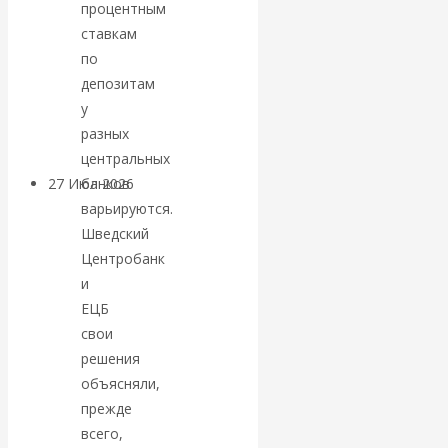
процентным
«Мировые
ставкам
по
ростовщики»:
депозитам
у
вчера и сегодня
разных
центральных
банков
27 Июл 2026
Мировая
варьируются.
валютная система
Шведский
Центробанк
Валентин
и
ЕЦБ
КАтасонов.
свои
«МЕТОД
решения
объясняли,
ОТМЫВАНИЯ
прежде
всего,