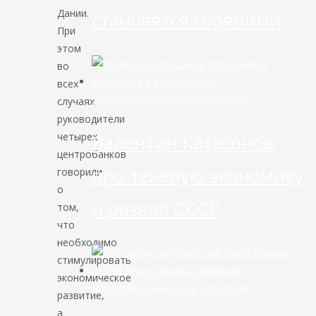
Дании.
становятся горячими
При
этом
во
всех
Экономика современной России
случаях
руководители
четырех
Валентин Катасонов
центробанков
про теневую экономику
говорили
о
и развал СССР
том,
что
необходимо
стимулировать
экономическое
Мировая финансовая олигархия
развитие,
а