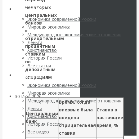
погоду на
некоторых
Архив статей
центральных
финансовых
Экономика современной России
банков
Мировая экономика
к
рынках?
Международные экономические отношения
отрицательным
Деньги
Минфины хотят
процентным
Христианство
ставкам
История России
быть главнее
по
Все статьи
депозитным
Центробанков?
Архив Видео
операциям
Экономика современной России
Мировая экономика
30 Июл 2026
Цифровая
Международные экономические отношения
Время, когда
экономика
Деньги
впервые была
Ставка в
Центральный
Христианство
введена
настоящее
Валентин
банк
История России
отрицательная
время, %
Все видео
ставка
Катасонов.