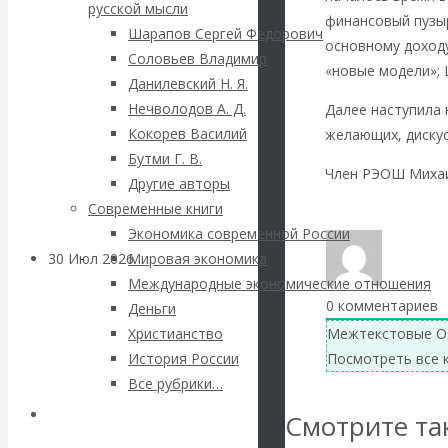
ВАлентин
русской мысли
финансовый пузы
Шарапов Сергей Федорович
основному доходу
Катасонов.
Соловьев Владимир
«новые модели»; 
Данилевский Н. Я.
Саммит НАТО в
Нечволодов А. Д.
Далее наступила 
Кокорев Василий
желающих, дискус
Турции: Drang
Бутми Г. В.
Член РЭОШ Михаи
Другие авторы
nach Osten
Современные книги
Вернуться назад
Экономика современной России
30 Июл 2026
Банки
Мировая экономика
Международные экономические отношения
0
комментариев
Деньги
Валентин
Межтекстовые О
Христианство
Посмотреть все 
История России
Катасонов. Кто
Все рубрики…
определяет
Авторы РЭОШ
Смотрите та