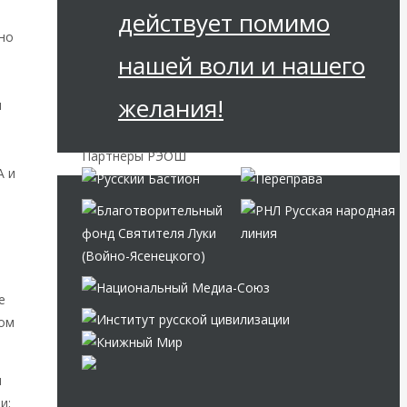
действует помимо
 но
нашей воли и нашего
желания!
и
Партнёры РЭОШ
А и
е
вом
и
и;