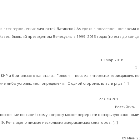
ентин Катасонов. Три урока для России: Золото, нефть и отстав
и всех героических личностей Латинской Америки в послевоенное время 
Чавес, бывший президентом Венесуэлы в 1999–2013 годах (то есть до конца
19 Мар 2018
Мирова
Валентин Катасонов. Гонконг – ворота Китая в мир офшоров
О
КНР и британского капитала... Гонконг – весьма интересная юрисдикция, не
Чита
ие-либо устоявшиеся определения. С одной стороны, власти ряда […]
27 Сен 2013
Мировая
циативе» американских сенаторов против банков РФ
Российско-
востояние по сирийскому вопросу может перерасти в открытую «экономи
Читать да
Ф. Речь идет о письме нескольких американских сенаторов, […]
09 Июн 2