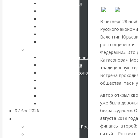
кризис в России.
Соловьев Владимир
Данилевский Н. Я.
Проедаем
Нечволодов А. Д.
В четверг 28 ноя
Кокорев Василий
Русского экономи
основной
Бутми Г. В.
Валентин Юрьевич
Другие авторы
ростовщическая. 
капитал, но
Современные книги
Федерации». Это 
Экономика современной России
строим
Катасонова». Мо
Мировая экономика
традиционную се
Международные экономические отношения
грандиозные
Встреча проходил
Деньги
общества, так и 
Христианство
планы
Автор открыл сво
История России
уже была довольн
Все рубрики…
безрассудном». О
07 Авг 2026
Постижение
Авторы РЭОШ
августа 2019 год
истории
Архив статей
финансы; второй:
Экономика современной России
пятый – Россия в
Мировая экономика
ВАлентин