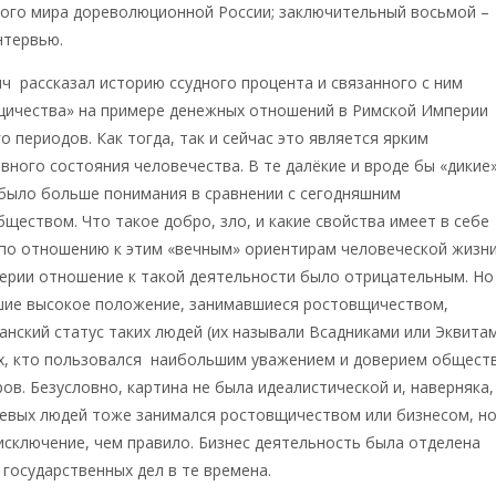
кого мира дореволюционной России; заключительный восьмой –
нтервью.
 рассказал историю ссудного процента и связанного с ним
щичества» на примере денежных отношений в Римской Империи
о периодов. Как тогда, так и сейчас это является ярким
вного состояния человечества. В те далёкие и вроде бы «дикие
 было больше понимания в сравнении с сегодняшним
ществом. Что такое добро, зло, и какие свойства имеет в себе
по отношению к этим «вечным» ориентирам человеческой жизни
ерии отношение к такой деятельности было отрицательным. Но
шие высокое положение, занимавшиеся ростовщичеством,
анский статус таких людей (их называли Всадниками или Эквита
ех, кто пользовался наибольшим уважением и доверием обществ
ов. Безусловно, картина не была идеалистической и, наверняка,
ревых людей тоже занимался ростовщичеством или бизнесом, н
исключение, чем правило. Бизнес деятельность была отделена
 государственных дел в те времена.