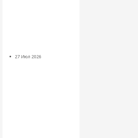
«Мировые
ростовщики»:
вчера и сегодня
27 Июл 2026
Мировая
валютная система
Валентин
КАтасонов.
«МЕТОД
ОТМЫВАНИЯ