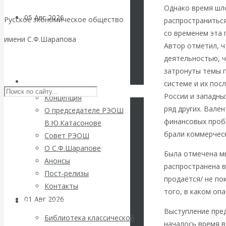
Однако время шло
05 Авг 2026
Деньги
Русское экономическое общество
распространиться
со временем эта 
имени С.Ф.Шарапова
Валентин
Автор отметил, ч
деятельностью, ч
Skip to content
Катасонов. Еще
затронуты темы 
РЭОШ
системе и их пос
раз на тему
России и западны
Концепция
ряд других. Вале
О председателе РЭОШ
блокировки
финансовых проб
В.Ю.Катасонове
брали коммерческ
Совет РЭОШ
банковских
О С.Ф.Шарапове
Была отмечена м
Анонсы
счетов
распространена в
Пост-релизы
продаётся/ не по
Контакты
того, в каком оп
01 Авг 2026
Геополитика
Библиотека
Выступление пре
Библиотека классической
началось время в