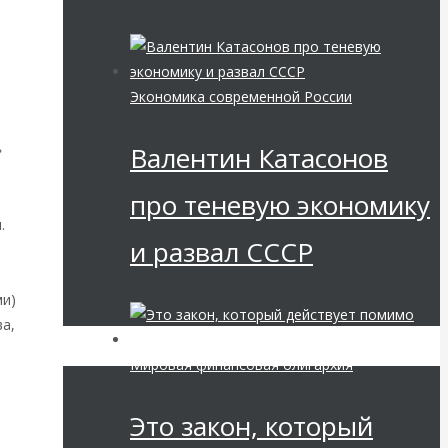
Экономика современной России
Валентин Катасонов
»
про теневую экономику
.
и развал СССР
ми)
а,
Мировая финансовая олигархия
о
Это закон, который