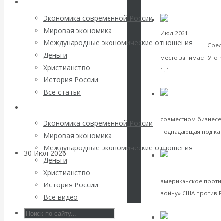
Архив статей
погоду на
Экономика современной России
финансовых
Мировая экономика
Вал
Июл 2021
Банки
Международные экономические отношения
Набиуллиной
Сред
рынках?
Деньги
место занимает Уго 
Христианство
Читать далее
[…]
Минфины хотят
История России
VK
Facebook
Twitter
Все статьи
быть главнее
Архив Видео
финансовая система
Центробанков?
совместном бизнесе 
Экономика современной России
подпадающая под как
Мировая экономика
VK
Facebook
Twitter
Международные экономические отношения
30 Июл 2026
Цифровая
Деньги
экономика
Об «ини
экономика
Христианство
американское проти
История России
Валентин
войну» США против Р
Все видео
VK
Facebook
Twitter
Катасонов.