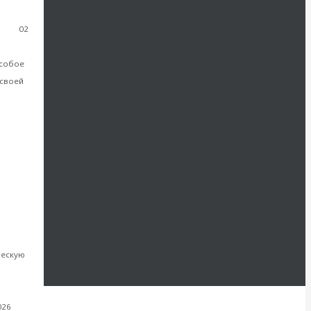
02
ка
особое
 своей
я
ть далее
ческую
лее
026