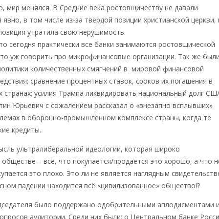
, мир менялся. В Средние века ростовщичеству не давали
 явно, в том числе из-за твёрдой позиции христианской церкви,
позиция утратила свою нерушимость.
то сегодня практически все банки занимаются ростовщической
то уж говорить про микрофинансовые организации. Так же был
политики количественных смягчений в мировой финансовой
ледствия; сравнение процентных ставок, сроков их погашения в
х странах; усилия Трампа ликвидировать национальный долг СШ
нтин Юрьевич с сожалением рассказал о «внезапно всплывших»
лемах в оборонно-промышленном комплексе страны, когда те
ие кредиты.
ысль ультралиберальной идеологии, которая широко
 обществе – всё, что покупается/продаётся это хорошо, а что н
купается это плохо. Это ли не является наглядным свидетельст
асном падении находится всё «цивилизованное» общество!?
дседателя было поддержано одобрительными аплодисментами 
опросов аудитории. Среди них были: о Центральном банке Росси