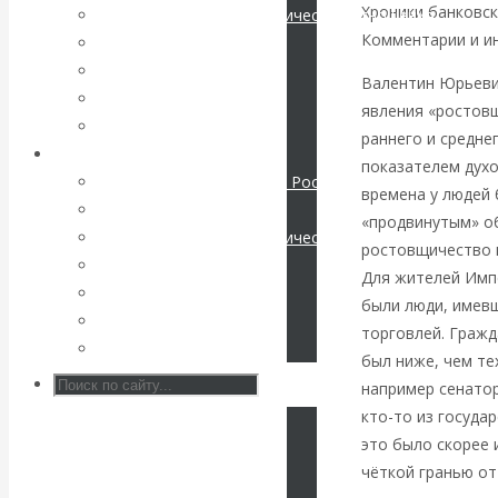
Хроники банковс
Международные экономические отношения
Комментарии и и
КАтасонов. К
Деньги
Христианство
Валентин Юрьевич
112-летию
История России
явления «ростов
Все статьи
раннего и среднег
начала Первой
Архив Видео
показателем духо
Экономика современной России
времена у людей
мировой войны:
Мировая экономика
«продвинутым» об
Международные экономические отношения
вместо победы
ростовщичество 
Деньги
Для жителей Имп
Христианство
Россия
были люди, имев
История России
торговлей. Гражд
Все видео
получила
был ниже, чем т
например сенатор
«похабный»
кто-то из госуда
это было скорее 
Брестский мир
чёткой гранью от