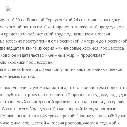
бря в 18.30 на Большой Серпуховской 24 состоялось заседание
ческого общества им. С.Ф. Шарапова. Уважаемый председатель
 представил публике свой труд под названием «Россия
Банковские преступления от Российской Империи до Российско
двенадцатая книга из серии «Финансовые хроники профессора
сковское издательство «Книжный Мир» и продолжает
рию «Хроники профессора».
а в стенах Большого зала при участии как постоянных членов
уважаемых гостей.
ё выступление с упоминания того, что основная тема нового тр
о глубоко затронута в его книге «О проценте ссудном, подсудн
хватываемый период новой хроники – с начала июля до середин
а. В книге всего 8 разделов. Раздел первый: Международные
 Соединенные Штаты Америки; третий: Европа; четвёртый: Турци
 мире финансов; шестой – Россия ростовщическая; седьмой –