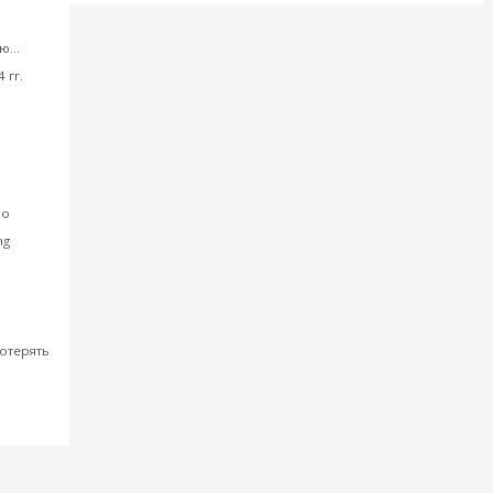
а воз и
...
 гг.
ировом
 о
ng
ия
отерять
тать