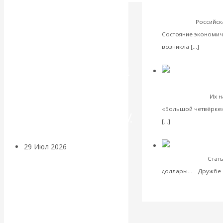
Экономика совреме
Искусственный
ныне там
Российск
Состояние экономич
интеллект —
Читать
возникла […]
VK
Facebook
Twitter
революционный
Международные эко
переход к
рынке аудита
Их н
«Большой четвёрке» а
посткапитализму
Читать далее
[…]
VK
Facebook
Twitter
29 Июл 2026
Мировая
боится юаня
финансовая олигархия
Стат
доллары... Дружбе ю
далее
Валентин
VK
Facebook
Twitter
Катасонов.