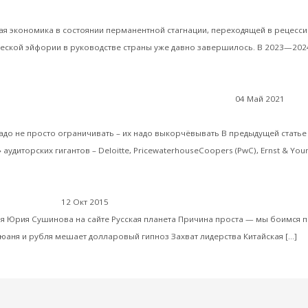
Валентин Катасонов. Одно совещание идет за другим, 
нной России
ая экономика в состоянии перманентной стагнации, переходящей в рецессию
еской эйфории в руководстве страны уже давно завершилось. В 2023—2024
 далее
04 Май 2021
Валентин Катасонов. «Банда четырёх» на м
номические отношения
адо не просто ограничивать – их надо выкорчёвывать В предыдущей статье
удиторских гигантов – Deloitte, PricewaterhouseCoopers (PwC), Ernst & You
Почему Росс
12 Окт 2015
Экономика современной России
ья Юрия Сушинова на сайте Русская планета Причина проста — мы боимся п
Чи
аня и рубля мешает долларовый гипноз Захват лидерства Китайская […]