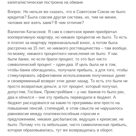
капиталистическая построена на обмане.
Вопрос: Но нельзя же сказать, что в Советском Союзе не было
кредитов? Была совсем другая система, но, тем не менее,
человек мог взять заем? В чем отличие?
Валентин Катасонов: Я сам в советское время приобретал
кооперативную квартиру, но никаких процентов не было. То есть
я платил за квартиру первоначальный взнос, а потом была
рассрочка на 15 лет, но никакого ростовщичества – там вообще,
по-моему, никакого процентного начисления не было. У нас
были банки, но если брали процент, то это был чисто
символический процент – один-два. И цель была не в том,
чтобы банки обогащались, получали прибыль, а для того, чтобы
стимулировать эффективное использование полученных денег
и своевременный возврат этих денег назад. То есть это были не
просто возвратные деньги, а тот процент, который получал,
допустим, Госбанк, Промстройбанк – у нас банков-то было раз,
два и обчелся – они эту прибыль переводили в бюджет. А
бюджет расходовался на какие-то программы или просто на
повышение пенсий, стипендий, в этом смысле не нарушалось
равновесие между платежеспособным спросом и
предложением, никаких дисбалансов, ведущих к кризисам, не
было. Потому что та небольшая, чисто символическая прибыль,
которая образовывалась, тут же возвращалась в оборот.