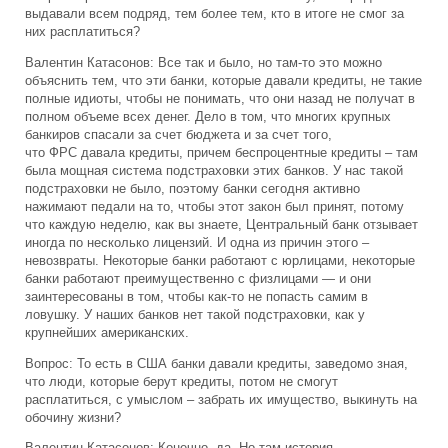
выдавали всем подряд, тем более тем, кто в итоге не смог за
них расплатиться?
Валентин Катасонов: Все так и было, но там-то это можно
объяснить тем, что эти банки, которые давали кредиты, не такие
полные идиоты, чтобы не понимать, что они назад не получат в
полном объеме всех денег. Дело в том, что многих крупных
банкиров спасали за счет бюджета и за счет того,
что ФРС давала кредиты, причем беспроцентные кредиты – там
была мощная система подстраховки этих банков. У нас такой
подстраховки не было, поэтому банки сегодня активно
нажимают педали на то, чтобы этот закон был принят, потому
что каждую неделю, как вы знаете, Центральный банк отзывает
иногда по несколько лицензий. И одна из причин этого –
невозвраты. Некоторые банки работают с юрлицами, некоторые
банки работают преимущественно с физлицами — и они
заинтересованы в том, чтобы как-то не попасть самим в
ловушку. У наших банков нет такой подстраховки, как у
крупнейших американских.
Вопрос: То есть в США банки давали кредиты, заведомо зная,
что люди, которые берут кредиты, потом не смогут
расплатиться, с умыслом – забрать их имущество, выкинуть на
обочину жизни?