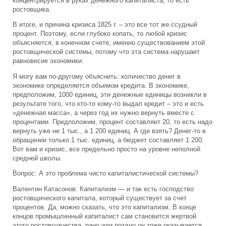
концентрируется в руках денежного капиталиста, то есть
ростовщика.
В итоге, и причина кризиса 1825 г. – это все тот же ссудный
процент. Поэтому, если глубоко копать, то любой кризис
объясняется, в конечном счете, именно существованием этой
ростовщической системы, потому что эта система нарушает
равновесие экономики.
Я могу вам по-другому объяснить: количество денег в
экономике определяется объемом кредита. В экономике,
предположим, 1000 единиц, эти денежные единицы возникли в
результате того, что кто-то кому-то выдал кредит – это и есть
«денежная масса», а через год их нужно вернуть вместе с
процентами. Предположим, процент составляет 20, то есть надо
вернуть уже не 1 тыс., а 1 200 единиц. А где взять? Денег-то в
обращении только 1 тыс. единиц, а бюджет составляет 1 200.
Вот вам и кризис, все предельно просто на уровне неполной
средней школы.
Вопрос: А это проблема чисто капиталистической системы?
Валентин Катасонов: Капитализм — и так есть господство
ростовщического капитала, который существует за счет
процентов. Да, можно сказать, что это капитализм. В конце
концов промышленный капиталист сам становится жертвой
этого ростовщичества, рано или поздно он тоже оказывается