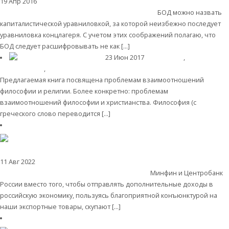
19 Апр 2016
Мировая финансовая олигархия
Безусловный основной
доход, или Банковско-олигархическая диктатура
БОД можно назвать
капиталистической уравниловкой, за которой неизбежно последует
уравниловка концлагеря. С учетом этих соображений полагаю, что
БОД следует расшифровывать не как […]
Читать далее
23 Июн 2017
Библиотека
,
Христианство
,
Современные книги
Философия и христианство
Предлагаемая книга посвящена проблемам взаимоотношений
философии и религии. Более конкретно: проблемам
взаимоотношений философии и христианства. Философия (с
греческого слово переводится […]
Читать далее
11 Авг 2022
Банки
ЗОЛОТАЯ ЛИХОРАДКА. КАТАСОНОВ О ПЯТОЙ
КОЛОННЕ В РОССИИ И ЧРЕЗВЫЧАЙНОМ ПЛАНЕ
Минфин и Центробанк
России вместо того, чтобы отправлять дополнительные доходы в
российскую экономику, пользуясь благоприятной конъюнктурой на
наши экспортные товары, скупают […]
Читать далее