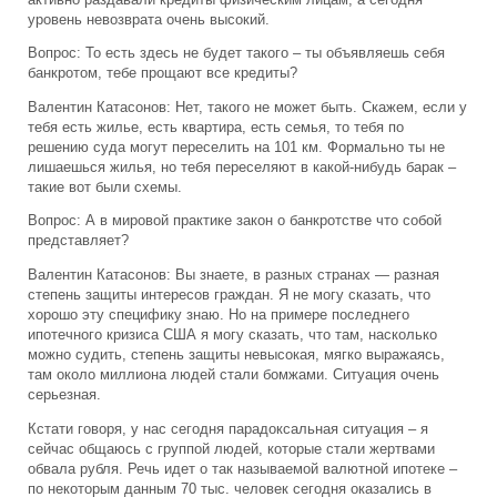
уровень невозврата очень высокий.
Вопрос: То есть здесь не будет такого – ты объявляешь себя
банкротом, тебе прощают все кредиты?
Валентин Катасонов: Нет, такого не может быть. Скажем, если у
тебя есть жилье, есть квартира, есть семья, то тебя по
решению суда могут переселить на 101 км. Формально ты не
лишаешься жилья, но тебя переселяют в какой-нибудь барак –
такие вот были схемы.
Вопрос: А в мировой практике закон о банкротстве что собой
представляет?
Валентин Катасонов: Вы знаете, в разных странах — разная
степень защиты интересов граждан. Я не могу сказать, что
хорошо эту специфику знаю. Но на примере последнего
ипотечного кризиса США я могу сказать, что там, насколько
можно судить, степень защиты невысокая, мягко выражаясь,
там около миллиона людей стали бомжами. Ситуация очень
серьезная.
Кстати говоря, у нас сегодня парадоксальная ситуация – я
сейчас общаюсь с группой людей, которые стали жертвами
обвала рубля. Речь идет о так называемой валютной ипотеке –
по некоторым данным 70 тыс. человек сегодня оказались в