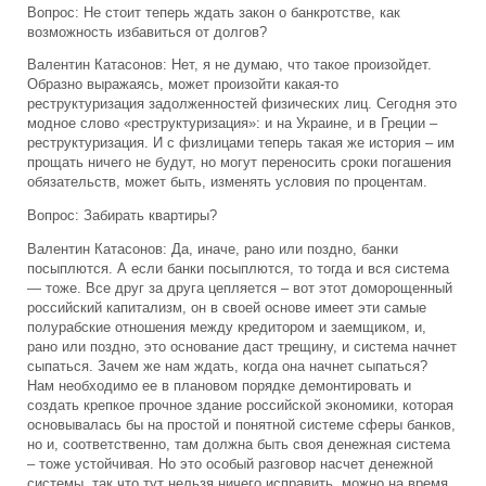
Вопрос: Не стоит теперь ждать закон о банкротстве, как
возможность избавиться от долгов?
Валентин Катасонов: Нет, я не думаю, что такое произойдет.
Образно выражаясь, может произойти какая-то
реструктуризация задолженностей физических лиц. Сегодня это
модное слово «реструктуризация»: и на Украине, и в Греции –
реструктуризация. И с физлицами теперь такая же история – им
прощать ничего не будут, но могут переносить сроки погашения
обязательств, может быть, изменять условия по процентам.
Вопрос: Забирать квартиры?
Валентин Катасонов: Да, иначе, рано или поздно, банки
посыплются. А если банки посыплются, то тогда и вся система
— тоже. Все друг за друга цепляется – вот этот доморощенный
российский капитализм, он в своей основе имеет эти самые
полурабские отношения между кредитором и заемщиком, и,
рано или поздно, это основание даст трещину, и система начнет
сыпаться. Зачем же нам ждать, когда она начнет сыпаться?
Нам необходимо ее в плановом порядке демонтировать и
создать крепкое прочное здание российской экономики, которая
основывалась бы на простой и понятной системе сферы банков,
но и, соответственно, там должна быть своя денежная система
– тоже устойчивая. Но это особый разговор насчет денежной
системы, так что тут нельзя ничего исправить, можно на время