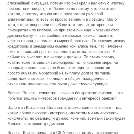
сложнейшей ситуации, потому что они брали валютную ипотеку,
причем, они говорят, что брали ее не потому, что они этого
хотели, а потому что банки не предлагали рублевой
альтернативы. То есть их просто загоняли в ловушку. Мало
того, что их попросили освободить то жилье, которое они
приобретали по ипотеке, но при этом они еще и оказываются
должны банку — это вообще интересная схема. Такого я,
честно говоря, не помню в мировой практике. Отношения между
кредитором и заемщиком обычно кончались тем, что человека
вместе с семьей просто выселяли из дома, из квартиры. А
сейчас их выселят, и они еще и должны. По этому поводу,
кстати, тоже готовился законопроект, и, по крайней мере, на
январь-февраль закона не было, там один из вариантов —
просто объявить мораторий на выплату долгов по таким
валютным ипотекам. Но люди, в общем, находились в
отчаянном положении, там были даже случаи суицида.
Вопрос: То есть непонятно – закон о банкротстве физлиц – это
попытка защиты интересов граждан или интересов банков?
Валентин Катасонов: Вы знаете, формально они говорят – мы
хотим сбалансировать интересы, мы хотим минимизировать
конфликты, но реально, я думаю, конечно, все-таки закон будет
больше на стороне кредиторов.
Вопрос: Кризис начался в США именно потому, что кредиты