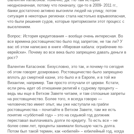
Валентин Катасонов: Конечно, да. Но там история
неоднозначная, потому что поначалу, где-то в 2009- 2011 гг.,
банки достаточно активно выгоняли людей на улицу, потом
ситуация в некоторых регионах стала настолько взрывоопасная,
что были решения судов, которые притормозили этот процесс с
выселением.
Вопрос: История кредитования – вообще очень интересная. Во
все времена ростовщичество было под запретом, не так ли? У
вас об этом написано в книге «Мировая кабала: ограбление по-
еврейски». Почему во все века было запрещено давать деньги в
рост?
Валентин Катасонов: Безусловно, это так, и почему-то сегодня
об этом говорят дозировано. Ростовщичество было запрещено
вплоть до смертной казни, это было и в Европе, и в той же
Византии, например. Там просто отлучали от церкви. Кстати,
если речь идет об отношении религий к судному проценту –
ведь мы еще в Ветхом Завете читаем, и там сплошные запреты
на ростовщичество. Более того, я всегда говорю —
человечество имеет опыт, мы уже наступали на грабли
ростовщичества – почитайте в Ветхом Завете, там же есть
понятие «субботний год» – это на седьмой год должник
переставал выплачивать долги по кредиту. То есть все – не
более семи лет, проценты занимали большую часть долга.
Потом был такой термин, как «юбилей» – юбилейный год, когда