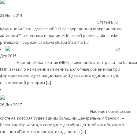
23 Ноя 2014
РЭОШ в зарубежных публикациях и СМИ
Valentin Katasonov:
Kriminální oligarchie, americká „pomoc“ (на чешском)
Статья В.Ю.
Катасонова "Что сделает ФБР США с украденными украинскими
активами?" в чешском издании. Kde skončí peníze z ukrajinské
privatizační loupeže? „Tisková služba Státního […]
Читать далее
22
Дек 2015
Деньги
Китайская хитрость в валютной войне юаня и
доллара
Народный банк Китая (НБК), являющийся центральным банком
КНР, заявил о намерении изменить валютные ориентиры при
формировании курса национальной денежной единицы. Суть
планируемой реформы […]
Читать далее
26 Дек 2017
Комментарии, интервью и беседы
Валентин Катасонов.
ГРЯДУЩИЙ МОНСТР. Актуальный комментарий
Нас ждёт банковская
система, которая будет одним большим Центральным банком –
Валентин Юрьевич, в середине декабря Центробанк объявил о
санации «Промсвязьбанка», входящего в […]
Читать далее