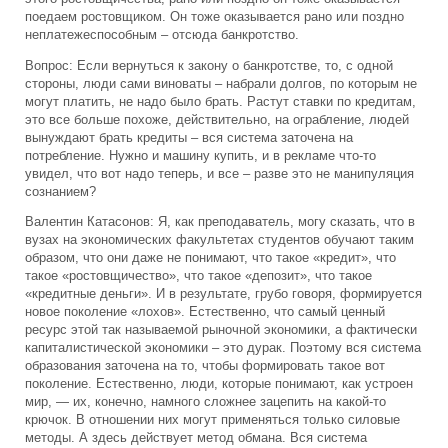
поедаем ростовщиком. Он тоже оказывается рано или поздно
неплатежеспособным – отсюда банкротство.
Вопрос: Если вернуться к закону о банкротстве, то, с одной
стороны, люди сами виноваты – набрали долгов, по которым не
могут платить, не надо было брать. Растут ставки по кредитам,
это все больше похоже, действительно, на ограбление, людей
вынуждают брать кредиты – вся система заточена на
потребление. Нужно и машину купить, и в рекламе что-то
увидел, что вот надо теперь, и все – разве это не манипуляция
сознанием?
Валентин Катасонов: Я, как преподаватель, могу сказать, что в
вузах на экономических факультетах студентов обучают таким
образом, что они даже не понимают, что такое «кредит», что
такое «ростовщичество», что такое «депозит», что такое
«кредитные деньги». И в результате, грубо говоря, формируется
новое поколение «лохов». Естественно, что самый ценный
ресурс этой так называемой рыночной экономики, а фактически
капиталистической экономики – это дурак. Поэтому вся система
образования заточена на то, чтобы формировать такое вот
поколение. Естественно, люди, которые понимают, как устроен
мир, — их, конечно, намного сложнее зацепить на какой-то
крючок. В отношении них могут применяться только силовые
методы. А здесь действует метод обмана. Вся система