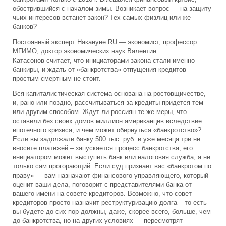
обострившийся с началом зимы. Возникает вопрос — на защиту
чьих интересов встанет закон? Тех самых физлиц или же
банков?
Постоянный эксперт
Накануне.RU — экономист, профессор
МГИМО, доктор экономических наук Валентин
Катасонов
считает, что инициаторами закона стали именно
банкиры, и ждать от «банкротства» отпущения кредитов
простым смертным не стоит.
Вся капиталистическая система основана на ростовщичестве,
и, рано или поздно, рассчитываться за кредиты придется тем
или другим способом. Ждут ли россиян те же меры, что
оставили без своих домов миллион американцев вследствие
ипотечного кризиса, и чем может обернуться «банкротство»?
Если вы задолжали банку 500 тыс. руб. и уже месяца три не
вносите платежей – запускается процесс банкротства, его
инициатором может выступить банк или налоговая служба, а не
только сам прогорающий. Если суд признает вас «банкротом по
праву» — вам назначают финансового управляющего, который
оценит ваши дела, поговорит с представителями банка от
вашего имени на совете кредиторов. Возможно, что совет
кредиторов просто назначит реструктуризацию долга – то есть
вы будете до сих пор должны, даже, скорее всего, больше, чем
до банкротства, но на других условиях — пересмотрят