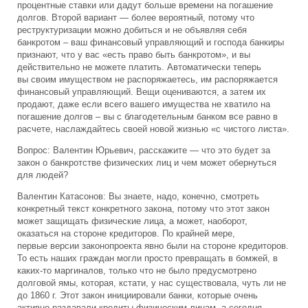
процентные ставки или дадут больше времени на погашение
долгов. Второй вариант — более вероятный, потому что
реструктуризации можно добиться и не объявляя себя
банкротом – ваш финансовый управляющий и господа банкиры
признают, что у вас «есть право быть банкротом», и вы
действительно не можете платить. Автоматически теперь
вы своим имуществом не распоряжаетесь, им распоряжается
финансовый управляющий. Вещи оцениваются, а затем их
продают, даже если всего вашего имущества не хватило на
погашение долгов – вы с благодетельным банком все равно в
расчете, наслаждайтесь своей новой жизнью «с чистого листа».
Вопрос: Валентин Юрьевич, расскажите — что это будет за
закон о банкротстве физических лиц и чем может обернуться
для людей?
Валентин Катасонов: Вы знаете, надо, конечно, смотреть
конкретный текст конкретного закона, потому что этот закон
может защищать физические лица, а может, наоборот,
оказаться на стороне кредиторов. По крайней мере,
первые версии законопроекта явно были на стороне кредиторов.
То есть наших граждан могли просто превращать в бомжей, в
каких-то маргиналов, только что не было предусмотрено
долговой ямы, которая, кстати, у нас существовала, чуть ли не
до 1860 г. Этот закон инициировали банки, которые очень
активно раздавали кредиты физическим лицам, а сегодня