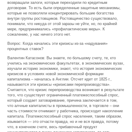
возвращали залоги, которые переходили по кредитным
договорам. То есть были определенные защитные механизмы,
которые не позволяли концентрировать большие богатства
внутри группы ростовщиков. Ростовщичество существовало,
понимали, что никуда от этой заразы не уйти, но, по крайней
мере, предпринимались «профилактические меры». К
сожалению, у нас ничего этого нет.
Вопрос: Когда начались эти кризисы из-за «надувания»
процентных ставок?
Валентин Катасонов: Вы знаете, по большому счету, те, кто
учились на экономических факультетах, в экономических вузах,
изучали историю экономики, знают, что история экономических
кризисов в условиях новой экономической формации
капитализма – началась в Англии. Отсчет идет от 1825 г.,
называются эти кризисы «кризисами перепроизводства».
Считается, что кризис перепроизводства возникает в результате
того, что существует ограниченный платежеспособный спрос,
который создает затоваривание, причина заключается в том,
что алчные капиталисты в промышленности, в торговле – они
часть стоимости отнимают у работника, происходит накопление
капитала. Платежеспособный спрос населения, таким образом,
изымается — это отчасти правда, но и не вся правда, потому
что, в конечном счете, весь прибавочный продукт