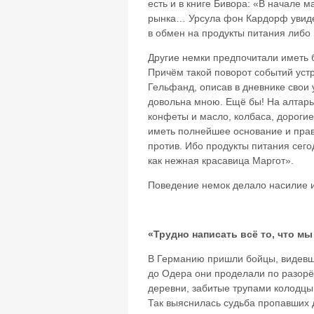
есть и в книге Бивора: «В начале 
рынка… Урсула фон Кардорф увиде
в обмен на продукты питания либо
Другие немки предпочитали иметь
Причём такой поворот событий устр
Гельфанд, описав в дневнике свои
довольна мною. Ещё бы! На алтар
конфеты и масло, колбаса, дорогие
иметь полнейшее основание и право
против. Ибо продукты питания сего
как нежная красавица Маргот».
Поведение немок делало насилие
«Трудно написать всё то, что м
В Германию пришли бойцы, видевши
до Одера они проделали по разорё
деревни, забитые трупами колодцы.
Так выяснилась судьба пропавших 