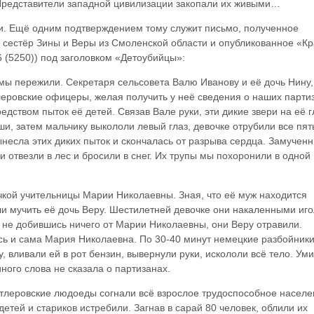
. Представители западной цивилизации закопали их живыми…
и. Ещё одним подтверждением тому служит письмо, полученное
сестёр Зины и Веры из Смоленской области и опубликованное «К
6 (5250)) под заголовком «Детоубийцы»:
о мы пережили. Секретаря сельсовета Валю Иванову и её дочь Нину
леровские офицеры, желая получить у неё сведения о наших парти
едством пыток её детей. Связав Вале руки, эти дикие звери на её г
и, затем мальчику выкололи левый глаз, девочке отрубили все пят
ынесла этих диких пыток и скончалась от разрыва сердца. Замучен
 отвезли в лес и бросили в снег. Их трупы мы похоронили в одной
очкой учительницы Марии Николаевны. Зная, что её муж находится
ли мучить её дочь Веру. Шестилетней девочке они накаленными иг
, не добившись ничего от Марии Николаевны, они Веру отравили.
ь и сама Мария Николаевна. По 30-40 минут немецкие разбойник
у, вливали ей в рот бензин, вывернули руки, искололи всё тело. Ум
ного слова не сказала о партизанах.
тлеровские людоеды согнали всё взрослое трудоспособное насел
 детей и стариков истребили. Загнав в сарай 80 человек, облили их