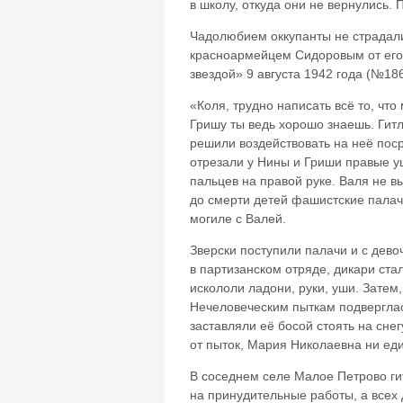
в школу, откуда они не вернулись
Чадолюбием оккупанты не страдал
красноармейцем Сидоровым от его 
звездой» 9 августа 1942 года (№18
«Коля, трудно написать всё то, чт
Гришу ты ведь хорошо знаешь. Гит
решили воздействовать на неё поср
отрезали у Нины и Гриши правые уш
пальцев на правой руке. Валя не в
до смерти детей фашистские палачи
могиле с Валей.
Зверски поступили палачи и с дев
в партизанском отряде, дикари ста
искололи ладони, руки, уши. Затем
Нечеловеческим пыткам подверглас
заставляли её босой стоять на снег
от пыток, Мария Николаевна ни еди
В соседнем селе Малое Петрово ги
на принудительны
е работы, а всех