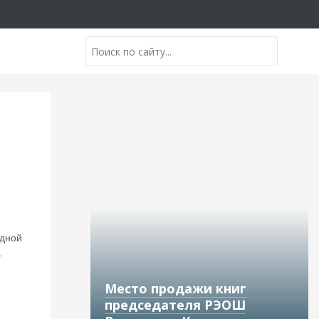
адной
.
Место продажи книг
председателя РЭОШ