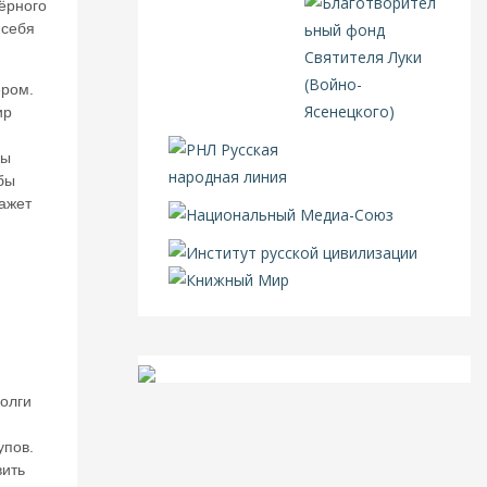
чёрного
 себя
ером.
ир
ны
бы
кажет
олги
упов.
вить