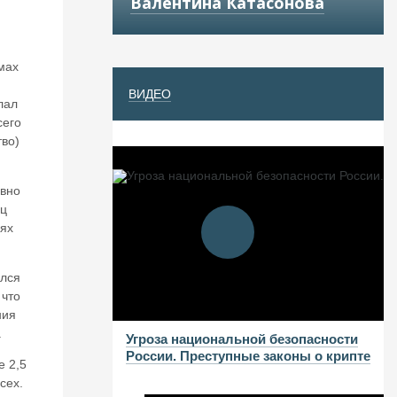
Валентина Катасонова
мах
ВИДЕО
лал
сего
тво)
авно
ец
нях
ался
 что
ния
.
Угроза национальной безопасности
России. Преступные законы о крипте
е 2,5
сех.