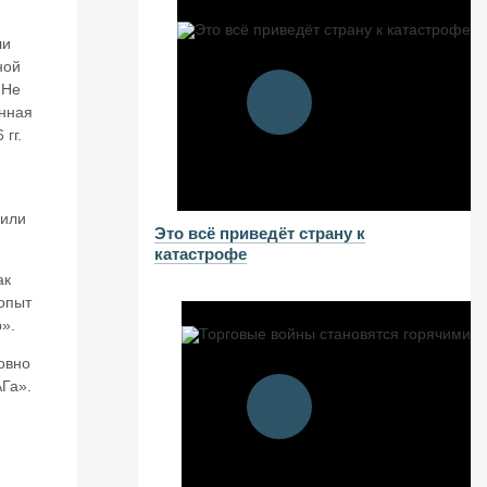
я
ли
ной
 Не
анная
гг.
шили
Это всё приведёт страну к
катастрофе
ак
«опыт
».
овно
АГа».