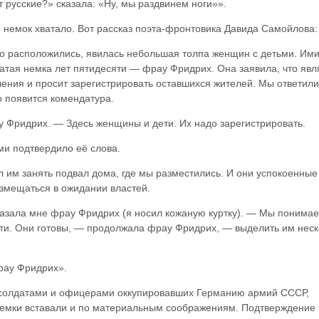
т русские?» сказала: «Ну, мы раздвинем ноги»».
 немок хватало. Вот рассказ поэта-фронтовика Давида Самойлова:
то расположились, явилась небольшая толпа женщин с детьми. Им
атая немка лет пятидесяти — фрау Фридрих. Она заявила, что явл
ения и просит зарегистрировать оставшихся жителей. Мы ответили
о появится комендатура.
 Фридрих. — Здесь женщины и дети. Их надо зарегистрир
овать.
и подтвердило её слова.
ил им занять подвал дома, где мы разместились. И они успокоенные
азмещаться в ожидании властей.
азала мне фрау Фридрих (я носил кожаную куртку). — Мы понимае
сти. Они готовы, — продолжала фрау Фридрих, — выделить им неск
фрау Фридрих».
с солдатами и офицерами оккупировавших Германию армий СССР,
емки вставали и по материальным соображениям. Подтверждение