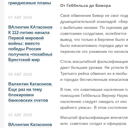
грандиозные планы
От Геббельса до Бивора
Своё обвинение Бивор не смог по
07 АВГ 2026
душещипательной эскападой: «Бер
ВАлентин КАтасонов.
с выбитыми окнами. По оценкам дв
К 112-летию начала
советскими солдатами, колеблется 
Первой мировой
вывод, что только в Берлине было
войны: вместо
было изнасиловано порядка двух м
победы Россия
перенесли это унижение по несколь
получила «похабный»
Брестский мир
Столь масштабной фальсификации 
дают большие урожаи. Не успели б
Третьего рейха обвинил их в якоб
05 АВГ 2026
и городах бесчисленным изнасилов
Валентин Катасонов.
Еще раз на тему
В том, что охватившая население 
блокировки
помощник Геббельса Вернер Науман,
банковских счетов
населению следует ожидать от них 
крайнего ужаса». В этом состоянии
01 АВГ 2026
Масштаб фальсификации впечатляет
млн. советских солдат и офицеров,
ВАлентин Катасонов.