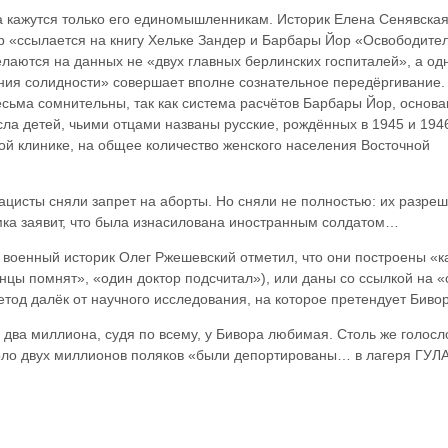
 кажутся только его единомышленникам
. Историк Елена Сенявска
ор «ссылается на книгу Хельке Зандер и Барбары Йор «Освободите
делаются на данных не «двух главных берлинских госпиталей», а од
ления солидности» совершает вполне сознательное передёргивание.
весьма сомнительны, так как система расчётов Барбары Йор, основ
ла детей, чьими отцами названы русские, рождённых в 1945 и 1946 
ой клинике, на общее количество женского населения Восточной
 нацисты сняли запрет на аборты. Но сняли не полностью: их разре
емка заявит, что была изнасилована иностранным солдатом…
военный историк Олег Ржешевский отметил, что они построены «к
нцы помнят», «один доктор подсчитал»), или даны со ссылкой на 
тод далёк от научного исследования, на которое претендует Бивор
 два миллиона, судя по всему, у Бивора любимая. Столь же голосл
около двух миллионов поляков «были депортированы… в лагеря ГУЛ