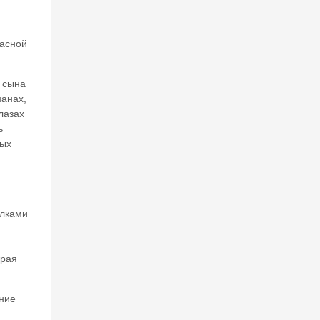
расной
, сына
занах,
лазах
ь
ных
олками
и
ирая
ение