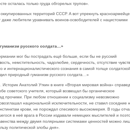
есте осталась только груда обгорелых трупов».
 оккупированн
ых территорий СССР. А вот упрекнуть красноармейце
т даже любители уравнивать воинов-освободит
елей с нацистскими
гуманизм русского солдата…»
ермании мог бы пострадать ещё больше, если бы не русский
сть, немстительность, чадолюбие, сердечность, отсутствие чувст
го и интернационали
стического сознания в самой толще солдатско
адил природный гуманизм русского солдата…»
. Историк Анатолий Уткин в книге «Вторая мировая война» справе
ебе советского учителя, который возвещал бы органическое
над прочими. При любом отношении к социализму невозможно
провозглашал национальной исключительности
, не ставил соседние
нстинктам крови, не порождал спесивого высокомерия. В годы отч
шегося в неё врага в России издавали немецких мыслителей и поэто
равенства между двумя полярными системами ценностей можно ли
льзу политической злобы дня».