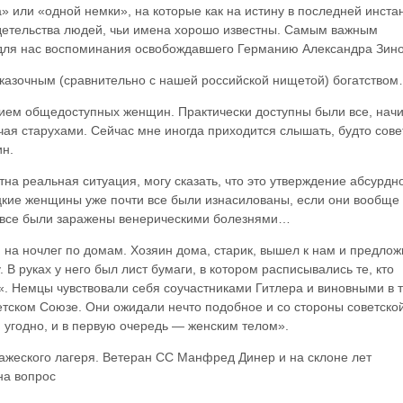
» или «одной немки», на которые как на истину в последней инста
детельства людей, чьи имена хорошо известны. Самым важным
для нас воспоминания освобождавшего Германию Александра Зино
казочным (сравнительно с нашей российской нищетой) богатство
ием общедоступных женщин. Практически доступны были все, нач
нчая старухами. Сейчас мне иногда приходится слышать, будто сове
н.
тна реальная ситуация, могу сказать, что это утверждение абсурдн
кие женщины уже почти все были изнасилованы, если они вообще
и все были заражены венерическими болезнями…
 на ночлег по домам. Хозяин дома, старик, вышел к нам и предлож
 В руках у него был лист бумаги, в котором расписывались те, кто
«. Немцы чувствовали себя соучастниками Гитлера и виновными в 
етском Союзе. Они ожидали нечто подобное и со стороны советско
 угодно, и в первую очередь — женским телом».
ражеского лагеря. Ветеран СС Манфред Динер и на склоне лет
на вопрос