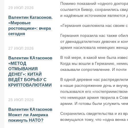
Помимо показаний «одного доктора
29 ИЮЛ 2026
ссылается Бивор, сохранились сви
и надёжным источником являются 
Валентин Катасонов.
«Мировые
«Германия ошеломила нас своим с
ростовщики»: вчера и
сегодня
Германия поразила нас также обил
от двенадцатилет
них девочек и ко
армия насиловала немецких женщи
27 ИЮЛ 2026
В той мере, в какой мне была извес
Валентин КАтасонов.
«МЕТОД
Когда мы вошли в Германию, немец
ОТМЫВАНИЯ
оказывали сопротивление. И почт
ДЕНЕГ»: КИТАЙ
В одной деревне нас распределили
ВЕДЁТ БОРЬБУ С
КРИПТОВАЛЮТАМИ
в наше распоряжение дочь и внучку.
пользовался его «гостеприимством
что немецкая армия творила в Сов
25 ИЮЛ 2026
армии. И готовы были услужить чем
Валентин КАтасонов.
Сохранились свидетельства и из в
Может ли Америка
возмущался тому, что «одна венка 
покинуть НАТО?