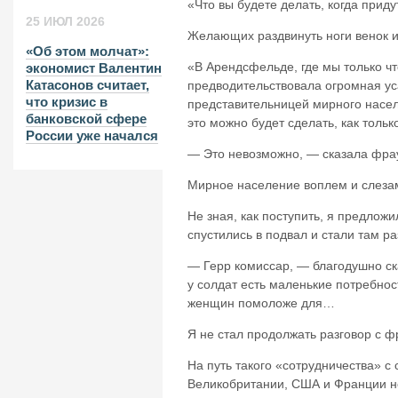
«Что вы будете делать, когда приду
25 ИЮЛ 2026
Желающих раздвинуть ноги венок и
«Об этом молчат»:
«В Арендсфельде, где мы только ч
экономист Валентин
Катасонов считает,
предводительство
вала огромная ус
что кризис в
представительниц
ей мирного насел
банковской сфере
это можно будет сделать, как тольк
России уже начался
— Это невозможно, — сказала фрау
Мирное население воплем и слезам
Не зная, как поступить, я предлож
спустились в подвал и стали там р
— Герр комиссар, — благодушно ск
у солдат есть маленькие потребно
женщин помоложе для…
Я не стал продолжать разговор с 
На путь такого «сотрудничества» 
Великобритании, США и Франции н