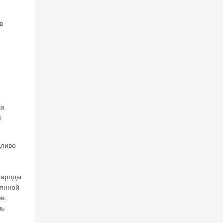
в
ва
й
дливо
 народы
аянной
в.
шь