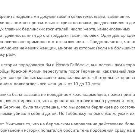
дкрепить надёжными документами и свидетельствам
и, заменив их
линцы помнят пронзительные крики по ночам, раздававшиеся в до
ух главных берлинских госпиталей, число жертв, изнасилованных
от девяноста пяти до ста тридцати тысяч человек. Один доктор сде
 изнасиловано примерно сто тысяч женщин… Представляется, что в
иллионов немецких женщин, многие из которых (если не большинс
ку раз».
истории порадовался бы и Йозеф Геббельс, чьи посевы лжи испр
ойцы Красной Армии переступить порог Германии, как главный лж
ы уже совершённых массовых изнасилованиях: «В отдельных дерев
аниям подверглись все женщины от 10 до 70 лет».
паника была вызвана не поведением красноармейцев, позже призн
 констатировав то, что «пропаганда относительно русских и того,
в Берлине, была так успешна, что мы довели берлинцев до состоя
 немки убивали себя и детей. Но Геббельсу не было жалко уже и их
. Учитывая то, что на берлинском направлении действовало боле
 британский историк попытался бросить тень подозрения сразу на в