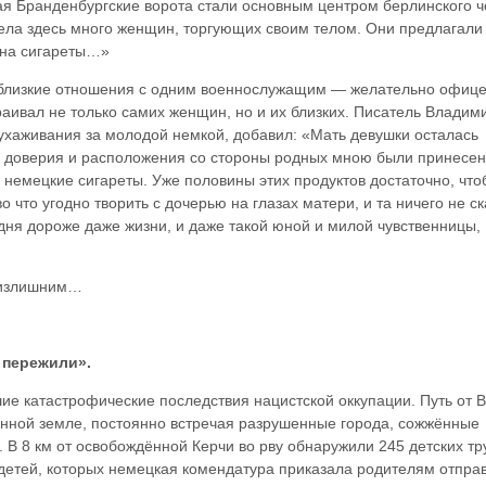
мая Бранденбургские ворота стали основным центром берлинского 
ла здесь много женщин, торгующих своим телом. Они предлагали
 на сигареты…»
 близкие отношения с одним военнослужащим — желательно офиц
аивал не только самих женщин, но и их близких. Писатель Владим
 ухаживания за молодой немкой, добавил: «Мать девушки осталась
ь доверия и расположения со стороны родных мною были принесе
 немецкие сигареты. Уже половины этих продуктов достаточно, что
 что угодно творить с дочерью на глазах матери, и та ничего не с
дня дороже даже жизни, и даже такой юной и милой чувственницы,
 излишним…
ы пережили».
е катастрофические последствия нацистской оккупации. Путь от В
нной земле, постоянно встречая разрушенные города, сожжённые
 В 8 км от освобождённой Керчи во рву обнаружили 245 детских тр
детей, которых немецкая комендатура приказала родителям отпра