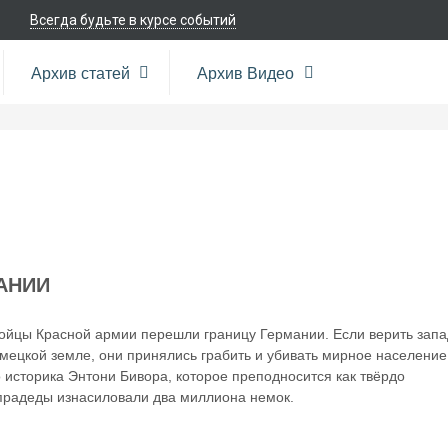
Всегда будьте в курсе событий
Архив статей
Архив Видео
АНИИ
 бойцы Красной армии перешли границу Германии. Если верить зап
мецкой земле, они принялись грабить и убивать мирное население
 историка Энтони Бивора, которое преподносится как твёрдо
прадеды изнасиловали два миллиона немок.