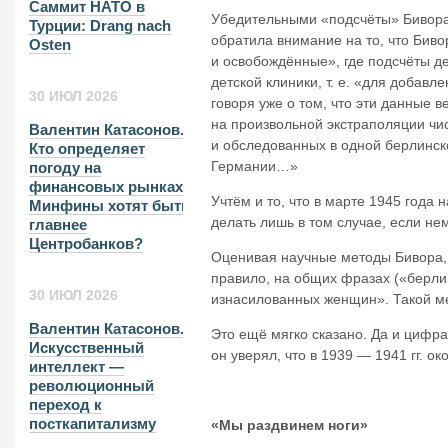
Саммит НАТО в
Убедительными «подсчёты» Бивора
Турции: Drang nach
обратила внимание на то, что Бив
Osten
и освобождённые»
, где подсчёты 
детской клиники, т. е. «для добав
30 ИЮЛ 2026
говоря уже о том, что эти данные 
на произвольной экстраполяции чис
Валентин Катасонов.
и обследованных в одной берлинск
Кто определяет
Германии…»
погоду на
финансовых рынках?
Учтём и то, что в марте 1945 года
Минфины хотят быть
делать лишь в том случае, если н
главнее
Центробанков?
Оценивая научные методы Бивора, 
правило, на общих фразах («берли
30 ИЮЛ 2026
изнасилованных женщин». Такой ме
Валентин Катасонов.
Это ещё мягко сказано. Да и цифра
Искусственный
он уверял, что в 1939 — 1941 гг. 
интеллект —
революционный
переход к
посткапитализму
«Мы раздвинем ноги»