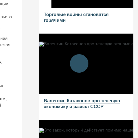
нции
Торговые войны становятся
вьева:
горячими
м…
иная
тская
о.
ил
том,
Валентин Катасонов про теневую
й
экономику и развал СССР