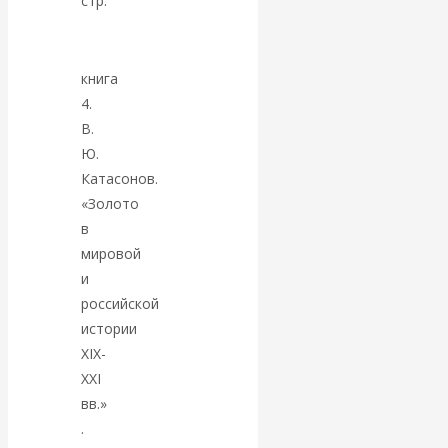
стр.
Валентин
КАтасонов.
книга
Парадоксы
4.
В.
денежной
Ю.
Катасонов.
системы России.
«Золото
в
Комментарий к
мировой
и
последним
российской
истории
данным
XIX-
XXI
Центробанка о
вв.»
.
наличной