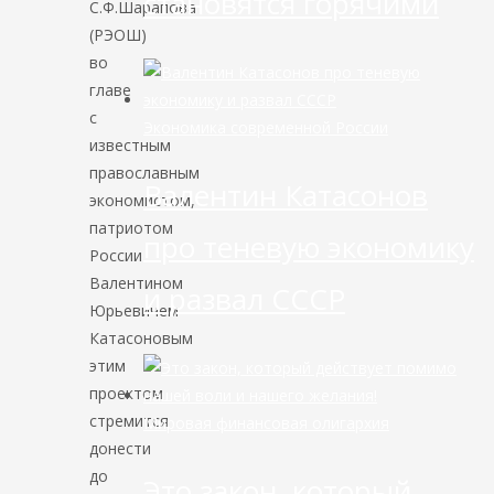
становятся горячими
С.Ф.Шарапова
(РЭОШ)
во
главе
с
Экономика современной России
известным
православным
Валентин Катасонов
экономистом,
патриотом
про теневую экономику
России
Валентином
и развал СССР
Юрьевичем
Катасоновым
этим
проектом
стремится
Мировая финансовая олигархия
донести
до
Это закон, который