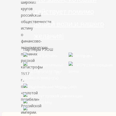
широких
кругов
действует помимо
российской
нашей воли и нашего
общественности
истину
желания!
о
финансово-
экономических
Партнёры РЭОШ
причинах
русской
катастрофы
1917
г.,
о
«золотой
погибели»
Российской
империи.