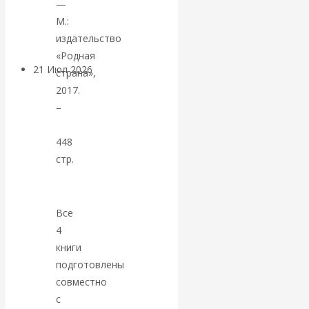
—
денежной массе
М.:
издательство
«Родная
21 Июл 2026
Комментарии,
страна»,
интервью и беседы
2017.
–
ВАлентин
448
Катасонов.
стр.
Воздушные
Все
коридоры:
4
книги
«Паутина-2»
подготовлены
совместно
провалилась, но
с