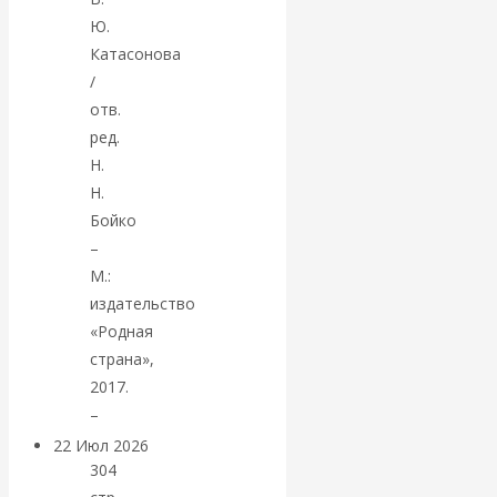
экономист
Ю.
Валентин
Катасонова
/
Катасонов
отв.
ред.
считает, что
Н.
Н.
кризис в
Бойко
–
банковской
М.:
издательство
сфере России
«Родная
страна»,
уже начался
2017.
–
22 Июл 2026
Деньги
304