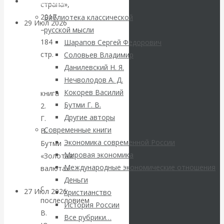
Библиотека
страна»,
2017.
Библиотека классической
29 Июл 2026
Мировая
–
русской мысли
финансовая олигархия
184
Шарапов Сергей Федорович
стр.
Соловьев Владимир
Валентин
Данилевский Н. Я.
Нечволодов А. Д.
Катасонов.
Кокорев Василий
книга
Бутми Г. В.
2.
«Мировые
Другие авторы
Г.
Современные книги
В.
ростовщики»:
Экономика современной России
Бутми
Мировая экономика
вчера и сегодня
«Золотая
Международные экономические отношения
валюта»
Деньги
с
27 Июл 2026
Мировая
Христианство
послесловием
валютная система
История России
В.
Все рубрики…