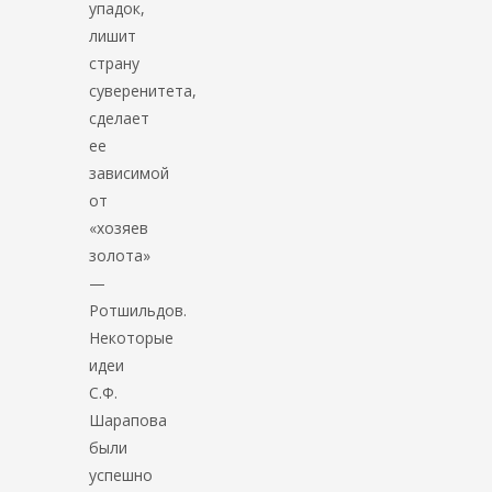
упадок,
лишит
страну
суверенитета,
сделает
ее
зависимой
от
«хозяев
золота»
—
Ротшильдов.
Некоторые
идеи
С.Ф.
Шарапова
были
успешно