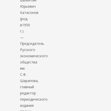
Валентин
Юрьевич
Катасонов
(род.
в1950
г.)
—
Председатель
Русского
экономического
общества
им.
С.Ф.
Шарапова,
главный
редактор
периодического
издания