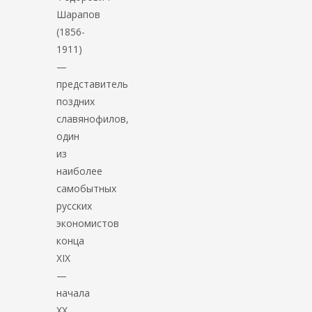
Шарапов
(1856-
1911)
—
представитель
поздних
славянофилов,
один
из
наиболее
самобытных
русских
экономистов
конца
XIX
—
начала
XX