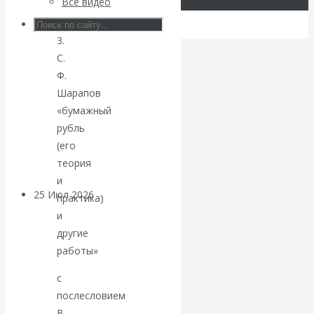
Все видео
Валентин
книга
3.
КАтасонов.
С.
Ф.
Может ли
Шарапов
«бумажный
Америка
рубль
покинуть НАТО?
(его
теория
и
25 Июл 2026
Комментарии,
практика)
интервью и беседы
и
другие
«Об этом
работы»
с
молчат»:
послесловием
В.