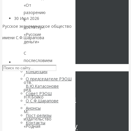
«От
разорению
30 Июл 2026
Цифровая
к
экономика
Русское экономическое общество
достатку».
«Русские
имени С.Ф.Шарапова
Валентин
деньги»
Skip to content
С
Катасонов.
послесловием
РЭОШ
В.Ю.Катасонова
Искусственный
Концепция
/
О председателе РЭОШ
интеллект —
отв.
В.Ю.Катасонове
ред.
Совет РЭОШ
революционный
Н.Н.Бойко
О С.Ф.Шарапове
–
Анонсы
переход к
М.:
Пост-релизы
издательство
Контакты
посткапитализму
«Родная