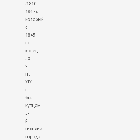
(1810-
1867),
который
с
1845
по
конец
50-
х
гг.
XIX
в.
был
купцом
3-
й
гильдии
города