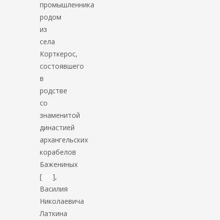
промышленника
родом
из
села
Корткерос,
состоявшего
в
родстве
со
знаменитой
династией
архангельских
корабелов
Бажениных
[
[vii]
],
Василия
Николаевича
Латкина