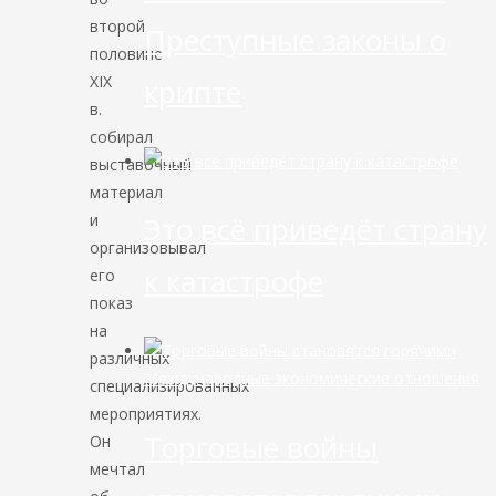
второй
Преступные законы о
половине
XIX
крипте
в.
собирал
выставочный
материал
и
Это всё приведёт страну
организовывал
к катастрофе
его
показ
на
различных
Международные экономические отношения
специализированных
мероприятиях.
Торговые войны
Он
мечтал