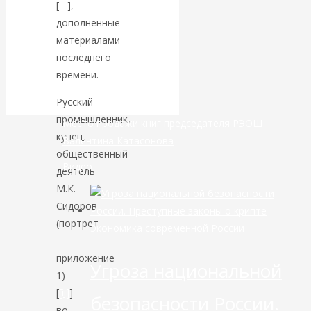
[
[i]
],
маршруты в
дополненные
материалами
небе никуда не
последнего
делись
времени.
Русский
промышленник,
Место продажи книг председателя РЭОШ
купец,
Валентина Катасонова
общественный
Видео
деятель
М.К.
Сидоров
(портрет
Экономика современной России
–
приложение
Угроза национальной
1)
[
[ii]
]
безопасности России.
во