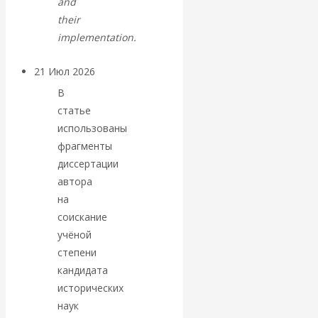
and
their
денежной массе
implementation.
21 Июл 2026
Комментарии,
интервью и беседы
В
статье
ВАлентин
использованы
фрагменты
Катасонов.
диссертации
автора
Воздушные
на
соискание
коридоры:
учёной
степени
«Паутина-2»
кандидата
исторических
провалилась, но
наук