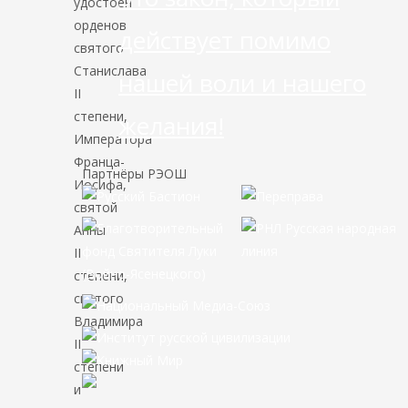
удостоен
орденов
действует помимо
святого
Станислава
нашей воли и нашего
II
степени,
желания!
Императора
Франца-
Партнёры РЭОШ
Иосифа,
святой
Анны
II
степени,
святого
Владимира
II
степени
и