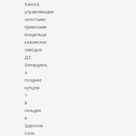
Канска,
управляющим
золотыми
приисками
владельца
кажимских
заводов
Д.Е.
Бенардаки,
а
позднее
купцом
1-
й
гильдии
в
Царском
Селе