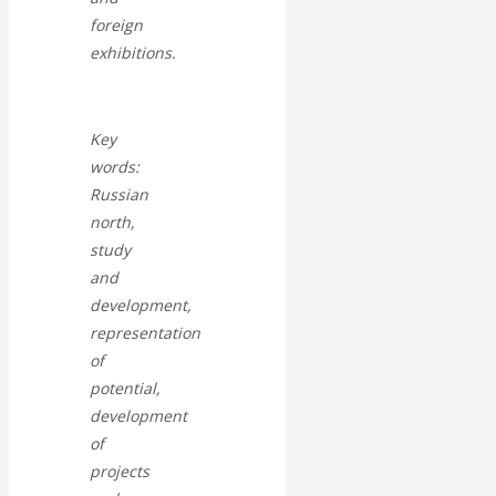
Валентин
foreign
exhibitions.
КАтасонов.
Парадоксы
Key
денежной
words:
Russian
системы России.
north,
study
Комментарий к
and
development,
последним
representation
of
данным
potential,
development
Центробанка о
of
projects
наличной