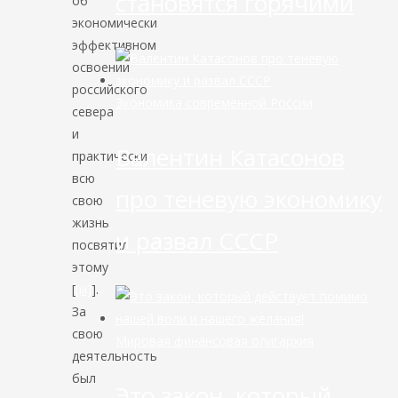
становятся горячими
об
экономически
эффективном
освоении
российского
Экономика современной России
севера
и
Валентин Катасонов
практически
всю
про теневую экономику
свою
жизнь
и развал СССР
посвятил
этому
[
[iii]
].
За
свою
Мировая финансовая олигархия
деятельность
был
Это закон, который