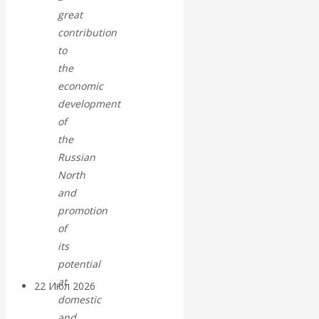
экономист
great
contribution
Валентин
to
the
Катасонов
economic
считает, что
development
of
кризис в
the
Russian
банковской
North
and
сфере России
promotion
of
уже начался
its
potential
at
22 Июл 2026
Деньги
domestic
and