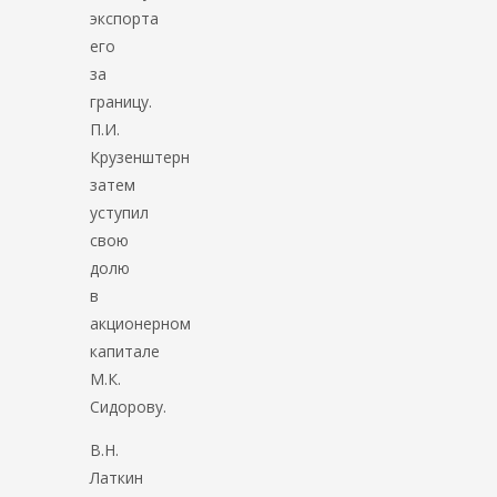
экспорта
его
за
границу.
П.И.
Крузенштерн
затем
уступил
свою
долю
в
акционерном
капитале
М.К.
Сидорову.
В.Н.
Латкин