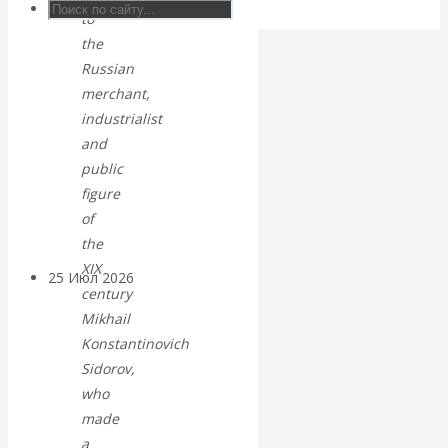
Валентин
to
the
КАтасонов.
Russian
merchant,
Может ли
industrialist
and
Америка
public
figure
покинуть НАТО?
of
the
XIX
25 Июл 2026
Комментарии,
century
интервью и беседы
Mikhail
Konstantinovich
«Об этом
Sidorov,
who
молчат»:
made
a