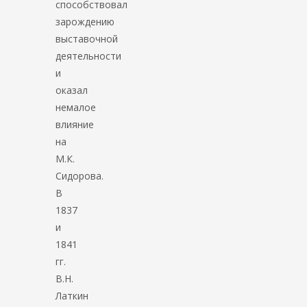
способствовал
зарождению
выставочной
деятельности
и
оказал
немалое
влияние
на
М.К.
Сидорова.
В
1837
и
1841
гг.
В.Н.
Латкин