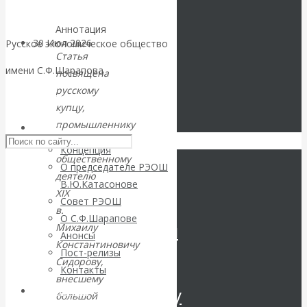
Аннотация
30 Июл 2026
Цифровая
Русское экономическое общество
Статья
экономика
имени С.Ф.Шарапова
посвящена
русскому
Валентин
Skip to content
купцу,
промышленнику
РЭОШ
Катасонов.
и
Концепция
общественному
Искусственный
О председателе РЭОШ
деятелю
В.Ю.Катасонове
интеллект —
XIX
Совет РЭОШ
в.
О С.Ф.Шарапове
революционный
Михаилу
Анонсы
Константиновичу
Пост-релизы
переход к
Сидорову,
Контакты
внесшему
посткапитализму
Библиотека
большой