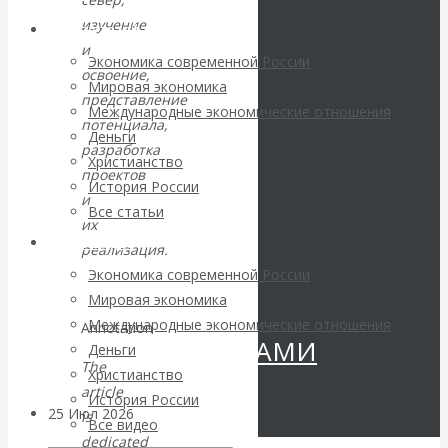
Валентин
изучение
Архив статей
и
КАтасонов.
Экономика современной России
освоение,
Мировая экономика
представление
«МЕТОД
Международные экономические отношения
потенциала,
Деньги
разработка
ОТМЫВАНИЯ
Христианство
проектов
История России
и
ДЕНЕГ»: КИТАЙ
Все статьи
их
Архив Видео
ВЕДЁТ БОРЬБУ
реализация.
Экономика современной России
С
Мировая экономика
Международные экономические отношения
Annotation
КРИПТОВАЛЮТАМИ
Деньги
The
Христианство
article
История России
25 Июл 2026
Геополитика
is
Все видео
dedicated