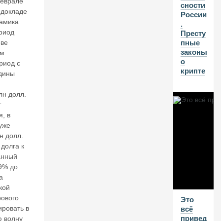
феврале
н
сности
 докладе
о
России
в.
амика
.
И
риод
Престу
н
ове
пные
в
законы
им
ес
о
риод с
ти
крипте
едины
ц
и
лн долл.
о
т
н
я, в
н
ы
уже
й
н долл.
к
долга к
р
анный
из
9% до
и
а
с
кой
в
ового
Это
Р
ировать в
всё
о
привед
сс
ю волну