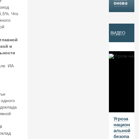
т
онова
Й
риод
6,5%. Что
много
07
ой
ВИДЕО
А
 главной
В
кой и
Г
ьности
20
26
але ИА
В
а
л
е
тьи
нт
 одного
и
 доклада
н
ивной
К
Угроза
ат
национ
й
ас
альной
оклад
о
безопа