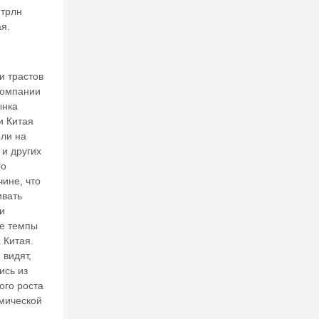
о
 трлн
в
я.
щ
и
к
и
 трастов
»:
компании
в
ынка
ч
и Китая
е
ели на
р
 и других
а
го
и
чине, что
се
ивать
го
и
д
н
е темпы
я
 Китая.
 видят,
ись из
27
ого роста
И
омической
Ю