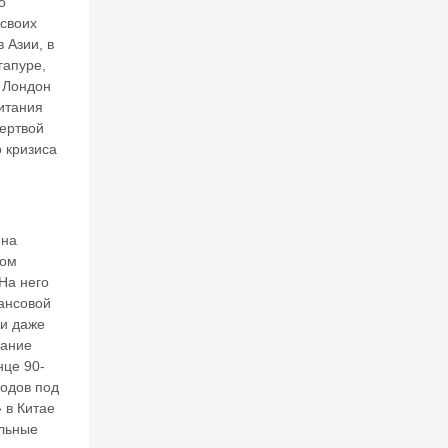
л
о
л
своих
ек
 Азии, в
т
гапуре,
—
. Лондон
р
итания
е
жертвой
в
 кризиса
о
л
ю
ц
и
 на
о
ком
н
На него
н
нансовой
ы
й
 и даже
п
ание
е
нце 90-
р
годов под
ех
 в Китае
о
льные
д