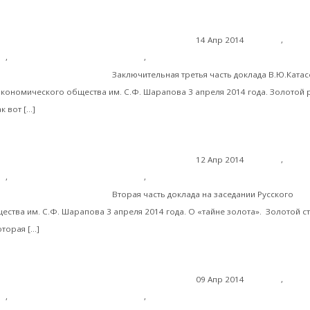
14 Апр 2014
Пост дня
,
Русск
К 150-
ль
,
Экономика современной России
,
Экономическая история России
. Нечволодова. Часть 3
Заключительная третья часть доклада В.Ю.Ката
экономического общества им. С.Ф. Шарапова 3 апреля 2014 года. Золотой 
Читать далее
к вот […]
12 Апр 2014
Пост дня
,
Русск
К 150
ль
,
Экономика современной России
,
Мировая финансовая олигархия
. Нечволодова. Часть 2
Вторая часть доклада на заседании Русского
ства им. С.Ф. Шарапова 3 апреля 2014 года. О «тайне золота». Золотой ст
Читать далее
оторая […]
09 Апр 2014
Пост дня
,
Русск
К 150
ль
,
Экономика современной России
,
Мировая финансовая олигархия