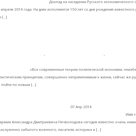
. Нечволодова. Часть 1
Доклад на заседании Русского экономического
апреля 2014 года. На днях исполняется 150 лет со дня рождения известного
Читать далее
 […]
ка современной России
,
Мировая финансовая олигархия
,
Экономическая 
ия к достатку». Генерал А.Д.Нечволодов о «тайне золота», как 
 ростовщиков»
«Все современные теории политической экономии, неизб
листическим принципам, совершенно неприменимым к жизни, сейчас же рух
Читать далее
 пойти по новым […]
07 Апр 2014
Русская экономическая
Русский генерал А.Д. Нечволодов о тайне золота
нной России
Имя г
армии Александра Дмитриевича Нечволодова сегодня известно очень немн
Читать далее
аслуженно забытого военного, писателя, историка и […]