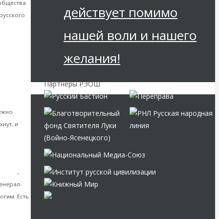
 общества
действует помимо
 русского
нашей воли и нашего
желания!
Партнёры РЭОШ
история
«главной
ежно
нут, и
 мысль
,
енерал-
огим. Есть