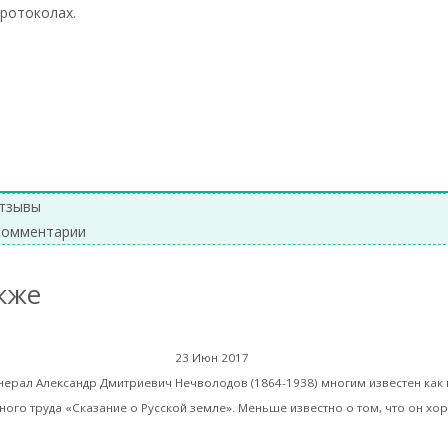
протоколах.
f)
тзывы
комментарии
кже
От разорения к до
23 Июн 2017
Библиотека
нерал Александр Дмитриевич Нечволодов (1864-1938) многим известен как 
ого труда «Сказание о Русской земле». Меньше известно о том, что он х
ать далее