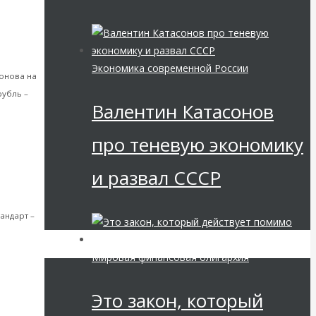
ая
летию со
Экономика современной России
сонова на
рубль –
Валентин Катасонов
про теневую экономику
ая
и развал СССР
-летию со
андарт –
Мировая финансовая олигархия
ая
Это закон, который
-летию со