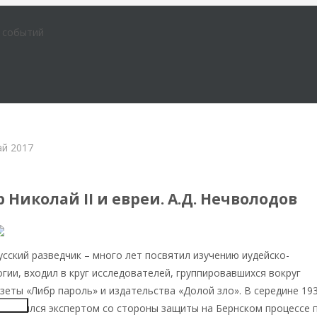
е событий
ай 2017
Нечволодов А. Д.
Николай II и евреи. А.Д. Нечволодов
усский разведчик – много лет посвятил изучению иудейско-
гии, входил в круг исследователей, группировавшихся вокруг
зеты «Либр пароль» и издательства «Долой зло». В середине 193
Insert
 являлся экспертом со стороны защиты на Бернском процессе 