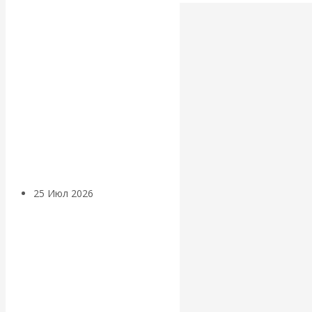
Валентин
КАтасонов.
Может ли
Америка
покинуть НАТО?
25 Июл 2026
Комментарии,
интервью и беседы
«Об этом
молчат»: