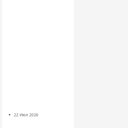
экономист
Валентин
Катасонов
считает, что
кризис в
банковской
сфере России
уже начался
22 Июл 2026
Деньги