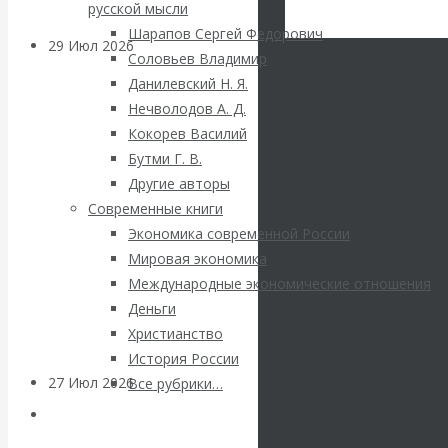
русской мысли
VK
Facebook
Шарапов Сергей Федорович
29 Июл 2026
Мировая
Twitter
Соловьев Владимир
финансовая олигархия
Данилевский Н. Я.
Нечволодов А. Д.
Валентин
Кокорев Василий
Бутми Г. В.
Катасонов.
Другие авторы
Современные книги
«Мировые
Экономика современной России
Мировая экономика
ростовщики»:
Международные экономические отношения
Деньги
вчера и сегодня
Христианство
История России
27 Июл 2026
Мировая
Все рубрики…
валютная система
Авторы РЭОШ