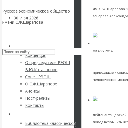
дня рождения А.Д
им. С.Ф. Шарапова 3 
Русское экономическое общество
генерала Александра
30 Июл 2026
Цифровая
имени С.Ф.Шарапова
экономика
VK
Facebook
Skip to content
Twitter
Валентин
РЭОШ
08 Апр 2014
Экономи
Катасонов.
Концепция
«От разорен
России
О председателе РЭОШ
тайне еврейских
Искусственный
В.Ю.Катасонове
приводящие к социа
Совет РЭОШ
человечество может
интеллект —
О С.Ф.Шарапове
VK
Анонсы
революционный
Facebook
Пост-релизы
Twitter
Контакты
переход к
Экономика совреме
Библиотека
лейтенанта царской 
посткапитализму
повод вспомнить нез
Библиотека классической