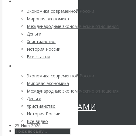
Архив статей
Валентин
Экономика современной России
КАтасонов.
Мировая экономика
Международные экономические отношения
«МЕТОД
Деньги
Христианство
ОТМЫВАНИЯ
История России
Все статьи
ДЕНЕГ»: КИТАЙ
Архив Видео
ВЕДЁТ БОРЬБУ
Экономика современной России
Мировая экономика
С
Международные экономические отношения
Деньги
КРИПТОВАЛЮТАМИ
Христианство
История России
Все видео
25 Июл 2026
Геополитика