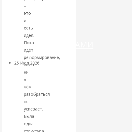
ДЕНЕГ»: КИТАЙ
–
это
ВЕДЁТ БОРЬБУ
и
есть
С
идея.
КРИПТОВАЛЮТАМИ
Пока
идёт
реформирование,
25 Июл 2026
Геополитика
никто
ни
Валентин
в
чём
КАтасонов.
разобраться
не
Может ли
успевает.
Была
Америка
одна
структура,