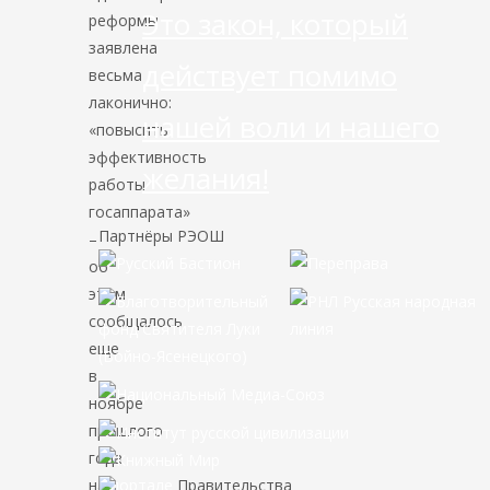
Это закон, который
реформы
заявлена
действует помимо
весьма
лаконично:
нашей воли и нашего
«повысить
эффективность
желания!
работы
госаппарата»
Партнёры РЭОШ
–
об
этом
сообщалось
еще
в
ноябре
прошлого
года
на
портале
Правительства