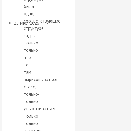
покинуть НАТО?
были
одни,
соответствующие
25 Июл 2026
Комментарии,
структуре,
интервью и беседы
кадры.
Только-
«Об этом
только
что-
молчат»:
то
там
экономист
вырисовываться
стало,
Валентин
только-
Катасонов
только
устаканиваться.
считает, что
Только-
только
кризис в
граждане