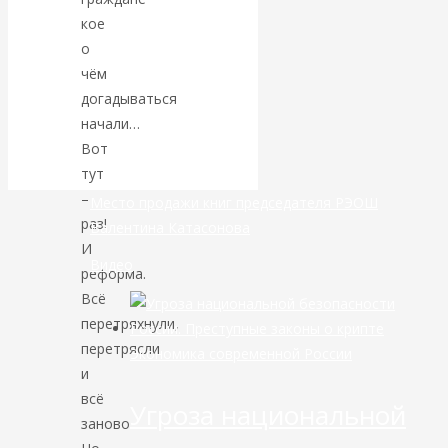
кое
банковской
о
чём
сфере России
догадываться
начали…
уже начался
Вот
тут
–
Место продажи книг председателя РЭОШ
раз!
Валентина Катасонова
И
Видео
реформа.
Всё
перетряхнули,
перетрясли
Экономика современной России
и
всё
Угроза национальной
заново.