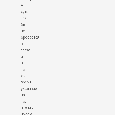
А
суть
как
бы
не
бросается
в
глаза
и
в
то
же
время
указывает
на
то,
что мы
имеем