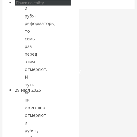
если
и
Искусственный
рубят
реформаторы,
интеллект —
то
семь
революционный
раз
переход к
перед
этим
посткапитализму
отмеряют.
И
чуть
29 Июл 2026
Мировая
ли
финансовая олигархия
ни
ежегодно
Валентин
отмеряют
и
Катасонов.
рубят,