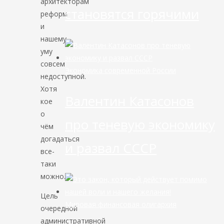
архитекторам
становятся горячими
реформ
и
нашему
уму
совсем
Экономика современной России
недоступной.
Хотя
Валентин Катасонов
кое
о
про теневую экономику
чём
догадаться
и развал СССР
все-
таки
можно.
Цель
Мировая финансовая олигархия
очередной
административной