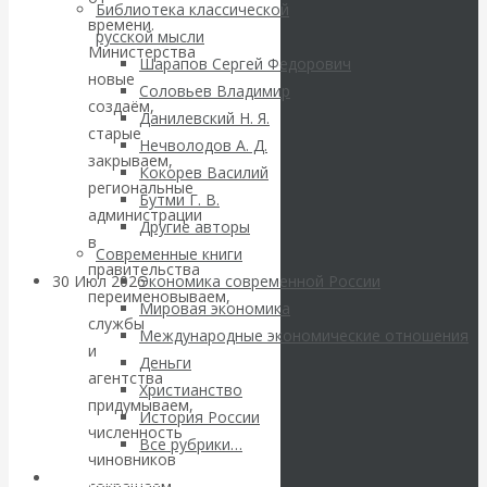
ВАлентин
Библиотека классической
времени.
русской мысли
Катасонов.
Министерства
Шарапов Сергей Федорович
новые
Соловьев Владимир
Саммит НАТО в
создаём,
Данилевский Н. Я.
старые
Нечволодов А. Д.
Турции: Drang
закрываем,
Кокорев Василий
региональные
Бутми Г. В.
nach Osten
администрации
Другие авторы
в
Современные книги
правительства
30 Июл 2026
Банки
Экономика современной России
переименовываем,
Мировая экономика
службы
Международные экономические отношения
Валентин
и
Деньги
агентства
Христианство
Катасонов. Кто
придумываем,
История России
численность
определяет
Все рубрики…
чиновников
Авторы РЭОШ
сокращаем.