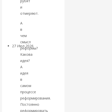
рубят
«Мировые
и
отмеряют.
ростовщики»:
А
вчера и сегодня
в
чем
смысл
27 Июл 2026
Мировая
реформы?
валютная система
Какова
идея?
Валентин
А
идея
КАтасонов.
в
самом
«МЕТОД
процессе
реформирования.
ОТМЫВАНИЯ
Постоянно
реформировать