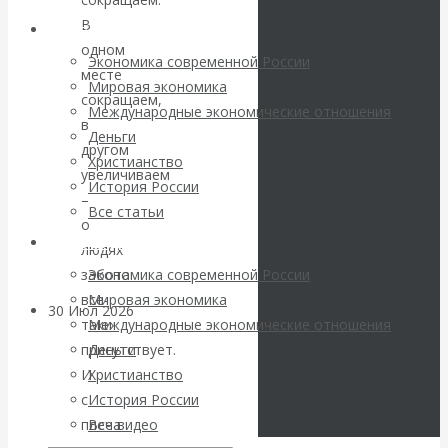
погоду на
В
Архив статей
одном
финансовых
Экономика современной России
месте
Мировая экономика
рынках?
сокращаем,
Международные экономические отношения
в
Деньги
Минфины хотят
другом
Христианство
увеличиваем
История России
быть главнее
–
Все статьи
о
Центробанков?
Архив Видео
людях
забота
Экономика современной России
все-
Мировая экономика
30 Июл 2026
Цифровая
таки
Международные экономические отношения
экономика
присутствует.
Деньги
И
Христианство
Валентин
с
История России
плеча
Все видео
Катасонов.