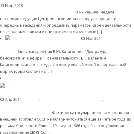
13 Июн 2018
Банки
Валентин Катасонов. Ведущие Центробанки мира:
Выбор между плохим и совсем плохим
На нынешней неделе
несколько ведущих Центробанков мира планируют провести
очередные заседания и определить параметры своей деятельности
по ключевым ставкам и операциям на финансовых […]
Читать далее
03 Ноя 2014
Мировая финансовая олигархия
Военная сила американского
доллара
Часть выступления В.Ю. Катасонова "Диктратура
банкократии" в эфире "Познавательного ТВ". Валентин
Катасонов: Финансы - ведь это виртуальный мир. Это виртуальный
мир, который состоит из […]
Читать далее
02 Апр 2014
Пост дня
,
Экономика современной России
,
Экономическая
история России
«Сталинская экономика» и государственная монополия
внешней торговли. Часть 6
Фактически государственная монополия
внешней торговли СССР начала уничтожаться еще за четыре года до
развала Советского Союза. 19 августа 1986 года было опубликовано
постановление ЦК КПСС […]
Читать далее