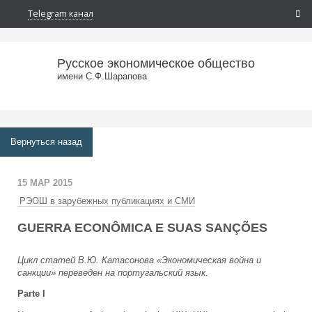
Telegram канал
Русское экономическое общество
имени С.Ф.Шарапова
Вернуться назад
15 МАР 2015
РЭОШ в зарубежных публикациях и СМИ
GUERRA ECONÔMICA E SUAS SANÇÕES
Цикл статей В.Ю. Катасонова «Экономическая война и
санкции» переведен на португальский язык.
Parte I