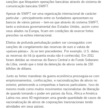
sanções que bloqueiem operações bancárias através do sistema de
comunicação bancária SWIFT.
Apesar de SWIFT ser uma organização internacional de carácter
particular – principalmente entre os fundadores apresentam-se
bancos de vários países – tem-se que através do sistema SWIFT,
tanto a estrutura governamental dos Estados Unidos, assim como
seus aliados na Europa, ficam em condições de exercer fortes
pressões na esfera internacional.
Efeitos de profunda perturbação podem ser conseguidos com
sanções de congelamento das reservas de ouro e valuta de
«países-párias». Já se tem precedentes. Por exemplo, U.S. deteu
as reservas do Irã (a quantia exata não é conhecida). Em 2011
foram detidas as reservas do Banco Central e do Fundo Soberano
da Líbia, sendo que o total da detenção de ativos seria de 150
bilhões de dólares.
Junto as fortes manobras da guerra econômica prosseguia-se com
emprisionamentos, confiscações, e nacionalizações de ativos no
exterior, pertencendo a companhias e bancos particulares. Isso do
mesmo modo como muitos movimentos nacionalistas de liberação
de quando tomando o poder em países da Ásia, África e América
Latina nos anos 60 registraram uma grande quantidade de casos de
nacionalização de ativos de corporações transnacionais tendo
atividades em seus países.