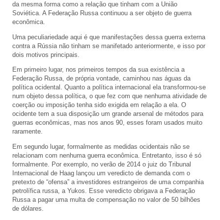
da mesma forma como a relação que tinham com a União
Soviética. A Federação Russa continuou a ser objeto de guerra
econômica.
Uma peculiariedade aqui é que manifestações dessa guerra externa
contra a Rússia não tinham se manifetado anteriormente, e isso por
dois motivos principais.
Em primeiro lugar, nos primeiros tempos da sua existência a
Federação Russa, de própria vontade, caminhou nas águas da
política ocidental. Quanto a política internacional ela transformou-se
num objeto dessa política, o que fez com que nenhuma atividade de
coerção ou imposição tenha sido exigida em relação a ela. O
ocidente tem a sua disposição um grande arsenal de métodos para
guerras econômicas, mas nos anos 90, esses foram usados muito
raramente.
Em segundo lugar, formalmente as medidas ocidentais não se
relacionam com nenhuma guerra econômica. Entretanto, isso é só
formalmente. Por exemplo, no verão de 2014 o juiz do Tribunal
Internacional de Haag lançou um veredicto de demanda com o
pretexto de “ofensa” a investidores estrangeiros de uma companhia
petrolífica russa, a Yukos. Esse veredicto obrigava a Federação
Russa a pagar uma multa de compensação no valor de 50 bilhões
de dólares.