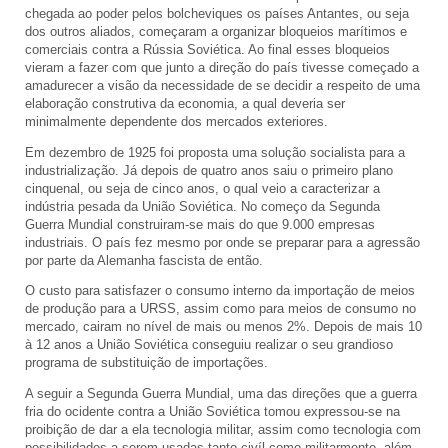
chegada ao poder pelos bolcheviques os países Antantes, ou seja
dos outros aliados, começaram a organizar bloqueios marítimos e
comerciais contra a Rússia Soviética. Ao final esses bloqueios
vieram a fazer com que junto a direção do país tivesse começado a
amadurecer a visão da necessidade de se decidir a respeito de uma
elaboração construtiva da economia, a qual deveria ser
minimalmente dependente dos mercados exteriores.
Em dezembro de 1925 foi proposta uma solução socialista para a
industrialização. Já depois de quatro anos saiu o primeiro plano
cinquenal, ou seja de cinco anos, o qual veio a caracterizar a
indústria pesada da União Soviética. No começo da Segunda
Guerra Mundial construiram-se mais do que 9.000 empresas
industriais. O país fez mesmo por onde se preparar para a agressão
por parte da Alemanha fascista de então.
O custo para satisfazer o consumo interno da importação de meios
de produção para a URSS, assim como para meios de consumo no
mercado, cairam no nível de mais ou menos 2%. Depois de mais 10
à 12 anos a União Soviética conseguiu realizar o seu grandioso
programa de substituição de importações.
A seguir a Segunda Guerra Mundial, uma das direções que a guerra
fria do ocidente contra a União Soviética tomou expressou-se na
proibição de dar a ela tecnologia militar, assim como tecnologia com
possibilidades a serem usadas tanto civíl como militarmente, além