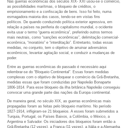
Nas guerras econômicas dos séculos XIX- XXI usou-se o comércio,
as possibilidades marítmas, o bloqueio de créditos, o
emprisionamento e a confiscação de bens. Isso foi feito, numa
esmagadora maioria dos casos, tendo-se em vistas fins
políticos. De quando conduzindo política exterior agressiva, em
relação a países na periferia do capitalismo mundial, o ocidente
evita usar o termo “guerra econômica”, preferindo outros termos
mais neutrais, como “sanções econômicas”, delimitação comercial-
econômica, “moratório” e “interditação”. Entretanto, todas essas
medidas, no conjunto, tem o objetivo de arruinar adversários
econômicos, levantar agitação social, e conduzir a mudanças de
poder.
Entre as guerras econômicas do passado é necessário aqui
relembrar-se do “Bloqueio Continental”. Essas foram medidas
complexas com o objetivo de bloquear o comércio da Grã-Bretanha,
medidas essas que foram conduzidas por Napoleão Bonaparte
1806-1814. Para esse bloqueio da ilha britânica Napoleão conseguiu
convocar uma grande parte das nações da Europa continental.
De maneira geral, no século XIX, as guerras econômicas mais
propagadas foram as feitas pelo bloqueio marítimo. No período
1827-1914, infligiram-se 21 bloqueios. A esses foram submetidos a
Turquia, Portugal, os Países Baixos, a Colômbia, o México, a
Argentina e Salvador. Os iniciadores dos bloqueios foram então a
Grã-Bretanha (12 vezes), a França (11 vezes), a Itália e a Alemanha