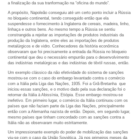
a finalização da sua tranformação na “oficina do mundo”.
A propósito, Napoleão conseguiu até um certo ponto incluir a Rússia
no bloqueio continental, tendo conseguido então que ela
suspendesse o fornecimento à Inglaterra de cereais, madeira, linho,
linhaça e outros bens. Ao mesmo tempo a Rússia se sentiu
constrangida a rejeitar as importações de produtos industriais da
produção da Inglaterra, entre eles as importações de produtos
metalúrgicos e de vidro. Conhecedores da história econômica
observaram que foi precisamente a entrada da Rússia no bloqueio
continental que deu o necessário empurrão para o desenvolvimento
das indústrias metalúrgicas e das indústrias de têxtil russas, então.
Um exemplo clássico da não efetividade do sistema de sanções
mostrou-se com o caso do embargo levantado contra o comércio
com a Itália pela Liga das Nações, 1935. Foi a Grã-Bretanha que
iniciou essas sanções, e o motivo dado pela sua declaração foi o
retornar da Itália à Abissínia, Etiópia. Esse embargo mostrou-se
inefetivo. Em primeiro lugar, o comércio da Itália continuou com os
países que não faziam parte da Liga das Nações, principalmente
então com a Alemanha nazista de então. Depois, em segundo lugar,
mesmo países que tinham concordado com as sanções contra a
Itália não as observaram muito estritamente.
Um impressionante exemplo do poder de mobilização das sanções
viu-se com o caso da União Soviética. Já nos primeiros meses da