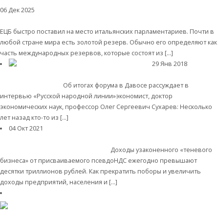
06 Дек 2025
Мировая финансовая система
Валентин Катасонов. Кому
принадлежит золотой резерв страны: народу или «хозяевам денег»?
ЕЦБ быстро поставил на место итальянских парламентариев. Почти в
любой стране мира есть золотой резерв. Обычно его определяют как
часть международных резервов, которые состоят из […]
Читать далее
29 Янв 2018
Мировая финансовая олигархия
Заговор олигархии под
прикрытием Давоса
Об итогах форума в Давосе рассуждает в
интервью «Русской народной линии»экономист, доктор
экономических наук, профессор Олег Сергеевич Сухарев: Несколько
лет назад кто-то из […]
Читать далее
04 Окт 2021
Экономика современной России
Моисей
Гельман. «Честный отъем денег у населения», бизнеса и
государства по Налоговому кодексу
Доходы узаконенного «теневого
бизнеса» от присваиваемого псевдоНДС ежегодно превышают
десятки триллионов рублей. Как прекратить поборы и увеличить
доходы предприятий, населения и […]
Читать далее