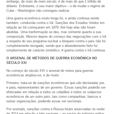
embargo, de mais de meio século, é de mais do que 1 trilhão de
dólares. Entretanto, o seu maior objetivo – o de mudar o regime de
Cuba – Washington não conseguiu realizar.
Uma guerra econômica muito longa foi, e ainda continua sendo
também, conduzida contra o Irã. Sanções dos Estados Unidos em
relação ao Irã começaram em 1979. Até hoje elas não foram
abolidas. Uma tranformação se deu, mas sómente quanto a sua
composição. Mesmo depois do começo das negociações com o Irã
a respeito do seu programa nuclear o bloqueio contra o país não foi
completamente revogado, sendo que o abrandamento feito foi
simplesmente de carácter simbólico. A guerra contra o Irã continua.
O ARSENAL DE MÉTODOS DE GUERRA ECONÔMICA
NO
SÉCULO XXI
No começo do século XXI o arsenal de meios para guerras
econômicas ampliou-se, e de muito.
Primeiro, trata-se de sanções econômicas que são declaradas por,
e para, representantes de um governo. Essas sanções poderão ser
efetivadas em relação a todos os cidadãos e todos os subjectos
econômicos de um outro país, tais como companhias, bancos e
outras organizações, podendo essas ser sectoriais.
Por exemplo, sanções contra a Rússia foram anunciadas no verão
de 2014 em relação a três sectores – ao sector da indústria militar,