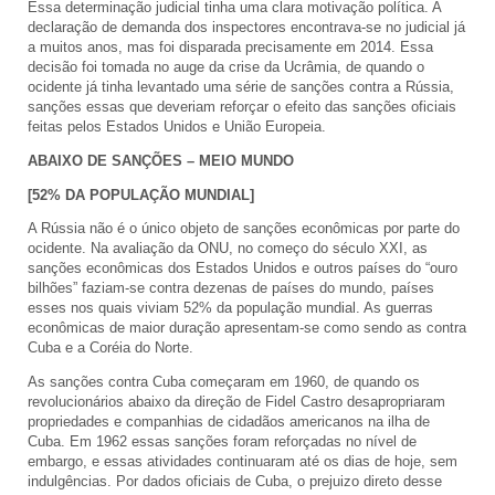
Essa determinação judicial tinha uma clara motivação política. A
declaração de demanda dos inspectores encontrava-se no judicial já
a muitos anos, mas foi disparada precisamente em 2014. Essa
decisão foi tomada no auge da crise da Ucrâmia, de quando o
ocidente já tinha levantado uma série de sanções contra a Rússia,
sanções essas que deveriam reforçar o efeito das sanções oficiais
feitas pelos Estados Unidos e União Europeia.
ABAIXO DE SANÇÕES – MEIO MUNDO
[52% DA POPULAÇÃO MUNDIAL]
A Rússia não é o único objeto de sanções econômicas por parte do
ocidente. Na avaliação da ONU, no começo do século XXI, as
sanções econômicas dos Estados Unidos e outros países do “ouro
bilhões” faziam-se contra dezenas de países do mundo, países
esses nos quais viviam 52% da população mundial. As guerras
econômicas de maior duração apresentam-se como sendo as contra
Cuba e a Coréia do Norte.
As sanções contra Cuba começaram em 1960, de quando os
revolucionários abaixo da direção de Fidel Castro desapropriaram
propriedades e companhias de cidadãos americanos na ilha de
Cuba. Em 1962 essas sanções foram reforçadas no nível de
embargo, e essas atividades continuaram até os dias de hoje, sem
indulgências. Por dados oficiais de Cuba, o prejuizo direto desse