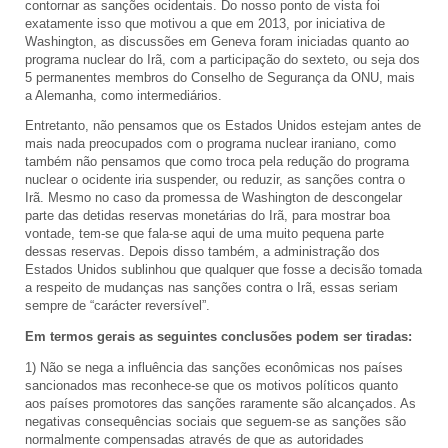
contornar as sanções ocidentais. Do nosso ponto de vista foi
exatamente isso que motivou a que em 2013, por iniciativa de
Washington, as discussões em Geneva foram iniciadas quanto ao
programa nuclear do Irã, com a participação do sexteto, ou seja dos
5 permanentes membros do Conselho de Segurança da ONU, mais
a Alemanha, como intermediários.
Entretanto, não pensamos que os Estados Unidos estejam antes de
mais nada preocupados com o programa nuclear iraniano, como
também não pensamos que como troca pela redução do programa
nuclear o ocidente iria suspender, ou reduzir, as sanções contra o
Irã. Mesmo no caso da promessa de Washington de descongelar
parte das detidas reservas monetárias do Irã, para mostrar boa
vontade, tem-se que fala-se aqui de uma muito pequena parte
dessas reservas. Depois disso também, a administração dos
Estados Unidos sublinhou que qualquer que fosse a decisão tomada
a respeito de mudanças nas sanções contra o Irã, essas seriam
sempre de “carácter reversível”.
Em termos gerais as seguintes conclusões podem ser tiradas:
1) Não se nega a influência das sanções econômicas nos países
sancionados mas reconhece-se que os motivos políticos quanto
aos países promotores das sanções raramente são alcançados. As
negativas consequências sociais que seguem-se as sanções são
normalmente compensadas através de que as autoridades