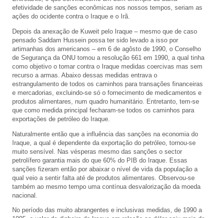
efetividade de sanções econômicas nos nossos tempos, seriam as
ações do ocidente contra o Iraque e o Irã.
Depois da anexação de Kuweit pelo Iraque – mesmo que de caso
pensado Saddam Hussein possa ter sido levado a isso por
artimanhas dos americanos – em 6 de agôsto de 1990, o Conselho
de Segurança da ONU tomou a resolução 661 em 1990, a qual tinha
como objetivo o tomar contra o Iraque medidas coercivas mas sem
recurso a armas. Abaixo dessas medidas entrava o
estrangulamento de todos os caminhos para transações financeiras
e mercadorias, excluindo-se só o fornecimento de medicamentos e
produtos alimentares, num quadro humanitário. Entretanto, tem-se
que como medida principal fecharam-se todos os caminhos para
exportações de petróleo do Iraque.
Naturalmente então que a influência das sanções na economia do
Iraque, a qual é dependente da exportação do petróleo, tornou-se
muito sensível. Nas vésperas mesmo das sanções o sector
petrolífero garantia mais do que 60% do PIB do Iraque. Essas
sanções fizeram então por abaixar o nível de vida da população a
qual veio a sentir falta até de produtos alimentares. Observou-se
também ao mesmo tempo uma contínua desvalorização da moeda
nacional.
No período das muito abrangentes e inclusivas medidas, de 1990 a