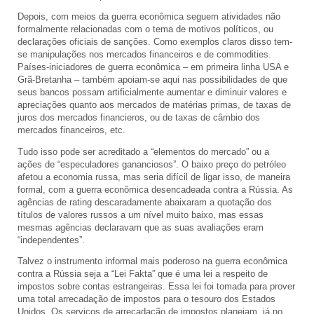
Depois, com meios da guerra econômica seguem atividades não
formalmente relacionadas com o tema de motivos políticos, ou
declarações oficiais de sanções. Como exemplos claros disso tem-
se manipulações nos mercados financeiros e de commodities.
Países-iniciadores de guerra econômica – em primeira linha USA e
Grã-Bretanha – também apoiam-se aqui nas possibilidades de que
seus bancos possam artificialmente aumentar e diminuir valores e
apreciações quanto aos mercados de matérias primas, de taxas de
juros dos mercados financieros, ou de taxas de câmbio dos
mercados financeiros, etc.
Tudo isso pode ser acreditado a “elementos do mercado” ou a
ações de “especuladores gananciosos”. O baixo preço do petróleo
afetou a economia russa, mas seria difícil de ligar isso, de maneira
formal, com a guerra econômica desencadeada contra a Rússia. As
agências de rating descaradamente abaixaram a quotação dos
títulos de valores russos a um nível muito baixo, mas essas
mesmas agências declaravam que as suas avaliações eram
“independentes”.
Talvez o instrumento informal mais poderoso na guerra econômica
contra a Rússia seja a “Lei Fakta” que é uma lei a respeito de
impostos sobre contas estrangeiras. Essa lei foi tomada para prover
uma total arrecadação de impostos para o tesouro dos Estados
Unidos. Os serviços de arrecadação de impostos planejam, já no