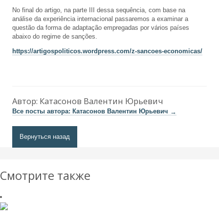
No final do artigo, na parte III dessa sequência, com base na
análise da experiência internacional passaremos a examinar a
questão da forma de adaptação empregadas por vários países
abaixo do regime de sanções.
https://artigospoliticos.wordpress.com/z-sancoes-economicas/
Автор:
Катасонов Валентин Юрьевич
Все посты автора: Катасонов Валентин Юрьевич
→
Вернуться назад
Смотрите также