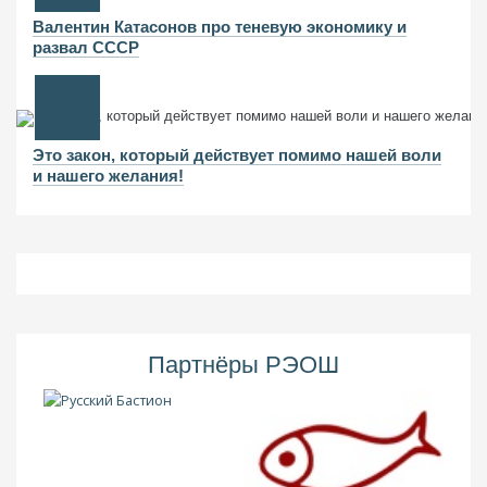
Валентин Катасонов про теневую экономику и
развал СССР
Это закон, который действует помимо нашей воли
и нашего желания!
Партнёры РЭОШ