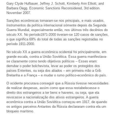
Gary Clyde Hufbauer, Jeffrey J. Schott, Kimberly Ann Elliott, and
Barbara Oegg. Economic Sanctions Reconsidered, 3rd edition.
November 2007.
Sanções econômicas tornaram-se nos principais, e mais usados,
instrumentos da política internacional sómente depois da Segunda
Guerra Mundial, especialmente então, nos últimos três decênios do
século XX. No período1971-2000 tiveram-se 120 casos de sanções,
o que significa 69% do total de todas as sanções registradas no
período 1911-2000.
No século XX a guerra econômica ocidental foi principalmente, em
grande escala, contra a União Soviética. Essa guerra manifestava-
se claramente como tendo objetivos políticos – Esses eram:
derrubar o poder bolchevista, levar ao poder os protegidos dos
países Ententes, ou seja dos aliados – em primeira mão a Grã-
Bretanha e a França – e mudar o rumo político-econômico do país.
O ocidente procurava conseguir que a Rússia tivesse necessidades
de realizar despesas, assim como que essa restabelecesse o
direito dos estrangeiros a ter bens e haveres, ou seja, que ela
revocasse a nacionalização dos ativos estrangeiros. A guerra
econômica contra a União Soviética começou em 1917, de quando
os antigos parceiros Antantes da Rússia declararam contra ela um
bloqueio marítimo.