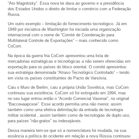
“Ato Magnitisky”. Essa nova lei dava ao governo e a presidência
dos Estados Unidos o direito de limitar o comércio com a Federação
Russa.
Um outro exemplo – limitação do fornecimento tecnológico. Já em
1949 por iniciativa de Washington foi iniciada uma organização
internacional com o nome de “Comité de Coordenação para
Multilateral Controle de Exportações” – mais conhecido como
CoCom.
Na época da guerra fria CoCom apresentou uma lista de
mercadorias estratégicas e tecnológicas a não serem oferecidas em
exportação para os países do bloco oriental. O comité apresentou
sua estratégia denominada “Atraso Tecnológico Controlado” – tendo
em vista os países constituintes do Pacto de Varsóvia.
Caiu o Muro de Berlim, caiu a própria União Soviética, mas CoCom
continuou sua existência. CoCom só foi extinguido em 1994, mas
no seu lugar entrou então o “Acordo Comercial Vasenar”, no original
“Вассенаарское”. Esse acordo permitia uma não menor, assim
também como uma efetiva delimitação da entrada de tecnologia
militar ocidental , assim também como de tecnologias de duplo uso,
para países “não-gratos” ou indesejáveis.
Dessa maneira tem-se que só a nomenclatura foi mudada, na sua
essência a política do ocidente em relação a nova Rússia continuou