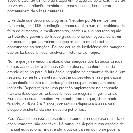
1995, o valor do dinheiro do Iraque em relação ao dólar caiu mais de
20 vezes e a inflação, medida em bases anuais, ficou numa
porcentagem de várias centenas.
É verdade que depois do programa “Petróleo por Alimentos” ser
elaborado, em 1996, a inflação começou a diminuir, e o problema da
falta de alimentos, e medicamentos, perdeu a sua natureza aguda.
Entretanto o governo do Iraque gradualmente começou a construir
um esquema que permitiria o negociar com o mundo exterior,
contornando as sanções. Foi por causa da ineficiência das sanções
que os Estados Unidos resolveram retornar ao Iraque.
No Irã que já se encontra abaixo das sanções dos Estados Unidos
e seus associados a 35 anos não se observa nenhum sinal de
grande crise no país. A influência negativa na economia do Irã é, em
resumo, sómente visível na indústria do petróleo e isso por causa
da proibição quanto a importaação de equipamentos para essa
indústria. Depois tem-se uma pressão suplementar na economia
iraniana dado que os Estados Unidos conseguiram ligar a União
Europeia as suas sanções. Entretanto, tem-se que, literalmente
falando, o Irã de 2 a 3 anos, conseguiu adaptar-se a esse total
bloqueio ocidental da sua indústria petrolífera.
Para Washington isso apresentou-se como uma surpresa e um fato
absolutamente não aceitável. Irã tornou-se depois numa espécie de
manual educacional, mostrando a outros países como se poderia