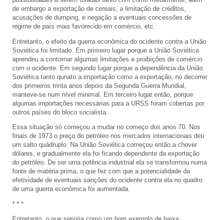
de embargo a exportação de cereais, a limitação de créditos,
acusações de dumping, e negação a eventuais concessões de
regime de país mais favorecido em comércio, etc.
Entretanto, o efeito da guerra econômica do ocidente contra a União
Soviética foi limitado. Em primeiro lugar porque a União Soviética
aprendeu a contornar algumas limitações e proibições de comércio
com o ocidente. Em segundo lugar porque a dependência da União
Soviética tanto qunato a importação como a exportação, no decorrer
dos primeiros trinta anos depois da Segunda Guerra Mundial,
manteve-se num nível minimal. Em terceiro lugar então, porque
algumas importações necessárias para a URSS foram cobertas por
outros países do bloco socialista.
Essa situação só começou a mudar no começo dos anos 70. Nos
finais de 1973 o preço do petróleo nos mercados internacionais deu
um salto quádruplo. Na União Soviética começou então a chover
dólares, e gradualmente ela foi ficando dependente da exportação
do petróleo. De ser uma potência industrial ela se transformou numa
fonte de matéria prima, o que fez com que a potencialidade da
efetividade de eventuais sanções do ocidente contra ela no quadro
de uma guerra econômica foi aumentada.
* * *
Entretanto, o que serviria como um bom exemplo de baixa