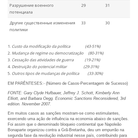
Разрушение военного
29
31
потенциала
Другие существенные изменения
33
30
политики
Custo da modificação da política (43-51%)
Mudança de regime ou democratização (80-31%)
Cessação das atividades de guerra (19-21%)
Destruição do potencial militar (29-31%)
Outros tipos de mudanças de política (33-30%)
EM PARÊNTESES:- (Número de Casos-Percentagem de Sucesso)
FONTE: Gary Clyde Hufbauer, Jeffrey J. Schott, Kimberly Ann
Elliott, and Barbara Oegg. Economic Sanctions Reconsidered, 3rd
edition. November 2007.
Em muitos casos as sanções mostram-se como estimulantes,
exercendo uma ação de influência na economia abaixo de sanções.
Foi assim que o denominado bloqueio continental que Napoleão
Bonaparte organizou contra a Grã-Bretanha, deu um empurrão na
segunda fase da revolução industrial nesse país, contribuindo para