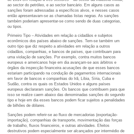
ao sector do petróleo, e ao sector bancário. Em alguns casos as
sanções foram adressadas a específicos alvos, e nesses casos
então apresentavam-se as chamadas listas negras. As sanções
também poderiam apresentar-se como sendo de duas categorias,
ou tipos.
Primeiro Tipo – Atividades em relação a cidadãos e subjetos
econômicos dos países abaixo de sanções. Tem-se também um
outro tipo que diz respeito a atividades em relação a outros
cidadãos, companhias, e bancos de países, que contribuam para
uma violação de sanções. Por exemplo, contra muitos bancos
europeus e americanos hoje em dia avançam-se aos árbitros e
órgãos da inspecção financeira acusações de que esses bancos
estariam participando na condução de pagamentos internacionais
em favor de bancos e companhias do Irã, Líbia, Síria, Cuba e
Sudão, contra os quais os Estados Unidos e alguns países
europeus declararam sanções. Os bancos que contribuem para que
isso se realize caem abaixo das denominadas sanções do segundo
tipo e hoje em dia esses bancos podem ficar sujeitos a penalidades
de bilhões de dólares.
Sanções podem referir-se ao fluxo de mercadorias (exportação-
importação), companhias de transporte, movimentação das forças
de trabalho, fluxos financeiros, e outras atividades. Efeitos
destrutivos podem especialmente ser alcançados por intermédio de