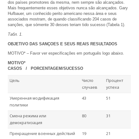
dos países promotores da mesma, nem sempre são alcançados.
Mais frequentemente esses objetivos nunca são alcançados. Gary
Hufbauer, um conhecido perito americano nessa área e seus
associados mostram, de quando classificando 204 casos de
sanções, que sómente 30 desses teriam tido sucesso (Tabela 1).
Табл
. 1.
OBJETIVO DAS SANÇOES E SEUS REAIS RESULTADOS
MOTIVO* – Favor ver especificações em português logo abaixo.
MOTIVO*
CASOS / PORCENTAGEM/SUCESSO
Цель
Число
Процент
случаев
успеха
Умеренная модификация
43
51
политики
Смена режима или
80
31
демократизация
Прекращение военных действий
19
21