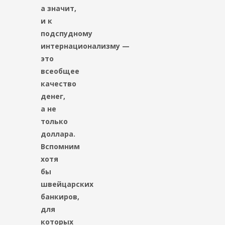
а значит,
и к
подспудному
интернационализму —
это
всеобщее
качество
денег,
а не
только
доллара.
Вспомним
хотя
бы
швейцарских
банкиров,
для
которых