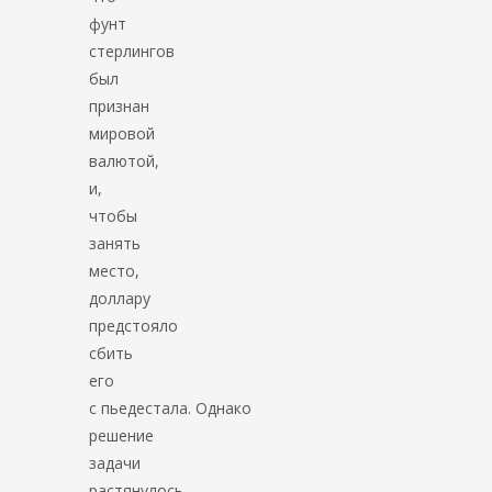
фунт
стерлингов
был
признан
мировой
валютой,
и,
чтобы
занять
место,
доллару
предстояло
сбить
его
с пьедестала. Однако
решение
задачи
растянулось