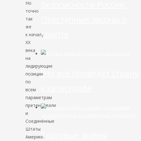
безопасности России.
Но
точно
Преступные законы о
так
же
крипте
к началу
ХХ
века
на
лидирующие
Это всё приведёт страну
позиции
по
к катастрофе
всем
параметрам
претендовали
и
Международные экономические отношения
Соединённые
Штаты
Торговые войны
Америки.