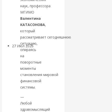
«Мировые
наук, профессора
МГИМО
ростовщики»:
Валентина
КАТАСОНОВА
,
вчера и сегодня
который
рассматривает сегодняшнюю
ситуацию,
27 Июл 2026
Мировая
опираясь
валютная система
на
поворотные
Валентин
моменты
становления мировой
КАтасонов.
финансовой
системы.
«МЕТОД
—
ОТМЫВАНИЯ
Любой
здравомыслящий