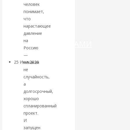
ДЕНЕГ»: КИТАЙ
человек
понимает,
ВЕДЁТ БОРЬБУ
что
нарастающее
С
давление
на
КРИПТОВАЛЮТАМИ
Россию
—
25 Июл 2026
Геополитика
никакая
не
случайность,
Валентин
а
КАтасонов.
долгосрочный,
хорошо
Может ли
спланированный
проект.
Америка
И
запущен