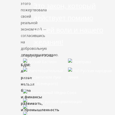
этого
Это закон, который
пожертвовала
действует помимо
своей
реальной
нашей воли и нашего
экономикой —
согласившись
желания!
на
добровольную
деиндустриализацию.
Партнёры РЭОШ
БДМ:
А
разве
нельзя
было
и финансы
развивать,
и промышленность