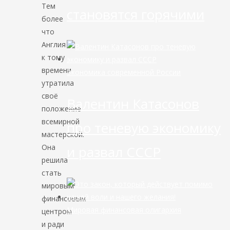
Тем
становятся горячими
более
что
Англия
к тому
времени
Экономика современной России
утратила
своё
Валентин Катасонов
положение
всемирной
про теневую экономику
мастерской.
Она
и развал СССР
решила
стать
мировым
финансовым
Мировая финансовая олигархия
центром
и ради