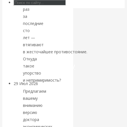
уже
раз
Искусственный
за
интеллект —
последние
сто
революционный
лет —
втягивают
переход к
в жесточайшее противостояние.
Откуда
посткапитализму
такое
упорство
и непримиримость?
29 Июл 2026
Мировая
финансовая олигархия
Предлагаем
вашему
вниманию
Валентин
версию
Катасонов.
доктора
экономических