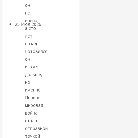
покинуть НАТО?
он
не
вчера,
25 Июл 2026
Комментарии,
а сто
интервью и беседы
лет
назад.
«Об этом
Готовился
он
молчат»:
и того
дольше,
экономист
но
именно
Валентин
Первая
мировая
Катасонов
война
стала
считает, что
отправной
кризис в
точкой