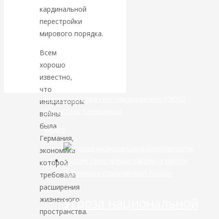
кардинальной
банковской
перестройки
мирового порядка.
сфере России
Всем
уже начался
хорошо
известно,
что
Место продажи книг председателя РЭОШ
инициатором
Валентина Катасонова
войны
была
Видео
Германия,
экономика
которой
Экономика современной России
требовала
расширения
Угроза национальной
жизненного
пространства.