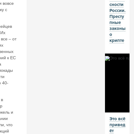
и вовсе
сности
н
ку с
России.
о
Престу
в.
пные
И
пейцев
законы
н
 Их
о
в
все – от
крипте
ес
их
ти
венных
ц
ий к ЕС
и
а
о
локады
н
ти
н
ы
 40-
й
к
 в
р
ер
и
кель и
з
ании
Это всё
ис
привед
в
и, что
ёт
Р
кций