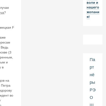
в.
воли и
К
нашего
случае
11
желани
суд?
2-
я!
л
ет
мецкая F
и
ю
даже
н
ересам
ач
 Ведь
а
л
скве (3
а
еренным,
Па
П
ным и
е
рт
 в
р
нё
в
дов на
о
ры
й
к Петра
РЭ
м
идорову
и
зидент во
О
р
у
о
Ш
о