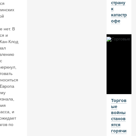
страну
ос
тся
к
си
минских
катастр
и.
ой
офе
П
р
 нет. В
о
ся и
е
Жан-Клод
д
вал
ае
овлению
м
с
ос
черкнул,
н
товать
о
тноситься
в
 Европа
н
ему
о
изнала,
й
Торгов
ния
ка
ые
асса, и
п
войны
ит
 ожидает
станов
а
агов по
ятся
л,
горячи