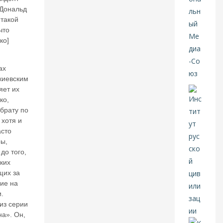
20
 Дональд
26
«такой
что
В
ко]
А
л
е
ах
нт
киевским
и
яет их
н
ко,
К
обрату по
ат
 хотя и
ас
асто
о
ры,
н
о
до того,
в.
ких
С
щих за
а
ие на
м
.
м
из серии
ит
на». Он,
Н