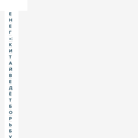
Я
Д
Е
Н
Е
Г
»:
К
И
Т
А
Й
В
Е
Д
Ё
Т
Б
О
Р
Ь
Б
У