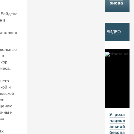
онова
Й
-
 Байдена
е в
07
ВИДЕО
А
усталость
…
В
Г
тдельные
20
 в
 хор
26
неса,
В
а
него
л
кой и
е
иевской
нт
 ее
и
ащению
н
ойны и
Угроза
К
со
национ
ат
альной
ас
ах
безопа
о