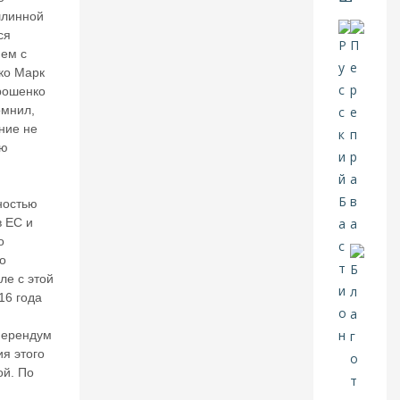
в
шлинной
о
ся
й
ем с
в
ко Марк
о
рошенко
й
омнил,
н
ние не
ы:
ию
в
,
м
ес
ностью
то
в ЕС и
п
о
о
о
б
ле с этой
е
д
16 года
ы
Р
ферендум
ос
я этого
си
ой. По
я