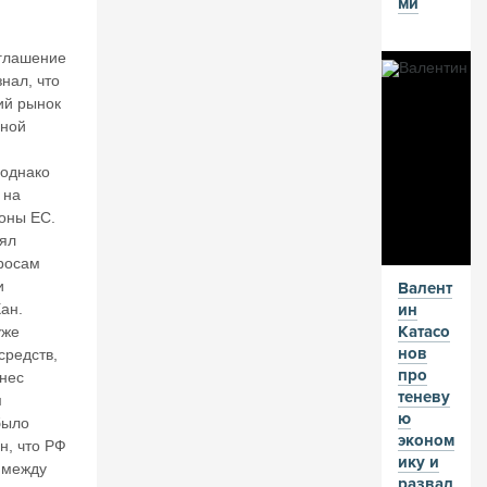
н
ми
о
ст
глашение
р
нал, что
о
ий рынок
и
дной
м
гр
 однако
а
 на
н
оны ЕС.
д
и
ял
о
росам
з
и
Валент
н
ан.
ин
ы
Катасо
уже
е
нов
средств,
п
про
знес
л
теневу
м
а
ю
было
н
эконом
н, что РФ
ы
ику и
 между
развал