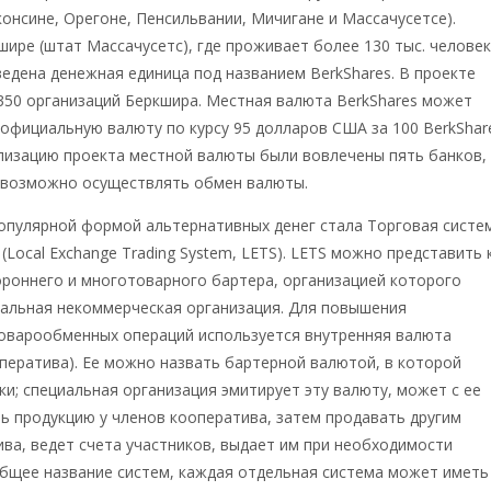
онсине, Орегоне, Пенсильвании, Мичигане и Массачусетсе).
шире (штат Массачусетс), где проживает более 130 тыс. человек
ведена денежная единица под названием BerkShares. В проекте
350 организаций Беркшира. Местная валюта BerkShares может
официальную валюту по курсу 95 долларов США за 100 BerkShar
лизацию проекта местной валюты были вовлечены пять банков,
х возможно осуществлять обмен валюты.
популярной формой альтернативных денег стала Торговая систе
(Local Exchange Trading System, LETS). LETS можно представить 
роннего и многотоварного бартера, организацией которого
иальная некоммерческая организация. Для повышения
оварообменных операций используется внутренняя валюта
ератива). Ее можно назвать бартерной валютой, в которой
и; специальная организация эмитирует эту валюту, может с ее
 продукцию у членов кооператива, затем продавать другим
ва, ведет счета участников, выдает им при необходимости
общее название систем, каждая отдельная система может иметь