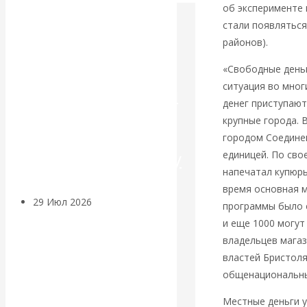
об эксперименте 
Искусственный
стали появляться
районов).
интеллект —
«Свободные деньг
ситуация во мног
революционный
денег приступают
крупные города. 
переход к
городом Соедине
посткапитализму
единицей. По сво
напечатал купюры
время основная м
29 Июл 2026
Мировая
программы было с
финансовая олигархия
и еще 1000 могут
владельцев магаз
Валентин
властей Бристол
общенациональны
Катасонов.
Местные деньги 