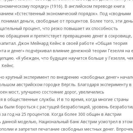
ономическому порядку» (1916). В английском переводе книга
ванием «Естественный экономический порядок». Под «сводными
 понимал деньги, свободные от процентов. Более того, эти день
цательный процент, что резко повышает их способность
ию обращения и препятствует превращению денег в сокровище,
капитал. Джон Мейнард Кейнс в своей работе «Общая теория
нта и денег» подчёркивал влияние денежной теории Гезелля на 
епцию. «Я убежден, что будущее научится больше у Гезелля, че
 Кейнс.
о крупный эксперимент по внедрению «свободных денег» начал
большом австрийском городке Вёргль. Благодаря эксперименту в
оен мост, улучшено состояние дорог, увеличились
 в общественные службы. И в то время, когда многие страны
ы были бороться с растущей безработицей, уровень безработи
я за год на 25 процентов. Когда более 300 общин в Австрии
ь данной моделью, Национальный банк Австрии усмотрел в этом
ополии и запретил печатание свободных местных денег. Впроче