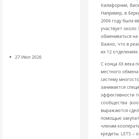
Калифорнии, Виск
«Мировые
Например, в Берк
ростовщики»:
2006 году была в
участвует около 
вчера и сегодня
обмениваться на 
Важно, что в реа
их 12 отделения
27 Июл 2026
Мировая
С конца ХХ века 
валютная система
местного обмена 
систему многосто
Валентин
занимается спец
эффективности т
КАтасонов.
сообщества (кооп
выражаются сделк
«МЕТОД
помощью закупать
ОТМЫВАНИЯ
членам кооперати
кредиты. LETS – 