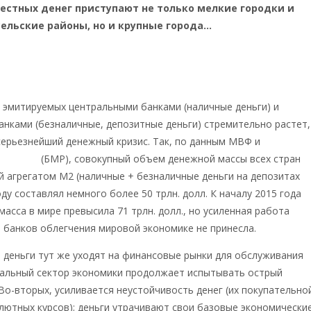
местных денег приступают не только мелкие городки и
ельские районы, но и крупные города…
, эмитируемых центральными банками (наличные деньги) и
нками (безналичные, депозитные деньги) стремительно растет,
серьезнейший денежный кризис. Так, по данным МВФ и
Банка
асчетов
(БМР), совокупный объем денежной массы всех стран
 агрегатом М2 (наличные + безналичные деньги на депозитах
оду составлял немного более 50 трлн. долл. К началу 2015 года
асса в мире превысила 71 трлн. долл., но усиленная работа
 банков облегчения мировой экономике не принесла.
 деньги тут же уходят на финансовые рынки для обслуживания
еальный сектор экономики продолжает испытывать острый
Во-вторых, усиливается неустойчивость денег (их покупательно
лютных курсов); деньги утрачивают свои базовые экономически