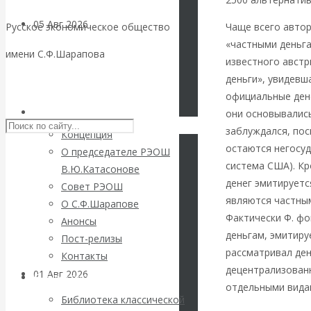
05 Авг 2026
Деньги
Чаще всего авто
Русское экономическое общество
«частными деньга
имени С.Ф.Шарапова
Валентин
известного австр
деньги», увидевша
Skip to content
Катасонов. Еще
официальные дене
РЭОШ
они основывались
раз на тему
заблуждался, пос
Концепция
остаются негосу
О председателе РЭОШ
блокировки
система США). Кр
В.Ю.Катасонове
денег эмитируетс
Совет РЭОШ
банковских
являются частным
О С.Ф.Шарапове
Фактически Ф. фо
Анонсы
счетов
деньгам, эмитир
Пост-релизы
рассматривал ден
Контакты
децентрализован
01 Авг 2026
Геополитика
Библиотека
отдельными видам
Библиотека классической