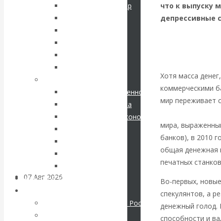
кризис в России.
что к выпуску 
Соловьев Владимир
депрессивные с
Данилевский Н. Я.
Проедаем
Нечволодов А. Д.
Кокорев Василий
основной
Бутми Г. В.
Другие авторы
капитал, но
Хотя масса денег
Современные книги
коммерческими ба
Экономика современной России
строим
мир переживает 
Мировая экономика
международных р
Международные экономические отношения
грандиозные
мира, выраженный
Деньги
банков), в 2010 г
Христианство
планы
общая денежная м
История России
печатных станков
Все рубрики…
07 Авг 2026
Постижение
Авторы РЭОШ
Во-первых, новые
истории
Архив статей
спекулянтов, а р
Экономика современной России
денежный голод. 
Мировая экономика
ВАлентин
способности и ва