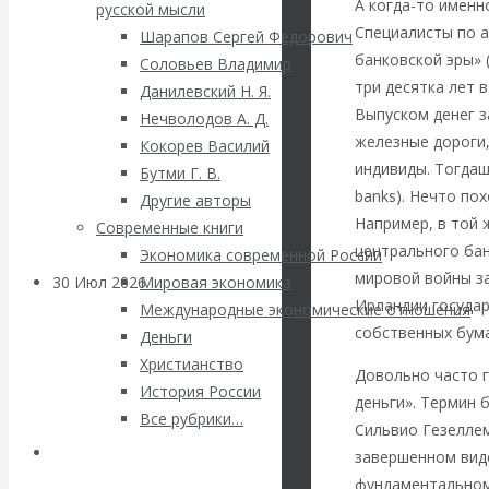
ВАлентин
А когда-то именн
русской мысли
Специалисты по 
Шарапов Сергей Федорович
Катасонов.
банковской эры» (
Соловьев Владимир
три десятка лет 
Данилевский Н. Я.
Саммит НАТО в
Выпуском денег з
Нечволодов А. Д.
железные дороги
Кокорев Василий
Турции: Drang
индивиды. Тогдаш
Бутми Г. В.
banks). Нечто по
Другие авторы
nach Osten
Например, в той 
Современные книги
центрального бан
Экономика современной России
мировой войны з
30 Июл 2026
Банки
Мировая экономика
Ирландии государ
Международные экономические отношения
собственных бум
Деньги
Валентин
Христианство
Довольно часто 
История России
Катасонов. Кто
деньги». Термин
Все рубрики…
Сильвио Гезеллем
определяет
Авторы РЭОШ
завершенном вид
фундаментальном 