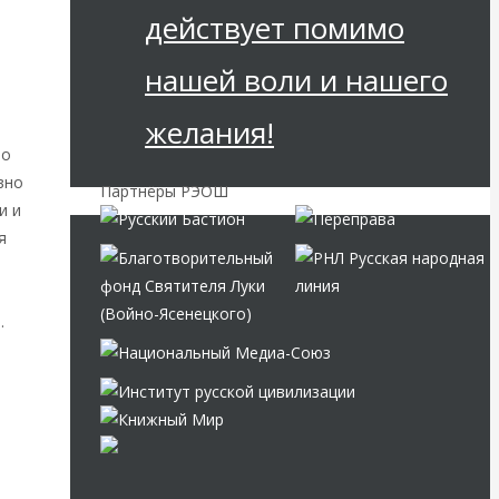
действует помимо
нашей воли и нашего
желания!
е
то
вно
Партнёры РЭОШ
и и
я
.