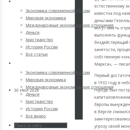
Архив статей
погоду на
естественному эк
Экономика современной России
известна под наз
финансовых
Мировая экономика
деньгами Гезелль
Международные экономические отношения
могут иметь отри
рынках?
Деньги
выполнять функц
Христианство
бездействующий 
Минфины хотят
История России
занятости, проце
Все статьи
быть главнее
собственную конц
Архив Видео
Маркса», — писал
Центробанков?
Экономика современной России
Первый достаточн
Мировая экономика
в 1932 году в не
Международные экономические отношения
городе был постр
30 Июл 2026
Цифровая
Деньги
капиталовложения
экономика
Христианство
Европы вынужден
История России
в Вёргле снизилс
Валентин
Все видео
заинтересовалис
угрозу своей мон
Катасонов.