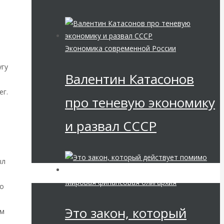
ь
Экономика современной России
угу
Валентин Катасонов
ег.
про теневую экономику
и развал СССР
ыл
Мировая финансовая олигархия
to
м
Это закон, который
ум