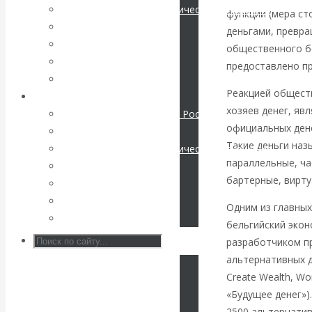
Международные экономические отношения
функции (мера ст
КАтасонов. К
Деньги
деньгами, превра
Христианство
общественного бо
112-летию
История России
предоставлено пр
Все статьи
начала Первой
Реакцией обществ
Архив Видео
хозяев денег, яв
Экономика современной России
мировой войны:
официальных дене
Мировая экономика
Такие деньги наз
Международные экономические отношения
вместо победы
параллельные, ча
Деньги
бартерные, вирту
Христианство
Россия
История России
Одним из главны
Все видео
получила
бельгийский экон
разработчиком пр
«похабный»
альтернативных 
Create Wealth, Wo
Брестский мир
«Будущее денег»)
2500 альтернатив