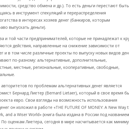
оимости, средство обмена и др.). То есть деньги перестают быт
щаясь в инструмент спекуляций и перераспределения
гатства в интересах хозяев денег (банкиров, которым
аво выпускать деньги).
а и той части предпринимателей, которые не принадлежат к кр
ляются действия, направленные на снижение зависимости от
г и в том числе различные проекты по выпуску новых видов ден
ывают по-разному: альтернативные, дополнительные,
стные, местные, региональные, кооперативные, свободные,
альные.
х авторитетов по проблемам альтернативных денег является
омист Бернард Лиетер (Bernard Lietaer), который в свое время б
оекта евро. Свои взгляды на возможность использования
денег он изложил в работе «THE FUTURE OF MONEY: A New Way 
rk, and a Wiser World» (книга была издана в России под название
. По оценкам Лиетера, сегодня в мире насчитывается как миним
ных денежных систем.