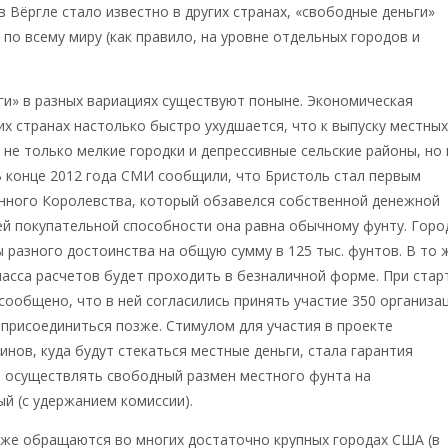
в Вёргле стало известно в других странах, «свободные деньги»
 по всему миру (как правило, на уровне отдельных городов и
и» в разных вариациях существуют поныне. Экономическая
их странах настолько быстро ухудшается, что к выпуску местны
 не только мелкие городки и депрессивные сельские районы, но 
В конце 2012 года СМИ сообщили, что Бристоль стал первым
нного Королевства, который обзавелся собственной денежной
ей покупательной способности она равна обычному фунту. Горо
 разного достоинства на общую сумму в 125 тыс. фунтов. В то 
асса расчетов будет проходить в безналичной форме. При стар
ообщено, что в ней согласились принять участие 350 организа
 присоединиться позже. Стимулом для участия в проекте
инов, куда будут стекаться местные деньги, стала гарантия
я осуществлять свободный размен местного фунта на
й (с удержанием комиссии).
уже обращаются во многих достаточно крупных городах США (в