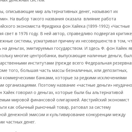
ры, описывающие мир альтернативных денег, называют их
ми». На выбор такого названия оказала влияние работа
ийского экономиста Фридриха фон Хайека (1899-1992) «Частные
я свет в 1976 году. В ней автор, справедливо подвергая критик
жные системы, усматривал причину их несовершенств в том, ч
 на деньгах, эмитируемых государством. И здесь Ф. фон Хайек я
кольку многие центробанки, выпускающие наличные деньги, был
дарственными институтами (прежде всего Федеральная резервна
оме того, большая часть массы безналичных, или депозитных,
я коммерческими банками, которые за редкими исключениями
и организациями. Поэтому название «частные деньги» неудачно
н Хайек говорил о деньгах, которые были бы альтернативой
уемым мировой финансовой олигархией. Австрийский экономист
ьги как обычный рыночный товар, ратовал за систему
ной денежной эмиссии и культивирование конкуренции между
и частных денег.