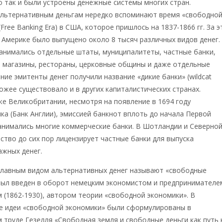
о так и были устроены денежные системы многих стран.
альтернативным деньгам нередко вспоминают время «свободно
Free Banking Era) в США, которое пришлось на 1837-1866 гг. За э
в Америке было выпущено около 8 тысяч различных видов денег.
анимались отдельные штаты, муниципалитеты, частные банки,
, магазины, рестораны, церковные общины и даже отдельные
ние эмитенты денег получили название «дикие банки» (wildcat
хожее существовало и в других капиталистических странах.
же Великобритании, несмотря на появление в 1694 году
ка (Банк Англии), эмиссией банкнот вплоть до начала Первой
анимались многие коммерческие банки. В Шотландии и Северно
ство до сих пор лицензирует частные банки для выпуска
ажных денег.
главным видом альтернативных денег называют «свободные
 был введен в оборот немецким экономистом и предпринимателе
 (1862-1930), автором теории «свободной экономики». В
е идеи «свободной экономики» были сформулированы в
труде Гезелля «Свободная земля и свободные деньги как путь 