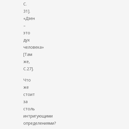
C.
31].
«Дзен
–
это
дух
человека»
[Там
же,
С.27].
Что
же
стоит
за
столь
интригующими
определениями?