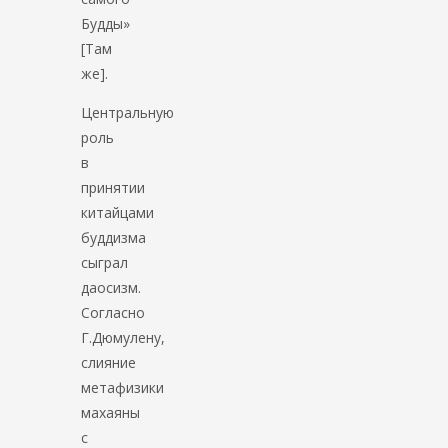
Будды»
[Там
же].
Центральную
роль
в
принятии
китайцами
буддизма
сыграл
даосизм.
Согласно
Г.Дюмулену,
слияние
метафизики
махаяны
с