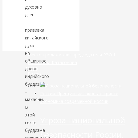
маршруты в
духовно
дзен
небе никуда не
–
прививка
делись
китайского
духа
на
Место продажи книг председателя РЭОШ
обширное
Валентина Катасонова
древо
Видео
индийского
буддизма
–
махаяны.
Экономика современной России
В
этой
Угроза национальной
секте
буддизма
безопасности России.
сохраняется