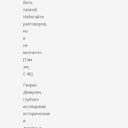
бить
палкой.
Избегайте
разговоров,
но
и
не
молчите»
[Там
же,
С.46].
Генрих
Дюмулен,
глубоко
исследовав
исторические
и
духовные