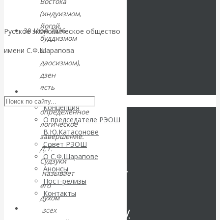
Востока
(индуизмом,
йогой,
30 Июл 2026
Цифровая
Русское экономическое общество
буддизмом
экономика
и
имени С.Ф.Шарапова
даосизмом),
Валентин
Skip to content
дзен
есть
РЭОШ
Катасонов.
их
Концепция
определенное
Искусственный
О председателе РЭОШ
логическое
В.Ю.Катасонове
завершение.
интеллект —
Совет РЭОШ
Д.Т.
О С.Ф.Шарапове
Судзуки
революционный
Анонсы
называет
Пост-релизы
переход к
его
Контакты
духом
посткапитализму
Библиотека
всех