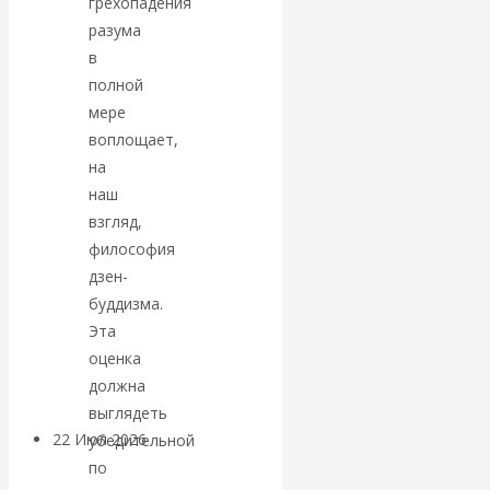
экономист
грехопадения
разума
Валентин
в
полной
Катасонов
мере
воплощает,
считает, что
на
наш
кризис в
взгляд,
философия
банковской
дзен-
буддизма.
сфере России
Эта
оценка
уже начался
должна
выглядеть
22 Июл 2026
Деньги
убедительной
по