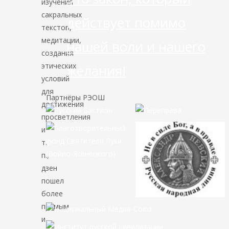
изучения
сакральных
действует помимо
текстов,
медитации,
нашей воли и нашего
создания
этических
желания!
условий
для
Партнёры РЭОШ
достижения
просветления
и
т.
п.,
дзен
пошел
более
прямым
и