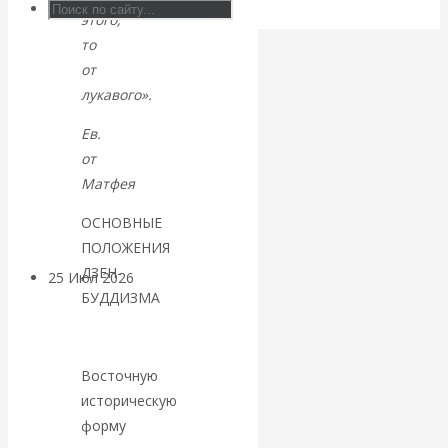
Валентин
этого,
то
КАтасонов.
от
лукавого».
Может ли
Ев.
от
Америка
Матфея
покинуть НАТО?
ОСНОВНЫЕ
ПОЛОЖЕНИЯ
ДЗЕН-
25 Июл 2026
Комментарии,
БУДДИЗМА
интервью и беседы
«Об этом
Восточную
историческую
молчат»:
форму