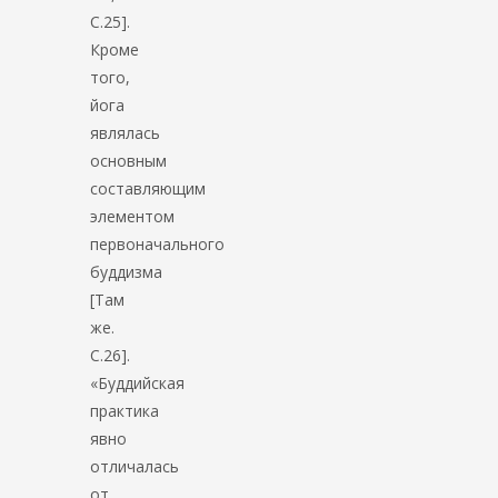
С.25].
Кроме
того,
йога
являлась
основным
составляющим
элементом
первоначального
буддизма
[Там
же.
С.26].
«Буддийская
практика
явно
отличалась
от