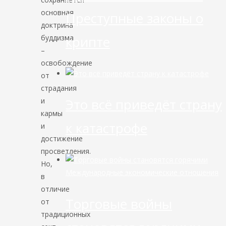
основная
Преступные законы о
доктрина
буддизма
крипте
–
освобождение
от
страдания
Это всё приведёт страну
и
кармы
к катастрофе
и
достижение
просветления.
Но,
Международные экономические отношения
в
отличие
Торговые войны
от
традиционных