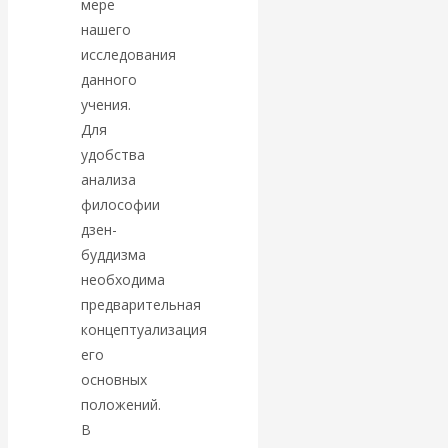
мере
Валентин
нашего
КАтасонов.
исследования
данного
Парадоксы
учения.
Для
денежной
удобства
анализа
системы России.
философии
дзен-
Комментарий к
буддизма
необходима
последним
предварительная
концептуализация
данным
его
основных
Центробанка о
положений.
В
наличной