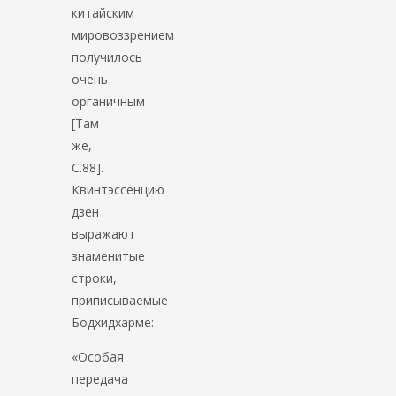
китайским
мировоззрением
получилось
очень
органичным
[Там
же,
С.88].
Квинтэссенцию
дзен
выражают
знаменитые
строки,
приписываемые
Бодхидхарме:
«Особая
передача