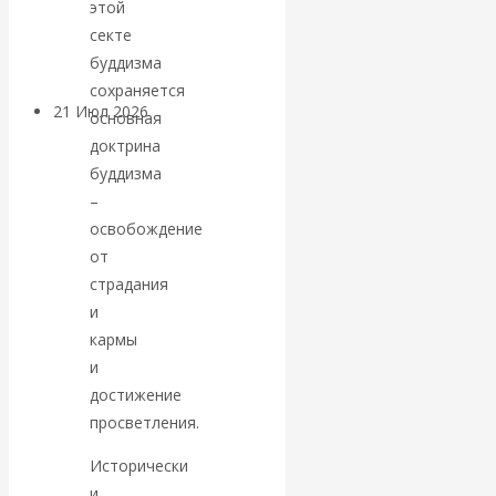
этой
денежной массе
секте
буддизма
сохраняется
21 Июл 2026
Комментарии,
основная
интервью и беседы
доктрина
буддизма
ВАлентин
–
освобождение
Катасонов.
от
страдания
Воздушные
и
кармы
коридоры:
и
достижение
«Паутина-2»
просветления.
провалилась, но
Исторически
и