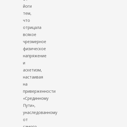
йоги
тем,
что
отрицала
всякое
чрезмерное
физическое
напряжение
и
аскетизм,
настаивая
на
приверженности
«Срединному
Пути»,
унаследованному
от
самого