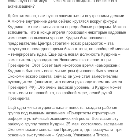
«большую политику» — чего можно ожидать в связи с его
активизацией?
Действительно, нам нужно заниматься и внутренними делами.
А многие внутренние дела сейчас крутятся вокруг фигуры
Кудрина – с ним связываются определённые реформы. Можно
вспомнить, что в конце апреля произошли некоторые кадровые
изменения на высшем уровне: Кудрин был назначен
председателем Центра стратегических разработок – эта
структура в последнее время была в тени, но вообще её миссия
– генерировать идеи. Ещё одна новая должность Кудрина –
заместитель руководителя Экономического совета при
Президенте. Этот Совет был некоторое время «заморожен»;
Кудрин в бытность свою министром финансов был членом
Экономического совета, сейчас он уже стал заместителем
руководителя (напомню, что самим руководителем является
Президент РФ). Это очень высокий уровень, и Кудрин может
стать если не правой, то, по крайней мере, левой рукой
Президента.
Ещё одна «институциональная» новость: создана рабочая
группа под пышным названием «Приоритеты структурных
реформ и устойчивый экономический рост». Возглавил эту
рабочую группу также Кудрин. 25 мая состоялось заседание
Экономического совета при Президенте, где прозвучали три
основных выступления – Кудрина, Улюкаева и Титова.