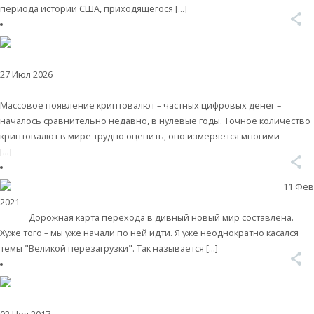
периода истории США, приходящегося […]
Читать далее
27 Июл 2026
Мировая валютная система
Валентин КАтасонов. «МЕТОД
ОТМЫВАНИЯ ДЕНЕГ»: КИТАЙ ВЕДЁТ БОРЬБУ С КРИПТОВАЛЮТАМИ
Массовое появление криптовалют – частных цифровых денег –
началось сравнительно недавно, в нулевые годы. Точное количество
криптовалют в мире трудно оценить, оно измеряется многими
[…]
Читать далее
11 Фев
2021
Деньги
Валентин Катасонов. «ВЕЛИКАЯ ПЕРЕЗАГРУЗКА» В МИРЕ
ДЕНЕГ
Дорожная карта перехода в дивный новый мир составлена.
Хуже того – мы уже начали по ней идти. Я уже неоднократно касался
темы "Великой перезагрузки". Так называется […]
Читать далее