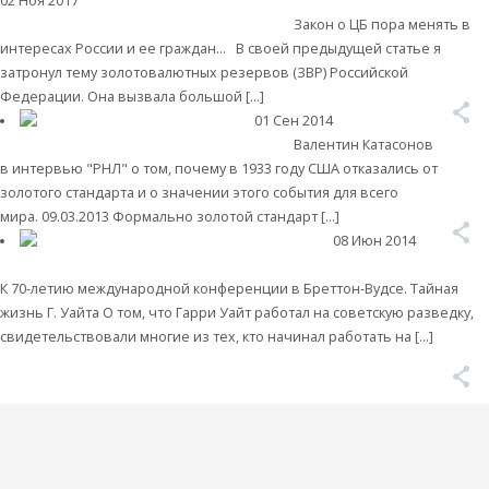
02 Ноя 2017
Деньги
Валентин Катасонов. Золотовалютные резервы:
аргентинский и китайский урок для России
Закон о ЦБ пора менять в
интересах России и ее граждан... В своей предыдущей статье я
затронул тему золотовалютных резервов (ЗВР) Российской
Федерации. Она вызвала большой […]
Читать далее
01 Сен 2014
Мировая
экономика
Катасонов о золотом стандарте
Валентин Катасонов
в интервью "РНЛ" о том, почему в 1933 году США отказались от
золотого стандарта и о значении этого события для всего
мира. 09.03.2013 Формально золотой стандарт […]
Читать далее
08 Июн 2014
Мировая экономика
Кто вы, доктор Гарри Декстер Уайт? Часть 3
К 70-летию международной конференции в Бреттон-Вудсе. Тайная
жизнь Г. Уайта О том, что Гарри Уайт работал на советскую разведку,
свидетельствовали многие из тех, кто начинал работать на […]
Читать
далее