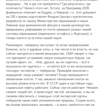
медицины… Ну и где эти приоритеты? Где результаты, где
отчётность? Ничего этого нет. Кстати, за Программу-2035
формально отвечает не Кудрин, а Ливанов, т.к. этот документ
на 130 страниц подготовлен Фондом Центра стратегических
разработок по заказу Министерства образования и науки.
Ливанов еще демоническая фигура в нашем руководстве,
прикрываясь реформами он почти завершил развал нашей
системы образование (перехватил эстафету у Фурсенко), а
теперь взялся за остатки нашей науки.
Резюмирую: либералы наступают по всем направлениям.
Конечно, есть и здравые силы, в том числе и во власти, но они
сейчас находятся в явном меньшинстве. СМИ говорят о том,
что президент устраивает некую конкурентную борьбу «за
лучшие идеи», но… «Как, друзья, вы ни садитесь – всё в
музыканты не годитесь» — остаётся всё та же затасканная
«колода» экспертов — либералов. Проведём аналогию с
медициной: когда умирает человек? Когда прекращается
обновление клеток. У нас никакого обновления клеток на
высшем уровне власти нет. В СССР даже в застойные годы
социальные лифты работали. Сейчас они не работают. Никаких
свежих людей нет, и происходит застой, загнивание, и мы не
сможем обеспечить с помощью этой экспертной группы
либералов какие-либо экономические прорывы. Скорее всего,
мы будем продолжать загнивать – и здесь требуются уже не