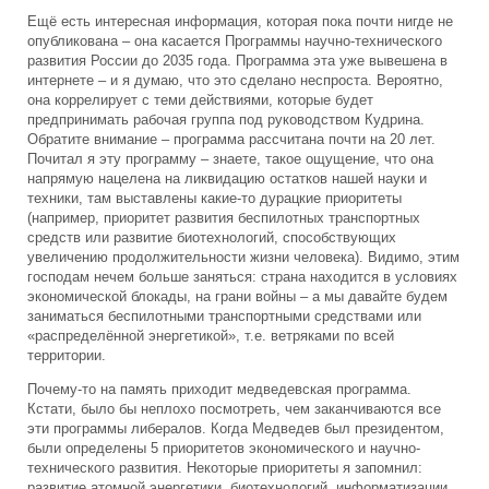
Ещё есть интересная информация, которая пока почти нигде не
опубликована – она касается Программы научно-технического
развития России до 2035 года. Программа эта уже вывешена в
интернете – и я думаю, что это сделано неспроста. Вероятно,
она коррелирует с теми действиями, которые будет
предпринимать рабочая группа под руководством Кудрина.
Обратите внимание – программа рассчитана почти на 20 лет.
Почитал я эту программу – знаете, такое ощущение, что она
напрямую нацелена на ликвидацию остатков нашей науки и
техники, там выставлены какие-то дурацкие приоритеты
(например, приоритет развития беспилотных транспортных
средств или развитие биотехнологий, способствующих
увеличению продолжительности жизни человека). Видимо, этим
господам нечем больше заняться: страна находится в условиях
экономической блокады, на грани войны – а мы давайте будем
заниматься беспилотными транспортными средствами или
«распределённой энергетикой», т.е. ветряками по всей
территории.
Почему-то на память приходит медведевская программа.
Кстати, было бы неплохо посмотреть, чем заканчиваются все
эти программы либералов. Когда Медведев был президентом,
были определены 5 приоритетов экономического и научно-
технического развития. Некоторые приоритеты я запомнил:
развитие атомной энергетики, биотехнологий, информатизации,