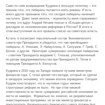
Само по себе возвращение Кудрина в большую политику – это
признак того, что либералы пытаются взять реванш. И есть
много других признаков того, что сегодня либералы начинают
наступать. Даже такая мелочь – журналисты меня спрашивают:
почему это вдруг Андрей Нечаев поехал в «Ельцин-центр» с
докладом по экономическим реформам в России? В итоге в
этом выступлении он все провалы списал на советскую власть.
Кстати, я посмотрел персональный состав Экономического
совета при Президенте и убедился, что там преобладают
либералы: А. Улюкаев, Э. Набиуллина, А. Силуанов, Г. Греф, С.
Шохин и другие. Некоторая «умеренная» оппозиция либералам
– советник Президента академик С. Глазьев, уполномоченный
по делам предпринимательства при Президенте Б. Титов и
помощник Президента А. Белоусов.
Кудрина в 2010 году на Западе назвали лучшим министром
финансов года. С точки зрения того вклада, который он сделал
в западную экономику, это звание вполне оправданно. Сегодня
Кудрин констатирует, что в «нулевые годы» никаких
структурных реформ не было. Но при этом никакой
ответственности за тихое «умирание» российской экономики он
нести не намерен. Формально он, конечно, не разрабатывал
инвестиционные программы, но он как министр финансов и
председатель Национального банковского совета должен был