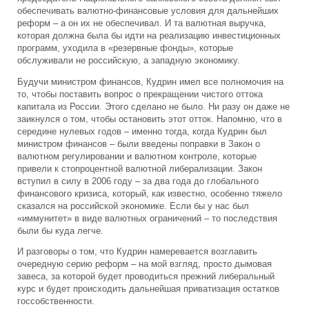
обеспечивать валютно-финансовые условия для дальнейших
реформ – а он их не обеспечивал. И та валютная выручка,
которая должна была бы идти на реализацию инвестиционных
программ, уходила в «резервные фонды», которые
обслуживали не российскую, а западную экономику.
Будучи министром финансов, Кудрин имел все полномочия на
то, чтобы поставить вопрос о прекращении чистого оттока
капитала из России. Этого сделано не было. Ни разу он даже не
заикнулся о том, чтобы остановить этот отток. Напомню, что в
середине нулевых годов – именно тогда, когда Кудрин был
министром финансов – были введены поправки в Закон о
валютном регулировании и валютном контроле, которые
привели к стопроцентной валютной либерализации. Закон
вступил в силу в 2006 году – за два года до глобального
финансового кризиса, который, как известно, особенно тяжело
сказался на российской экономике. Если бы у нас был
«иммунитет» в виде валютных ограничений – то последствия
были бы куда легче.
И разговоры о том, что Кудрин намеревается возглавить
очередную серию реформ – на мой взгляд, просто дымовая
завеса, за которой будет проводиться прежний либеральный
курс и будет происходить дальнейшая приватизация остатков
госсобственности.