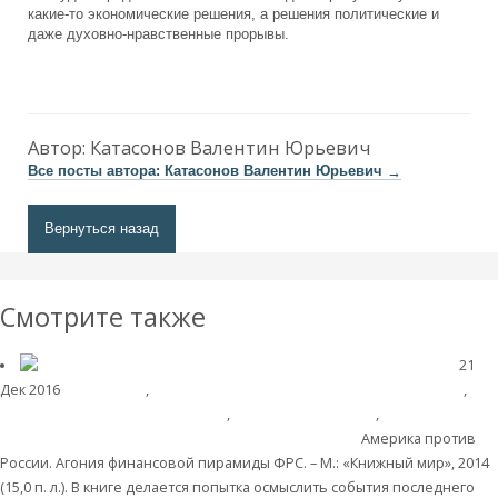
какие-то экономические решения, а решения политические и
даже духовно-нравственные прорывы.
Автор:
Катасонов Валентин Юрьевич
Все посты автора: Катасонов Валентин Юрьевич
→
Вернуться назад
Смотрите также
21
Дек 2016
Библиотека
,
Мировой финансово-экономический кризис
,
Мировая финансовая олигархия
,
Современные книги
,
Банки
Америка
против России. Агония финансовой пирамиды ФРС
Америка против
России. Агония финансовой пирамиды ФРС. – М.: «Книжный мир», 2014
(15,0 п. л.). В книге делается попытка осмыслить события последнего