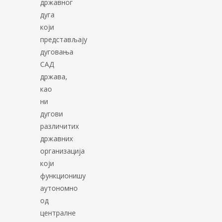
државног
дуга
који
представљају
дуговања
САД
држава,
као
ни
дугови
различитих
државних
организација
који
функционишу
аутономно
од
централне