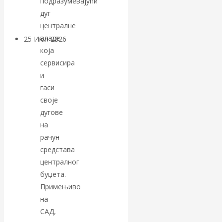
подразумевајући
покинуть НАТО?
дуг
централне
владе
25 Июл 2026
Комментарии,
која
интервью и беседы
сервисира
и
«Об этом
гаси
своје
молчат»:
дугове
экономист
на
рачун
Валентин
средстава
централног
Катасонов
буџета.
Примењиво
считает, что
на
САД,
кризис в