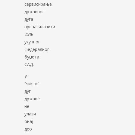
сервисирање
државног
дуга
превазилазити
25%
укупног
федералног
буџета
САД.
У
“чисти”
дуг
државе
не
улази
онај
део