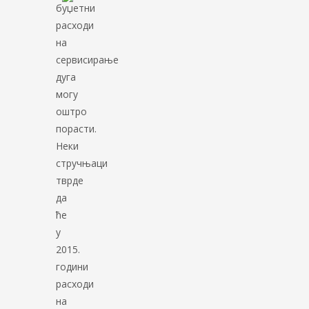
буџетни
расходи
на
сервисирање
дуга
могу
оштро
порасти.
Неки
стручњаци
тврде
да
ће
у
2015.
години
расходи
на