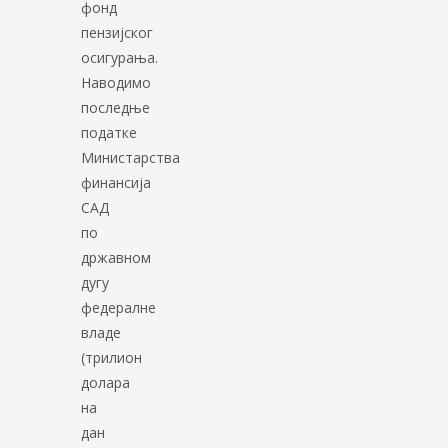
фонд
пензијског
осигурања.
Наводимо
последње
податке
Министарства
финансија
САД
по
државном
дугу
федералне
владе
(трилион
долара
на
дан