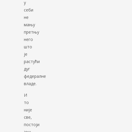
у
себи
не
мању
претњу
него
што
је
растући
дуг
федералне
владе.
И
то
није
све,
постоји
још