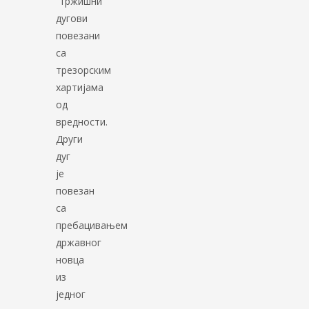
“тржишни”
дугови
повезани
са
трезорским
хартијама
од
вредности.
Други
дуг
је
повезан
са
пребацивањем
државног
новца
из
једног