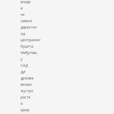
владе
и
не
зависе
директно
од
централног
буџета.
Међутим,
у
САД
дуг
држава
веома
жустро
расте
и
крије