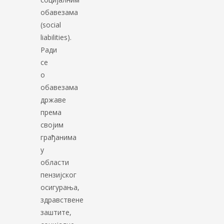
обавезама
(social
liabilities).
Ради
се
о
обавезама
државе
према
својим
грађанима
у
области
пензијског
осигурања,
здравствене
заштите,