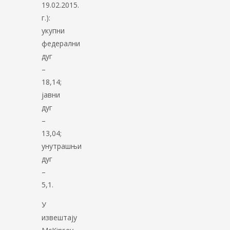
19.02.2015.
г.):
укупни
федерални
дуг
–
18,14;
јавни
дуг
–
13,04;
унутрашњи
дуг
–
5,1.
У
извештају