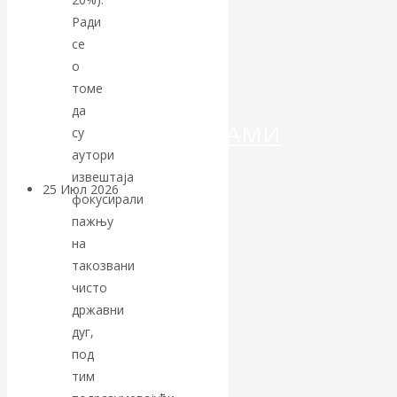
ДЕНЕГ»: КИТАЙ
Ради
ВЕДЁТ БОРЬБУ
се
о
С
томе
да
КРИПТОВАЛЮТАМИ
су
аутори
извештаја
25 Июл 2026
Геополитика
фокусирали
пажњу
Валентин
на
такозвани
КАтасонов.
чисто
државни
Может ли
дуг,
под
Америка
тим