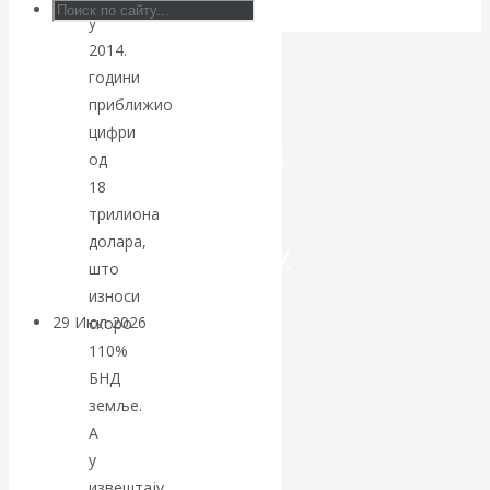
у
Искусственный
2014.
години
интеллект —
приближио
цифри
революционный
од
18
переход к
трилиона
долара,
посткапитализму
што
износи
29 Июл 2026
Мировая
скоро
финансовая олигархия
110%
БНД
земље.
Валентин
А
Катасонов.
у
извештају