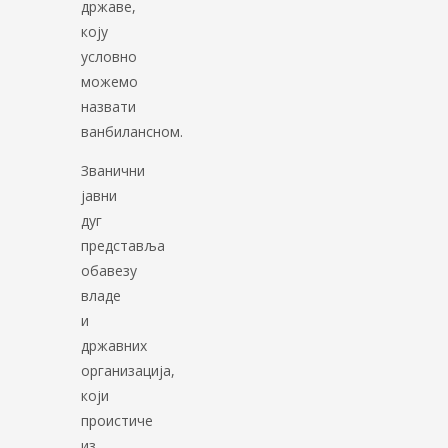
државе,
коју
условно
можемо
назвати
ванбилансном.
Званични
јавни
дуг
представља
обавезу
владе
и
државних
организација,
који
проистиче
из