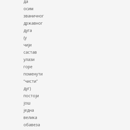
да
осим
званичног
државног
дуга
(у
чији
састав
улази
горе
поменути
“чисти”
дуг)
постоји
још
једна
велика
обавеза