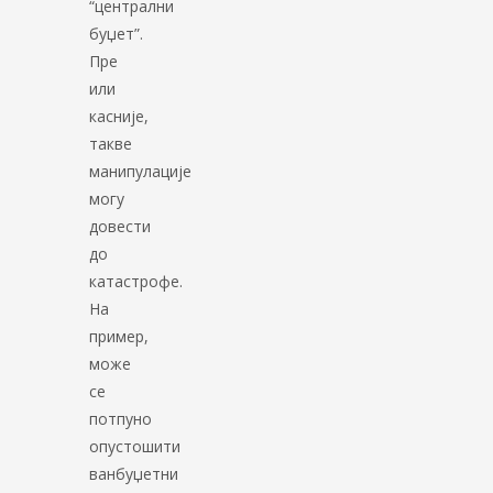
“централни
буџет”.
Пре
или
касније,
такве
манипулације
могу
довести
до
катастрофе.
На
пример,
може
се
потпуно
опустошити
ванбуџетни