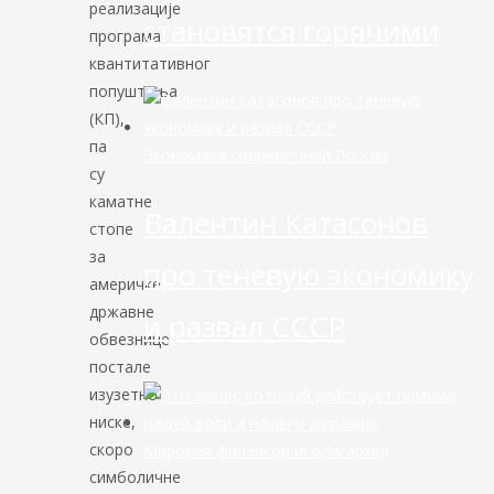
реализације
становятся горячими
програма
квантитативног
попуштања
(КП),
па
Экономика современной России
су
каматне
Валентин Катасонов
стопе
за
про теневую экономику
америчке
државне
и развал СССР
обвезнице
постале
изузетно
ниске,
скоро
Мировая финансовая олигархия
симболичне