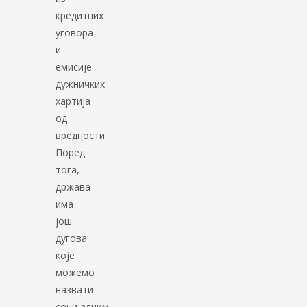
кредитних
уговора
и
емисије
дужничких
хартија
од
вредности.
Поред
тога,
држава
има
још
дугова
које
можемо
назвати
социјалним