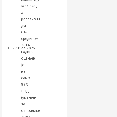
«Мировые
McKinsey-
а,
ростовщики»:
релативни
дуг
вчера и сегодня
САД
средином
2014.
27 Июл 2026
Мировая
године
валютная система
оцењен
је
Валентин
на
само
КАтасонов.
89%
БНД
«МЕТОД
(умањен
за
ОТМЫВАНИЯ
отприлике
20%).