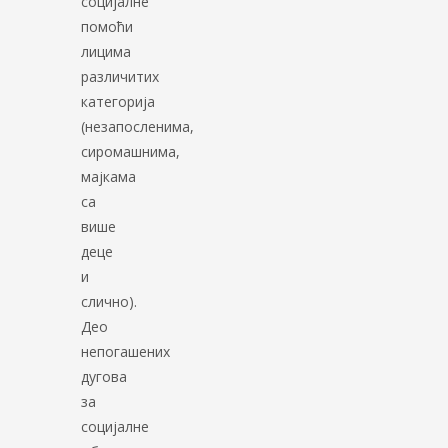
социјалне
помоћи
лицима
различитих
категорија
(незапосленима,
сиромашнима,
мајкама
са
више
деце
и
слично).
Део
непогашених
дугова
за
социјалне