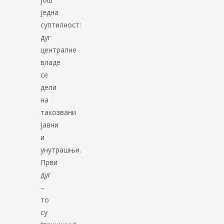
једна
суптилност:
дуг
централне
владе
се
дели
на
такозвани
јавни
и
унутрашњи.
Први
дуг
–
то
су