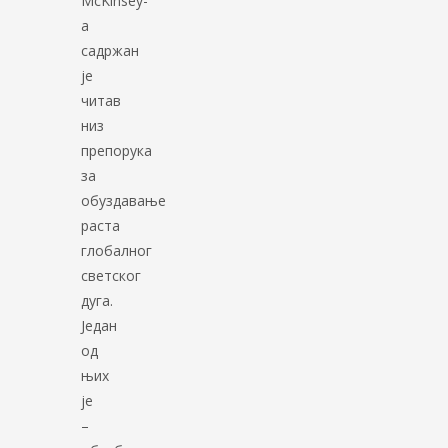
McKinsey-
а
садржан
је
читав
низ
препорука
за
обуздавање
раста
глобалног
светског
дуга.
Један
од
њих
је
–