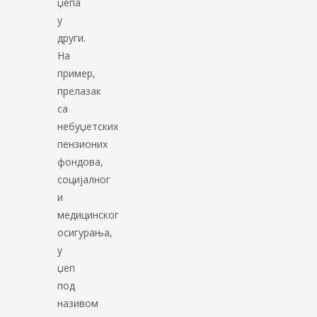
џепа
у
други.
На
пример,
прелазак
са
небуџетских
пензионих
фондова,
социјалног
и
медицинског
осигурања,
у
џеп
под
називом