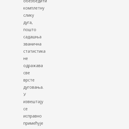
обезбедити
комплетну
слику
дуга,
пошто
садашња
званична
статистика
не
одражава
све
врсте
дуговања.
У
извештају
се
исправно
примећује